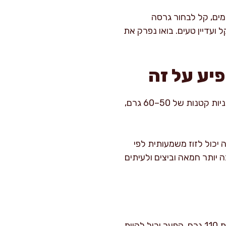
ימים, קל לבחור גרסה
ועדיין טעים. בואו נפרק את
יע על זה
כששואלים “לחמניית המבורגר קלוריות”, אני תמיד עונה: קודם כל תלוי במשקל ובמתכון. יש לחמניות קטנות של 50–60 גרם,
יחידה סטנדרטית, אבל זה יכול לזוז משמעותית לפי
, למשל, עשויה להכיל 280–380 קלוריות, כי יש בה יותר חמאה וביצים ולעיתים
: זה המשתנה הכי חשוב. אם לחמנייה אחת שוקלת 60 גרם ולחמנייה אחרת 110 גרם, הפער יכול להיות