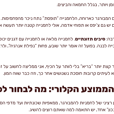
 המבורגר כארוחה, הלחמנייה “תופסת” נתח ניכר מהפחמימות. 
 גם צ’יפס או תפוחי אדמה, אולי לחמנייה קטנה יותר תעשה איז
רבה:
סיבים תזונתיים
 1–3 גרם בלחמנייה לבנה. בפועל זה אומר יותר שובע, פחות “נפילת אנרגיה”
קצת יותר “בריא” בלי לוותר על הכיף, אני ממליצה לחשוב על ז
 לעיתים קרובות חוסכת נשנושים אחר כך, וזה כבר שווה המון.
והממוצע הקלורי: מה לבחור ל
 רציני של לחמניות להמבורגר, ממאפיות שכונתיות ועד מדפי הסו
“נכון” אחד, יש התאמה למה שאתם רוצים להשיג.