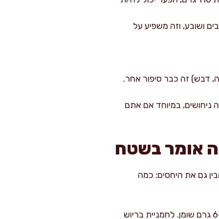
ים ושובע, וזה משפיע על
ה, דבש) זה כבר סיפור אחר.
 ניחושים, במיוחד אם אתם
זה אומר בשטח
ין גם את היחסים: כמה
ברוב הלחמניות הסטנדרטיות תמצאו בערך 35–50 גרם פחמימות ליחידה, 6–9 גרם חלבון, ו-2–6 גרם שומן. לחמניית בריוש