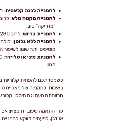
לחמנייה לבנה קלאסית
: לרוב 200–260 קלוריות. מרק
לחמנייה מקמח מלא
“מחזיקה” טוב.
לחמניית בריוש
: לרוב 280–380 קלוריות. מפנקת, מתוקה-חמאתית, מושלמת להמבורגר של מסעדה בבית.
לחמנייה ללא גלוטן
מוסיפים יותר שומן לשיפור 
לחמניות מיני או סליידר
מגוון.
כשמטרתכם להפחית קלוריות בלי
הרווחתם טעם וגם חיסכון קלורי.
עוד התאמה שעובדת מצוין: אם ה
או דג), לפעמים דווקא לחמניית 