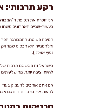
רקע תרבותי: א
אני זוכרת את תקופת ה”המבורג
בעשור-שניים האחרונים משהו ה
הסיבה פשוטה: ההמבורגר הפך מ
והלחמנייה היא הבסיס שמחזיק הכ
נפוץ אצלנו).
בישראל זה פוגש גם תרבות של שפ
להיות יציבה יותר, מה שלעיתים 
אם אתם אוהבים להעמיק בעוד תו
לראות איך טרנדים זזים גם אצל
טכניקות במטבח