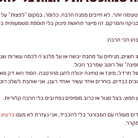
טעימה יותר, לא חייבים ממנה הרבה. כלומר, במקום “לפצות” על
ניקה והמרקם. זה מייצר תחושת פינוק בלי תוספת משמעותית בק
הן הכי הרבה:
: חוצים, מניחים על מחבת יבשה או על פלנצ’ה לכמה עשרות שנ
ספיגה” של רוטב שמרכך הכול.
ל חרדל, מיונז או טחינה יכולה להגן מהרטבה. הסוד הוא דק מא
בים כבדים, בוחרים אחד עשיר ואחד רענן. אני אוהבת לשלב רוטב
 חמוץ, בצל סגול או כרוב מוסיפים נפח וביס בלי הרבה קלוריות.
דים מעולה עם המבורגר בלי להכביד, אני נעזרת לא מעט
ברעיונ
מקרר.