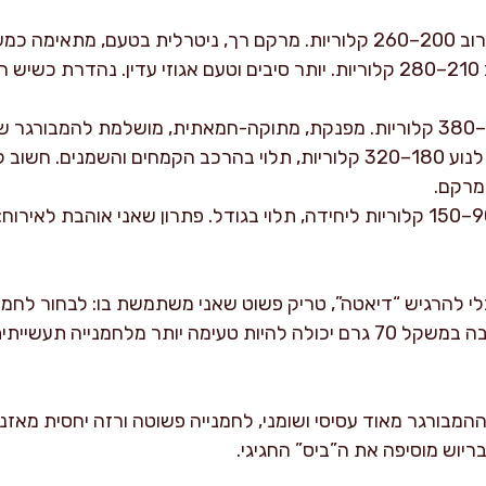
ם רך, ניטרלית בטעם, מתאימה כמעט לכל קציצה.
: לרוב 210–280 קלוריות. יותר סיבים וטעם אגוזי עדין. נהדרת כ
: יכולה לנוע 180–320 קלוריות, תלוי בהרכב הקמחים והשמנים. 
המרקם.
: 90–150 קלוריות ליחידה, תלוי בגודל. פתרון שאני אוהבת לא
 להרגיש “דיאטה”, טריק פשוט שאני משתמשת בו: לבחור לחמני
המבורגר מאוד עסיסי ושומני, לחמנייה פשוטה ורזה יחסית מאז
בריוש מוסיפה את ה”ביס” החגיגי.