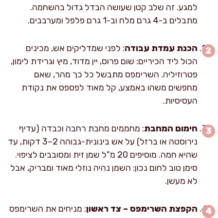
למגע. זה שלב קטן שעושה הבדל גדול בהשחמה.
מתבלים ב-4 גרם מלח וב-1 גרם פלפל ומערבבים.
הכנת עמדת עבודה
: לפני שמדליקים אש, מכינים
הכול ליד הכיריים: שום פרוס, יין מדוד, מיץ וגרידת לימון,
פטרוזיליה. השרימפס מתבשל כל כך מהר, שאם
מחפשים משהו באמצע, קל מאוד לפספס את נקודת
העסיסיות.
חימום המחבת
: מחממים מחבת רחבה וכבדה (עדיף
נירוסטה או ברזל) על אש בינונית-גבוהה 2–3 דקות, עד
שהיא חמה. מוסיפים 20 מ"ל שמן זית ומסובבים לציפוי.
סימן טוב לחום נכון: השמן נהיה נוזלי מאוד ומבריק, אבל
לא מעשן.
הקפצת השרימפס – צד ראשון
: מניחים את השרימפס