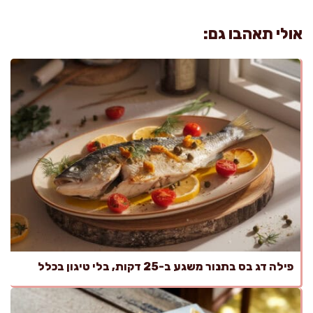
אולי תאהבו גם:
פילה דג בס בתנור משגע ב-25 דקות, בלי טיגון בכלל