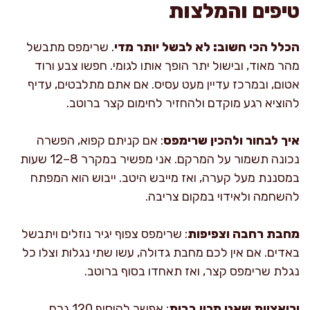
טיפים והמלצות
הכלל הכי חשוב: לא לבשל יותר מדי
. שרימפס מתבשל
מהר מאוד, ובישול יתר הופך אותו לגומי. חפשו צבע ורוד
אטום, ובמרכז עדיין מעט עסיס. אם אתם מתלבטים, עדיף
להוציא רגע מוקדם ולהחזיר לחימום קצר ברוטב.
איך לבחור ולהכין שרימפס
: אם קניתם קפוא, הפשרה
נכונה תשמור על המרקם. אני מפשיר במקרר 8–12 שעות
במסננת מעל קערה, ואז מייבש היטב. ייבוש הוא המפתח
להשחמה ולאידוי במקום צריבה.
מחבת רחבה וצפיפות
: שרימפס צפוף יגיר נוזלים ויתבשל
באדים. אם אין לכם מחבת גדולה, עשו שתי נגלות וצלו כל
נגלת שרימפס קצר, ואז תאחדו בסוף ברוטב.
וריאציות שאני מכין בבית
: אפשר להוסיף 120 גרם