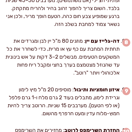
ופתיתי הצ'ילי (אם משתמשים). מערבבים 30–45 שניות
בלבד. השום צריך להפוך זהוב בהיר ולהריח מתקתק.
ברגע שמופיע צבע חום כהה, הטעם הופך מריר, ולכן אני
נשאר צמוד למחבת בשלב הזה.
דה-גלייז עם יין
: מוזגים 80 מ"ל יין לבן ומגרדים את
תחתית המחבת עם כף עץ או מרית, כדי לשחרר את כל
המשקעים הטעימים. מבשלים 2–3 דקות על אש בינונית
עד שהנוזל מצטמצם בערך בחצי ומקבל ריח פחות
אלכוהולי ויותר "רוטב".
איזון חומציות ותיבול
: מוסיפים 20 מ"ל מיץ לימון
וגרידת לימון, מתבלים בעוד 2 גרם מלח ו-1 גרם פלפל
(או לפי הטעם). מערבבים 15 שניות. הרוטב צריך להיות
חמוץ-מלוח עדין ומעט חרפרף מהשום.
החזרת השרימפס לרוטב
: מחזירים את השרימפס