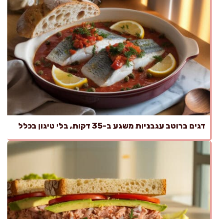
דגים ברוטב עגבניות משגע ב-35 דקות, בלי טיגון בכלל