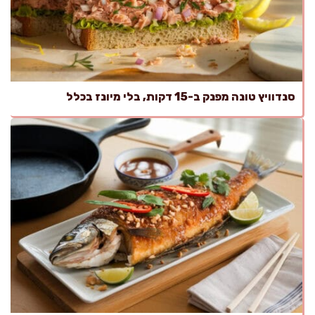
סנדוויץ טונה מפנק ב-15 דקות, בלי מיונז בכלל