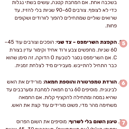
בשכבה אחת. אם המחבת קטנה, עושים בשתי נגלות
כדי לא לצופף. צורבים 60–90 שניות בלי להזיז, עד
שרואים שוליים שמתחילים להפוך לוורודים ושקופים
פחות.
הקפצת השרימפס – צד שני
: הופכים וצורבים עוד 45–
60 שניות. מחפשים צבע ורוד אחיד וקימור עדין בצורת
C. אם השרימפס נסגר לטבעת O הדוקה, זה סימן שהוא
כבר התחיל להתייבש. מעבירים מיד לצלחת זמנית.
הורדת טמפרטורה והוספת חמאה
: מורידים את האש
לבינונית. מוסיפים 60 גרם חמאה למחבת ומערבבים עד
שהיא נמסה ומתחילה להקציף קלות. אם החמאה
משחימה מהר מדי, פשוט מורידים עוד קצת את האש.
טיגון השום בלי לשרוף
: מוסיפים את השום הפרוס