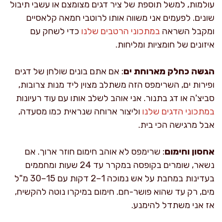
עולמות, למשל תוספת של ציר דגים מצומצם או עשבי תיבול
שונים. לפעמים אני משווה אותו לרוטבי חמאה קלאסיים
ומקבל השראה
במתכוני הרטבים שלנו
כדי לשחק עם
איזונים של חומציות ומליחות.
הגשה כחלק מארוחת ים
: אם אתם בונים שולחן של דגים
ופירות ים, השרימפס הזה משתלב מצוין ליד מנות צרובות,
סביצ'ה או דג בתנור. אני אוהב לשלב אותו עם עוד רעיונות
במתכוני הדגים שלנו
וליצור ארוחה שנראית כמו מסעדה,
אבל מרגישה הכי בית.
אחסון וחימום
: שרימפס לא אוהב חימום חוזר ארוך. אם
נשאר, שומרים בקופסה במקרר עד 24 שעות ומחממים
בעדינות במחבת על אש נמוכה 1–2 דקות עם 15–30 מ"ל
מים, רק עד שהוא פושר-חם. חימום במיקרו נוטה להקשיח,
אז אני משתדל להימנע.