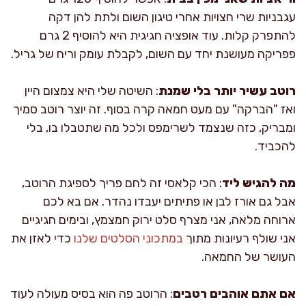
עגבניות שרי חצויות אחרי טיגון השום ולתת להן דקה
להתפרק קלות. עוד אופציה חגיגית היא להוסיף 2 גרם
פפריקה מעושנת יחד עם השום, לקבלת עומק וריח של גריל.
רוטב עשיר יותר בלי שמנת
: השיטה שלי היא צמצום היין
ואז "הברקה" עם מעט חמאה קרה בסוף. זה יוצר רוטב סמיך
ומבריק, כזה שנצמד לשרימפס ולכל מה שתטבלו בו, בלי
להכביד.
מה להגיש ליד
: הכי קלאסי זה לחם פריך לספיגת הרוטב,
אבל גם אורז לבן או פתיתים יעבדו נהדר. אם בא לכם
ארוחה מלאה, אני מצרף סלט ירוק חמצמץ, ובימים חגיגיים
אני שולף רעיונות מתוך
במתכוני הסלטים שלנו
כדי לאזן את
העושר של החמאה.
אם אתם אוהבים רטבים
: הרוטב פה הוא בסיס מעולה לעוד