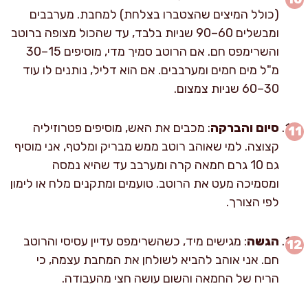
(כולל המיצים שהצטברו בצלחת) למחבת. מערבבים
ומבשלים 60–90 שניות בלבד, עד שהכול מצופה ברוטב
והשרימפס חם. אם הרוטב סמיך מדי, מוסיפים 15–30
מ"ל מים חמים ומערבבים. אם הוא דליל, נותנים לו עוד
30–60 שניות צמצום.
סיום והברקה
: מכבים את האש, מוסיפים פטרוזיליה
קצוצה. למי שאוהב רוטב ממש מבריק ומלטף, אני מוסיף
גם 10 גרם חמאה קרה ומערבב עד שהיא נמסה
ומסמיכה מעט את הרוטב. טועמים ומתקנים מלח או לימון
לפי הצורך.
הגשה
: מגישים מיד, כשהשרימפס עדיין עסיסי והרוטב
חם. אני אוהב להביא לשולחן את המחבת עצמה, כי
הריח של החמאה והשום עושה חצי מהעבודה.