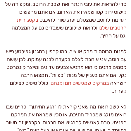
כדי להראות את עובי הנתח ואת שכבת הרוטב, ומקפידה על
קישוט ירוק קטן שמאזן את האדום. אם אתם מחפשים
רעיונות לרוטב שמצטלם יפה, שווה להיכנס
בקטגוריית
הרטבים שלנו
ולראות שילובים שעובדים גם על המצלמה
וגם על החיך.
למנות מבוססות מרק או ציר, כמו קרפיון בסגנון גפילטע פיש
עם רוטב, אני אוהבת לצלם בקערה לבנה עמוקה. לבן עושה
קסמים לדגים כי הוא מדגיש צבעים עדינים ומייצר קונטרסט
נקי. ואם אתם בעניין של מנות “כפיות”, תמצאו הרבה
השראה
במרקים שמגישים חם ומנחם
, כולל טיפים לצילום
קערות.
לא לשכוח את מה שאני קוראת לו “רגע החיתוך”. פריים שבו
רואים מזלג שמפריד חתיכה, או סכין שמראה את המרקם
הפנימי, גורם לאנשים להרגיש את הרכות. בקרפיון זה חשוב
במיוחד כי יש מי שחושש שהוא יבש או בעל טעם “בוצי”,