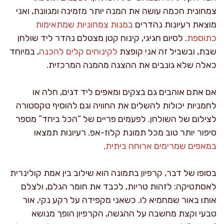
צמחונית חכמה עושה את המנה יותר מזמינה ומגוונת, ואני
מוצאת רעיונות נהדרים
במנות צמחוניות שמתאימות
כתוספת
. לסיום חגיגי, קינוח קטן מצטלם נהדר ליד שולחן
שבת, ובשביל זה אני קופצת
לקינוחים קלים להכנה
, במיוחד
כאלה שלא גונבים את ההצגה מהמנה המרכזית.
אם אתם אוהבים גם בצקים ומאפים ליד דגים, חלה או
לחמניות יכולות להשלים את החוויה וגם להוסיף טקסטורה
לצילום של השולחן. לפעמים פריים של “הכל ביחד” מספר
סיפור יותר טוב מכל תמונת קלוז-אפ. רעיונות תמצאו
במאפים שמרימים ארוחה ביתית
.
בסופו של דבר, קרפיון בתמונה הוא שילוב בין אמת קולינרית
לאסתטיקה: לזהות טריות, לכבד את חומר הגלם, ולצלם
אותו באור שמחמיא לו. כשאני מקפידה על רקע נקי, אור
טבעי וקצת מחשבה על ההגשה, הקרפיון הופך מנושא