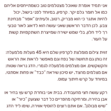
אני תמיד אומרת שאוכל מצטלמים טוב כשמתייחסים אליהם
כמו אל חומר גלם יקר. קרפיון, במיוחד לפני בישול, יכול
להיות אתגר כי הוא מבריק, רטוב, ולעיתים “אפור” מבחינת
צבע. לכן הדבר הראשון שאני עושה הוא לדאוג לאור טבעי
רך ליד חלון, בלי שמש ישירה שמייצרת השתקפויות קשות
על העור.
זווית צילום מומלצת לקרפיון שלם היא 45 מעלות מלמעלה:
זה נותן גם תחושה של נפח וגם מאפשר לראות את הראש
והקשקשים. אם מצלמים מלמעלה לגמרי, הדג נראה שטוח;
אם מצלמים מהצד, יש סיכון שיראה “כבד” או פחות אסתטי,
במיוחד על קרש חיתוך עמוס.
רקע עושה חצי מהעבודה. בבית אני בוחרת קרש עץ בהיר או
אבן בהירה, ומרחיקה מהפריים כל דבר שצועק “כיור” או
“שיש מבולגן”. אם אתם רוצים להוסיף אווירה, שימו ליד הדג