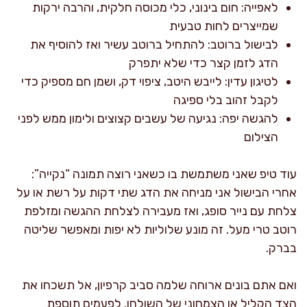
לאפייה: חום בינוני, כלי מכוסה חלקית, והרבה ירקות
שמייצרים לחות טבעית
לבישול ברוטב: להתחיל ברוטב עשיר ואז להוסיף את
הדג לזמן קצר כדי שלא יתפרק
לטיגון עדין: לייבש היטב, ציפוי דק, ושמן חם מספיק כדי
לקבל זהוב בלי ספיגה
להגשה יפה: נגיעה של עשבים קצוצים ולימון ממש לפני
הצילום
עוד טיפ שאני משתמשת בו כשאני רוצה תמונה “נקייה”:
אחרי הבישול אני מניחה את הדג שתי דקות על רשת או על
צלחת עם נייר סופג, ואז מעבירה לצלחת ההגשה ומזלפת
רוטב טרי מעל. זה מונע שלוליות לא יפות ומאפשר שליטה
בברק.
ואם אתם בונים ארוחה שלמה סביב קרפיון, אל תשכחו את
הצד הקליל או הצמחוני של השולחן. לפעמים תוספת