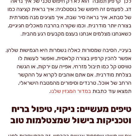
לכן “קרפיון תמונה” הוא לא רק חיפוש טכני של איך נראה
דג. לפעמים זה חיפוש של נוסטלגיה: איך נראית קציצה כמו
של סבתא, איך נראה סיר שבת, איך מציגים מנה מסורתית
בצורה יותר מודרנית. וכמו שקורה בהרבה מאכלים חגיגיים,
כשאנחנו מצלמים אנחנו בעצם מקבעים רגע מהבית.
בעיניי, הסיבה שמסורות כאלה נשמרות היא הגמישות שלהן.
אפשר להכין קרפיון בצורה קלאסית, ואפשר לעשות לו
טוויסט קל כמו תיבול מזרחי, אפייה עם ירקות, או הגשה
בצלחת מודרנית. אם אתם אוהבים לקרוא על ההקשר
הרחב של אוכל, טרנדים וסיפורים מהמטבח הישראלי,
תמצאו עוד כתבות
במדור המגזין שלנו
.
טיפים מעשיים: ניקוי, טיפול בריח
וטכניקות בישול שמצטלמות טוב
אם יש משהו שמפחיד אנשים בקרפיון, זה ההתעסקות לפני