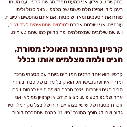
בהקשר של איזון, אני כמעט תמיד מגישה קרפיון עם משהו
רענן ליד. אפילו סלט פשוט של מלפפון, בצל סגול ולימון
פותח את הטעמים ומאזן שומניות. אם אתם מחפשים רעיונות
עונתיים, אני שולחת אתכם
לסלטים שמתאימים לצד דגים
,
ויש שם שילובים שמצטלמים יפה בדיוק כמו שהם טעימים.
קרפיון בתרבות האוכל: מסורת,
חגים ולמה מצלמים אותו בכלל
קרפיון הוא אחד הדגים המזוהים ביותר עם מטבחי מרכז
ומזרח אירופה, ובישראל הוא קיבל מקום של כבוד בעיקר
סביב חגים ושבתות. אצל הרבה משפחות יש לפחות זיכרון
אחד של גפילטע פיש, קציצות דג, או קרפיון ממולא. אני
זוכרת מטבח של שישי בצהריים, ריח של בצל מקורמל, וסיר
גדול שבו דג הופך ממוצר “פשוט” למנה שמחברת דורות.