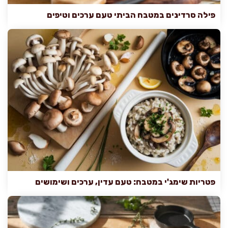
פילה סרדינים במטבח הביתי טעם ערכים וטיפים
פטריות שימג'י במטבח: טעם עדין, ערכים ושימושים