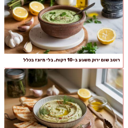
רוטב שום ירוק משגע ב-10 דקות, בלי מיונז בכלל