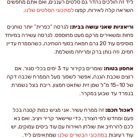
ליד זה הולכים נהדר גם סלטים רעננים, ואם אתם מחפשים
השראה קלה לאירוח, קפצו
למתכוני הסלטים שלנו
.
וריאציות שאני עושה בבית:
לגרסה “כפרית” יותר טוחנים
פחות ומשאירים מרקם מעט מחוספס. לגרסה עשירה במיוחד
מוסיפים עוד 20 גרם חמאה בסוף הטחינה, כשהממרח עדיין
חמים, וזה נותן ברק ומריחה מושלמת.
אחסון בטוח:
שומרים בקירור עד 3 ימים בכלי סגור. אם
רוצים שכבת הגנה, אפשר לשפוך מעל הממרח שכבה דקה
של 10–15 מ"ל שמן זית שתאט חמצון. ריבת בצל נשמרת
בנפרד עד שבוע במקרר.
לאכול חכם:
זה ממרח עשיר. אני מגיש כמות קטנה בכל
פעם ומחדש לפי הצורך, כדי שיישאר קריר ויציב. ואם בא
לכם להרחיב את שולחן האירוח עם עוד ביסים עמוקים, יש
עוד רעיונות
במתכוני הבשרים שלנו
שמתאימים ליד.