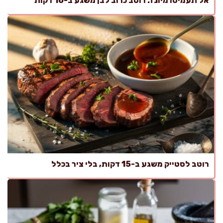
אל תעמיסו מיונז: רוטב כרוב לבן משגע ב-10 דקות
רוטב לסטייק משגע ב-15 דקות, בלי ציר בכלל