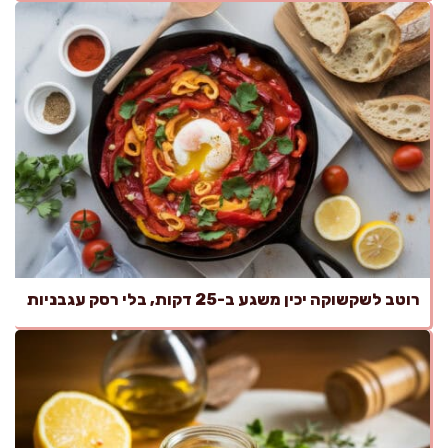
רוטב לשקשוקה יכין משגע ב-25 דקות, בלי רסק עגבניות