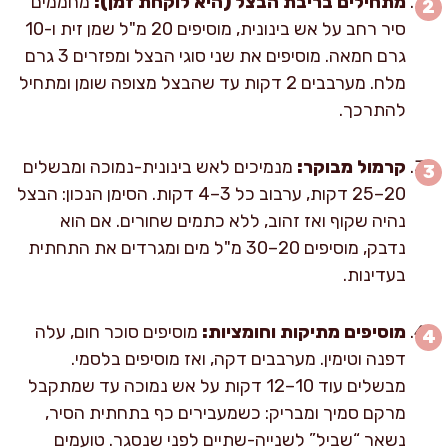
מתחילים בריבת הבצל (היא לוקחת זמן):
מחממים
סיר רחב על אש בינונית, מוסיפים 20 מ"ל שמן זית ו-10
גרם חמאה. מוסיפים את שני סוגי הבצל ומפזרים 3 גרם
מלח. מערבבים 2 דקות עד שהבצל מצופה שומן ומתחיל
להתרכך.
קרמול מבוקר:
מנמיכים לאש בינונית-נמוכה ומבשלים
20–25 דקות, ערבוב כל 3–4 דקות. הסימן הנכון: הבצל
נהיה שקוף ואז זהוב, ללא כתמים שחורים. אם הוא
נדבק, מוסיפים 20–30 מ"ל מים ומגרדים את התחתית
בעדינות.
מוסיפים מתיקות וחומציות:
מוסיפים סוכר חום, עלה
דפנה וטימין. מערבבים דקה, ואז מוסיפים בלסמי.
מבשלים עוד 10–12 דקות על אש נמוכה עד שמתקבל
מרקם סמיך ומבריק: כשמעבירים כף בתחתית הסיר,
נשאר “שביל” לשנייה-שתיים לפני שנסגר. טועמים