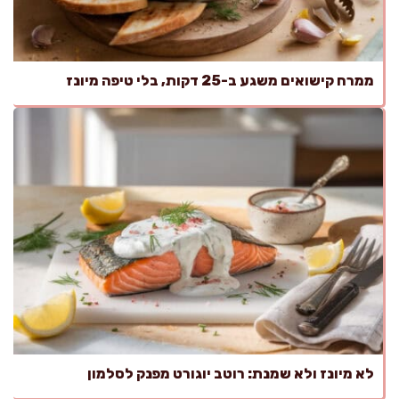
ממרח קישואים משגע ב-25 דקות, בלי טיפה מיונז
לא מיונז ולא שמנת: רוטב יוגורט מפנק לסלמון