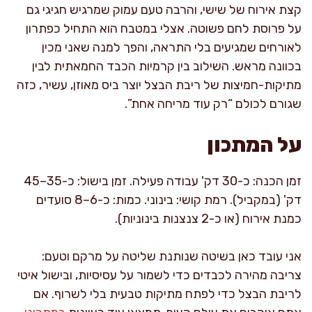
קצת אירוח של שישי, והרבה טעם עמוק שמרגיש חגיגי גם
על פרוסת לחם פשוטה. אצלי במטבח הוא התחיל כפתרון
לאורחים שמגיעים בלי התראה, והפך למנה שאני מכין
בכוונה מראש. השילוב בין קרמיות הכבד החמאתית לבין
מתיקות-חמיצות של ריבת הבצל יוצר ביס מאוזן, עשיר, כזה
שגורם לכולם “רק עוד מריחה אחת”.
על המתכון
זמן הכנה: כ-30 דק' עבודה פעילה. זמן בישול: כ-35–45
דק' (במקביל). רמת קושי: בינוני. כמות: כ-6–8 סועדים
כמנת אירוח (או כ-2 צנצנות בינוניות).
אני עובד כאן בשיטה שנותנת שליטה על מרקם וטעם:
צריבה מהירה לכבדים כדי לשמור על עסיסיות, ובישול איטי
לריבת הבצל כדי לפתח מתיקות טבעית בלי לשרוף. אם