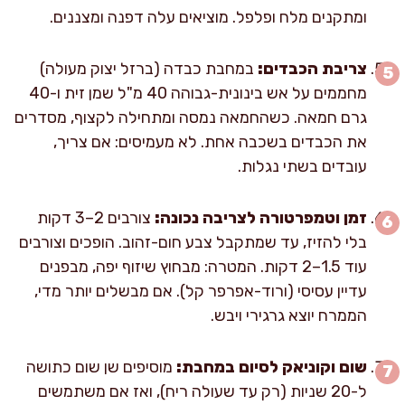
ומתקנים מלח ופלפל. מוציאים עלה דפנה ומצננים.
צריבת הכבדים:
במחבת כבדה (ברזל יצוק מעולה)
מחממים על אש בינונית-גבוהה 40 מ"ל שמן זית ו-40
גרם חמאה. כשהחמאה נמסה ומתחילה לקצוף, מסדרים
את הכבדים בשכבה אחת. לא מעמיסים: אם צריך,
עובדים בשתי נגלות.
זמן וטמפרטורה לצריבה נכונה:
צורבים 2–3 דקות
בלי להזיז, עד שמתקבל צבע חום-זהוב. הופכים וצורבים
עוד 1.5–2 דקות. המטרה: מבחוץ שיזוף יפה, מבפנים
עדיין עסיסי (ורוד-אפרפר קל). אם מבשלים יותר מדי,
הממרח יוצא גרגירי ויבש.
שום וקוניאק לסיום במחבת:
מוסיפים שן שום כתושה
ל-20 שניות (רק עד שעולה ריח), ואז אם משתמשים