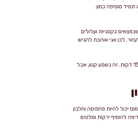
 תמיד מוסיפה כמון.
שנמצאים בקטניות ועלולים
ימון, עגבנייה, פלפל) יכולים לעזור. לכן אני אוהבת להגיש
עוד הרגל שעובד לי: כשאני מכינה סלט גרגירי חומוס, אני מתבלת אותו מראש ונותנת לו לעמוד 15 דקות. זה נשמע קטן, אבל
ן
ס יכול להיות פחמימה וחלבון
דיפה להוסיף ירקות וסלטים