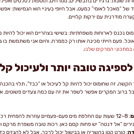
ורות שונות: גרגירים בתבשילים, ממרחים, תוספות לסלטים ואפיל
 של “מאכל לאומי” כמעט, אבל היופי בעיניי הוא הגמישות: אפש
רה מודרנית עם ירקות קלויים.
מוס נכנס לארוחות משפחתיות: בשישי בצהריים הוא יכול להיות 
וכל. פעם הייתי מכינה אותו רק כממרח, והיום אני משתמשת בו
במתכוני המרקים שלנו
.
ספיגה טובה יותר ולעיכול קל
שה, זה שחומוס יכול להיות קל לעיכול או “כבד”, תלוי בהכנה.
אבל ברוב המקרים אפשר לשפר את זה עם כמה צעדים פשוטים. א
ם
: 8–12 שעות עם החלפת מים פעם-פעמיים עוזרות להפחית רכיבים שמקשים על העיכול.
גירים “אל דנטה” יש פחות קסם כאן. רכות טובה משפרת מרקם וע
דה
: קורט קטן בהשריה או בבישול יכול לרכך, אבל לא להגזים כד