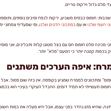
 סלט גדול וירקות טריים.
בות: חומוס כבסיס משביע, ירקות לנפח וסיבים נוספים, ותוספת
י העוף שלנו
או עם
במתכוני הדגים שלנו
, ומי שמעדיף צמחוני י
 מכינה סלט חומוס חם עם בצל מטוגן קלות ותבלינים, אני מוסיפה 
ק בכמות קטנה יותר כי הטעם “מלא” יותר.
מרח: איפה הערכים משתנים
וס” ומתכוונים לממרח שמגיע בקופסה. אין בזה שום פסול, אבל
חומוס תעשייתי לא תמיד דומים. ההבדל העיקרי בעיניי הוא בכמו
ה, שהיא מזון נהדר בפני עצמו, אבל היא מעלה את כמות השומן 