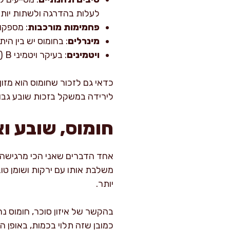
לעלות בהדרגה ולשתות יותר
פחמימות מורכבות
: מספקו
מינרלים
: בחומוס יש בין הית
ויטמינים
: בעיקר ויטמיני B (למשל חומצה פולית), שמעניקים תמיכה במטבוליזם ובמערכת העצבים.
כדאי גם לזכור שחומוס הוא מזון
לירידה במשקל בזכות שובע גבוה
חומוס, שובע וא
אחד הדברים שאני הכי מרגישה א
משלבת אותו עם ירקות ושומן טוב
יותר.
בהקשר של איזון סוכר, חומוס נ
כמובן שזה תלוי בכמות, באופן 