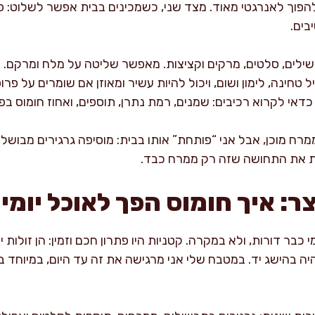
הפוך לאנרגטי מאוד. מצד שני, כשמכינים בבית אפשר לשלוט: פחות
בים.
ילים, סלטים, מרקים וקציצות. מאפשר שליטה על מלח ומרקם.
יל טחינה, לימון ושום, ויכול להיות עשיר ומאוזן אם שומרים על פרופ
 כדאי לקרוא רכיבים: שמנים, רמת נתרן, תוספים, ואחוז חומוס בפו
רח מוכן, אבל אני “פותחת” אותו בבית: מוסיפה גרגירים מבושלים, 
ת את התחושה שזה רק ממרח כבד.
: איך חומוס הפך לאוכל יומי
בר דורות, ולא במקרה. קטניות היו פתרון חכם וזמין: הן זולות י
ה בהישג יד. במטבח שלי אני מרגישה את זה עד היום, במיוחד ב