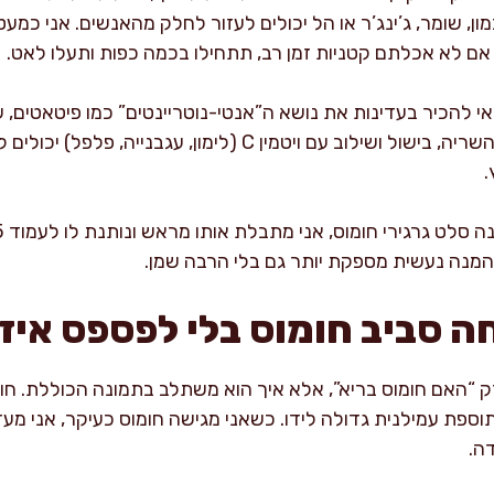
מון, שומר, ג’ינג’ר או הל יכולים לעזור לחלק מהאנשים. אני כמעט
 אם לא אכלתם קטניות זמן רב, תתחילו בכמה כפות ותעלו לאט.
י להכיר בעדינות את נושא ה”אנטי-נוטריינטים” כמו פיטאטים, 
להפחית ספיגה של ברזל ואבץ. השריה, בישול ושילוב עם ויטמין C (ל
.
והמנה נעשית מספקת יותר גם בלי הרבה שמן.
ה סביב חומוס בלי לפספס איזו
ק “האם חומוס בריא”, אלא איך הוא משתלב בתמונה הכוללת. חומו
תוספת עמילנית גדולה לידו. כשאני מגישה חומוס כעיקר, אני מע
ה.