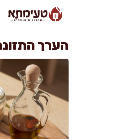
דלג
תוכן
הערך התזונתי