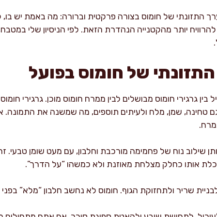
התזונתי של חומוס בצורה פרקטית וברורה: מה באמת יש בו, ל
להרוויח יותר מהקטנייה הנהדרת הזאת. לפי הניסיון שלי במטבח, 
התזונתי של חומוס בפועל
בין גרגירי חומוס מבושלים לבין ממרח חומוס מוכן. גרגירי חומוס
ם טחינה, שמן, מלח ולעיתים תוספים, מה שמשנה את התמונה. א
מרח.
ן שילוב נוח של פחמימה מורכבת וחלבון, עם מעט שומן טבעי. ז
וכלת אותו כחלק מצלחת מאוזנת ולא כמשהו “על הדרך”.
לבניית שריר ולתחזוקת הגוף. חומוס לא נחשב חלבון “מלא” בפני 
לעיכול, לתחושת שובע ולהאטת ספיגת סוכר. אם אתם מתחילים לה