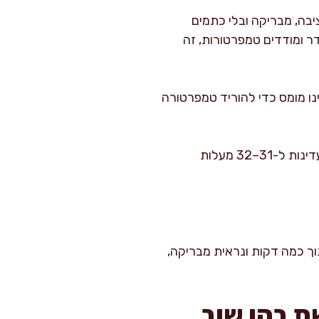
בה, מבריקה ובלי כתמים
ר ומודדים טמפרטורות, זה
נו מומס כדי להוריד טמפרטורה
ממיסה לכ-45–50 מעלות, מקררת עם זריעה ל-27–28 מעלות, ומחממת בעדינות ל-31–32 מעלות
וך כמה דקות ונראית מבריקה,
ת בהן שוב