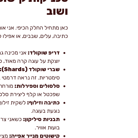
ושוב
כאן מתחיל החלק הכיפי. אני או
כתיבה, עלים, שבבים, או אפילו 
דריפ שוקולד:
אני מכינה גנ
יוצקת על עוגה קרה מאוד, כ
שברי שוקולד (Shards):
סימטריות. זה נראה דרמטי ב
סלסולים וספירלות:
מורחת 
שפכטל או קלף ליצירת סלסו
כתיבה וזילוף:
לשקית זילוף 
נוגעת בעוגה.
תבניות סיליקון:
כשאני צריכ
בועות אוויר.
קישוטים מנייר אפייה:
מציי