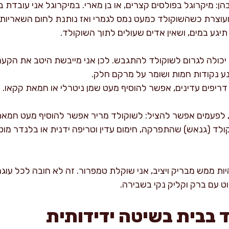
 ועוצרת כשהשוקולד כמעט נמס לגמרי ואז נותנת לחום השאריות
גע במים, ושאין אדים שעולים לתוך השוקולד.
יכולה לגרום לשוקולד להתגבש. לכן אני מייבשת היטב את הקער
ע נקודות חמות ושומר על מרקם חלק.
 דריפים עדינים, אפשר להוסיף מעט שמן ניטרלי או חמאת קקאו. א
לפעמים אפשר להציל: לשוקולד מריר אפשר להוסיף מעט חמאת 
לד (גנאש) שהתפרקה, חימום עדין וטריפה ידנית או בלנדר מוט
ות ממש מבריק ויציב, אני שוקלת טמפרור. זה לא חובה לכל עוג
ט עם ברק וקליק נקי בשבירה.
 בבית בשיטה ידידותית