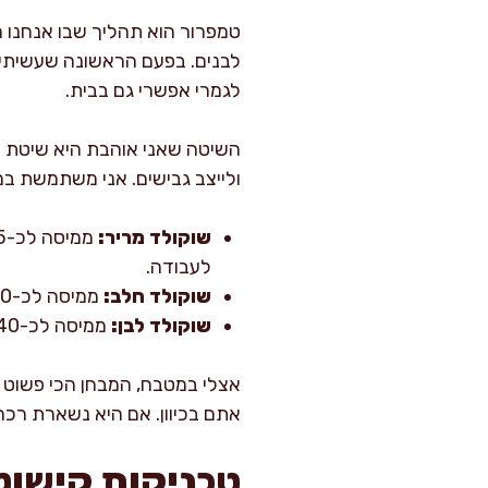
טמפרור הוא תהליך שבו אנחנו 
לבנים. בפעם הראשונה שעשיתי ט
לגמרי אפשרי גם בבית.
השיטה שאני אוהבת היא שיטת הז
ולייצב גבישים. אני משתמשת במ
שוקולד מריר:
לעבודה.
שוקולד חלב:
ממיסה לכ-40–45 מעלות, מקררת ל-26–27, ומחממת ל-29–30.
שוקולד לבן:
ממיסה לכ-40–43, מקררת ל-25–26, ומחממת ל-28–29.
אצלי במטבח, המבחן הכי פשוט ל
אתם בכיוון. אם היא נשארת רכה
טכניקות קישוט