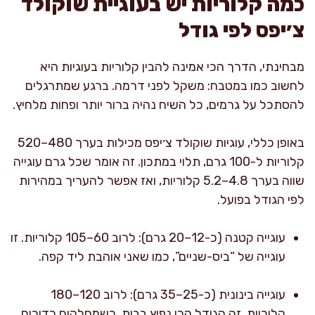
כמה קלוריות יש בעוגיית שוקולד
צ׳יפס לפי גודל
מבחינתי, הדרך הכי אמינה להבין קלוריות בעוגיות היא
לחשוב כמו במטבח: משקל לפני דרמה. ברגע שמתרגלים
להסתכל על גרמים, כל השיח נהיה ברור יותר ופחות מלחיץ.
באופן כללי, עוגיות שוקולד צ׳יפס מכילות בערך 480–520
קלוריות ל-100 גרם, תלוי במתכון. זה אומר שכל גרם עוגייה
שווה בערך 4.8–5.2 קלוריות, ואז אפשר להעריך במהירות
לפי הגודל בפועל.
עוגייה קטנה (כ-12–20 גרם): לרוב 60–105 קלוריות. זו
עוגייה של “ביס-שניים”, כמו שאני אוהבת ליד קפה.
עוגייה בינונית (כ-25–35 גרם): לרוב 120–180
קלוריות. זה הגודל הכי נפוץ בבית, כשמחלקים כדורים