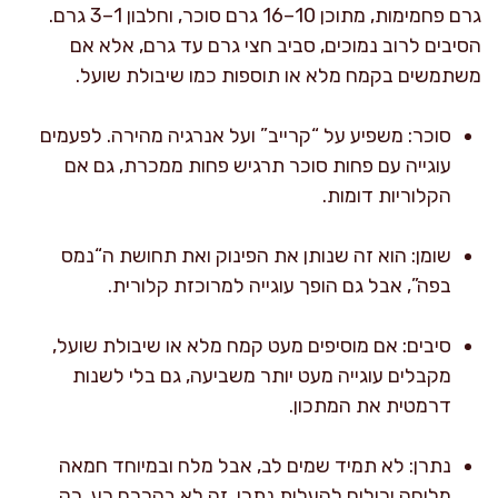
גרם פחמימות, מתוכן 10–16 גרם סוכר, וחלבון 1–3 גרם.
הסיבים לרוב נמוכים, סביב חצי גרם עד גרם, אלא אם
משתמשים בקמח מלא או תוספות כמו שיבולת שועל.
סוכר: משפיע על “קרייב” ועל אנרגיה מהירה. לפעמים
עוגייה עם פחות סוכר תרגיש פחות ממכרת, גם אם
הקלוריות דומות.
שומן: הוא זה שנותן את הפינוק ואת תחושת ה“נמס
בפה”, אבל גם הופך עוגייה למרוכזת קלורית.
סיבים: אם מוסיפים מעט קמח מלא או שיבולת שועל,
מקבלים עוגייה מעט יותר משביעה, גם בלי לשנות
דרמטית את המתכון.
נתרן: לא תמיד שמים לב, אבל מלח ובמיוחד חמאה
מלוחה יכולים להעלות נתרן. זה לא בהכרח רע, רק