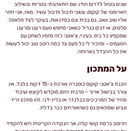
שנים בטיול לדרום הודו, שם התאהבתי בטריות ובשילוב
הארומטי של קוקוס, עשבי תיבול ותיבול עשיר. מאז, אני חוזר
אליו שוב ושוב, גם בבית וגם בסדנאות, בעיקר לצד פלאפל,
סלטים, או דגים בגריל כשאני מחפש טעם רענן ומרענן
שמקפיץ כל ביס. בעיניי, צ'אטני כזה מזמין לשחק עם
הטעמים – ומזכיר לי כל פעם עד כמה רוטב טוב יכול לעשות
את כל ההבדל בארוחה.
על המתכון
הכנת צ'אטני קוקוס כוסברה אורכת כ-15 דקות בלבד. אין
צורך בבישול ארוך – מרבית הזמן מוקדש לקיצוץ ועיבוד
מהיר של המרכיבים בבלנדר או בליין ידני. זהו מתכון זריז
ונגיש שמתאים גם כשהאורחים כבר בדלת.
הרוטב ברמת קושי קלה, אך הנקודה הקריטית היא להקפיד