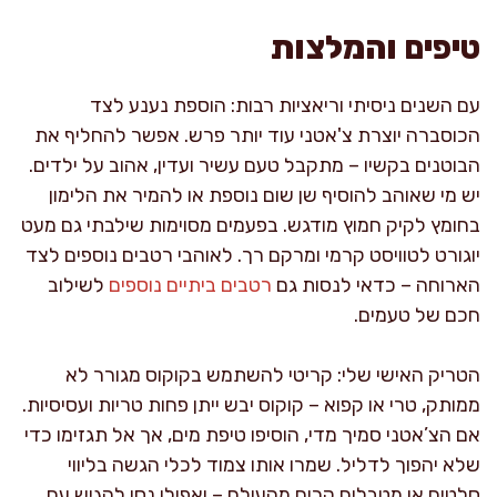
טיפים והמלצות
עם השנים ניסיתי וריאציות רבות: הוספת נענע לצד
הכוסברה יוצרת צ'אטני עוד יותר פרש. אפשר להחליף את
הבוטנים בקשיו – מתקבל טעם עשיר ועדין, אהוב על ילדים.
יש מי שאוהב להוסיף שן שום נוספת או להמיר את הלימון
בחומץ לקיק חמוץ מודגש. בפעמים מסוימות שילבתי גם מעט
יוגורט לטוויסט קרמי ומרקם רך. לאוהבי רטבים נוספים לצד
הארוחה – כדאי לנסות גם
רטבים ביתיים נוספים
לשילוב
חכם של טעמים.
הטריק האישי שלי: קריטי להשתמש בקוקוס מגורר לא
ממותק, טרי או קפוא – קוקוס יבש ייתן פחות טריות ועסיסיות.
אם הצ’אטני סמיך מדי, הוסיפו טיפת מים, אך אל תגזימו כדי
שלא יהפוך לדליל. שמרו אותו צמוד לכלי הגשה בליווי
סלטים או מטבלים קרים מהעולם – ואפילו נסו להגיש עם