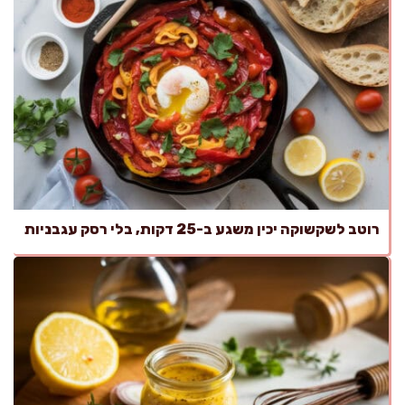
רוטב לשקשוקה יכין משגע ב-25 דקות, בלי רסק עגבניות