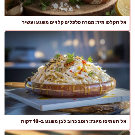
אל תקלפו מיד: ממרח פלפלים קלויים משגע ועשיר
אל תעמיסו מיונז: רוטב כרוב לבן משגע ב-10 דקות