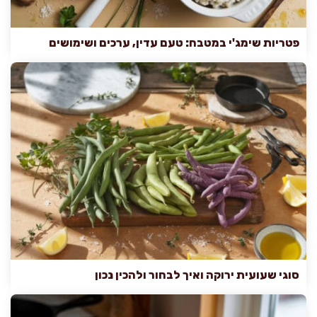
פטריות שימג'י במטבח: טעם עדין, ערכים ושימושים
סוגי שעועית ירוקה ואיך לבחור ולהכין נכון