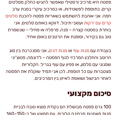
פסטה היא מרכיב ורסטילי שאפשר להגיש כחלק מסלטים
קרים, כתוספת לפשטידות, או כמרכיב עיקרי במנת ערב
חמה. אני אוהבת להשתמש בשאריות פסטה להכנת
סלטים
קרים עם ירקות
ועשבי תיבול. דווקא באותם סלטים, אני
בוחרת בפסטה קצרה – פנה, פרפלה או פוזילי – שנשמרת
טוב גם בקירור, וסופגת את הרטבים באופן אחיד.
בעבודה עם
מנות עוף
או
מנות דגים
, אני מסנכרנת בין סוג
הרוטב והחלבון המרכזי לגוף הפסטה – לדוגמה, פטוצ'יני
שמנוני עם סלמון, או פפיון עם עוף בגריל. הקלוריות
מצטברות עם כל תוספת, לכן אני תמיד שוקלת את הפסטה
לאחר הבישול ושואפת לאיזון בין המרכיבים.
סיכום מקצועי
100 גרם פסטה מבושלת הם נקודת מוצא טובה לבניית
מנות מאוזנות מבחינה קלורית. עם ממוצע של כ-150–160