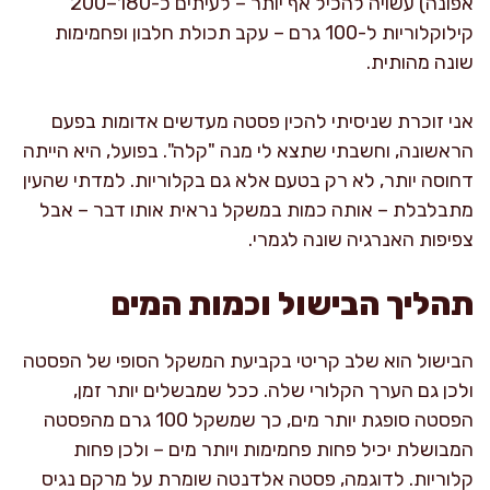
אפונה) עשויה להכיל אף יותר – לעיתים כ-180–200
קילוקלוריות ל-100 גרם – עקב תכולת חלבון ופחמימות
שונה מהותית.
אני זוכרת שניסיתי להכין פסטה מעדשים אדומות בפעם
הראשונה, וחשבתי שתצא לי מנה "קלה". בפועל, היא הייתה
דחוסה יותר, לא רק בטעם אלא גם בקלוריות. למדתי שהעין
מתבלבלת – אותה כמות במשקל נראית אותו דבר – אבל
צפיפות האנרגיה שונה לגמרי.
תהליך הבישול וכמות המים
הבישול הוא שלב קריטי בקביעת המשקל הסופי של הפסטה
ולכן גם הערך הקלורי שלה. ככל שמבשלים יותר זמן,
הפסטה סופגת יותר מים, כך שמשקל 100 גרם מהפסטה
המבושלת יכיל פחות פחמימות ויותר מים – ולכן פחות
קלוריות. לדוגמה, פסטה אלדנטה שומרת על מרקם נגיס