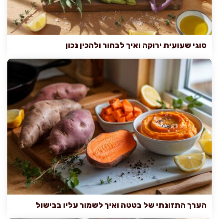
סוגי שעועית ירוקה ואיך לבחור ולהכין נכון
הערך התזונתי של בטטה ואיך לשמור עליו בבישול