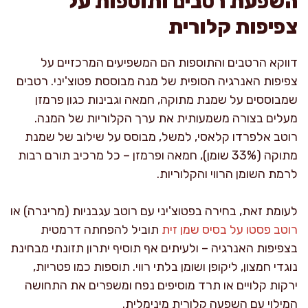
השפעת רטבים ותוספות על
צפיפות קלורית
דווקא הרטבים והתוספות הם המשפיעים המרכזיים על
צפיפות האנרגיה הסופית של מנה מבוססת פטוצ'יני. רטבים
שמבוססים על שמנת מתוקה, חמאה וגבינות כגון פרמזן
מעלים בצורה משמעותית את ערך הקלוריות של המנה.
רוטב אלפרדו קלאסי, למשל, מבוסס על שילוב של שמנת
מתוקה (33% שומן), חמאה ופרמזן – כל מרכיב תורם רבות
לרמת השומן הרווי והקלוריות.
לעומת זאת, בחירה בפטוצ'יני עם רוטב עגבניות (מרינרה) או
רוטב פסטו על בסיס שמן זית
תוביל להפחתה דרמטית
בצפיפות האנרגיה – ולעיתים אף תוסיף יתרון תזונתי מבחינת
נוגדי חמצון, ליקופן ושומן בלתי רווי. תוספות כמו פטריות,
ירקות קלויים או תרד מוסיפים נפח ומשפרים את התחושה
המילוי עם השפעה קלורית מינימלית.