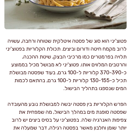
פטוצ'יני הוא סוג של פסטה איטלקית שטוחה ורחבה, עשויה
לרוב מקמח חיטה ודורום וביצים. תכולת הקלוריות בפטוצ'יני
תלויה בפרמטרים כמו מרכיבי הבצק, שיטת ההכנה,
והרטבים המלווים אותו. פטוצ'יני לא מבושל מכיל בממוצע
כ-370-390 קלוריות ל-100 גרם, בעוד שפסטה מבושלת
תכיל כ-130-155 קלוריות ל-100 גרם, בהתאם לכמות
המים שנספגו בתהליך הבישול.
הפרש הקלוריות בין פסטה יבשה למבושלת נובע מהעובדה
שפסטה סופגת מים במהלך הבישול, מה שמפחית את
צפיפות האנרגיה שלה. בפטוצ'יני על בסיס ביצים יש לרוב
יותר שומן וחלבון מאשר בפסטה רגילה, דבר שמעלה את