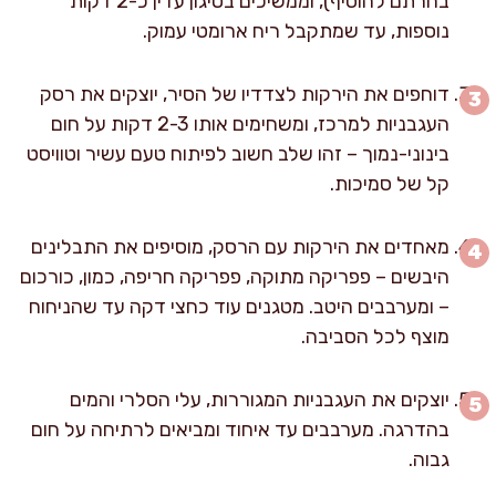
בחרתם להוסיף), וממשיכים בטיגון עדין כ-2 דקות
נוספות, עד שמתקבל ריח ארומטי עמוק.
דוחפים את הירקות לצדדיו של הסיר, יוצקים את רסק
העגבניות למרכז, ומשחימים אותו 2-3 דקות על חום
בינוני-נמוך – זהו שלב חשוב לפיתוח טעם עשיר וטוויסט
קל של סמיכות.
מאחדים את הירקות עם הרסק, מוסיפים את התבלינים
היבשים – פפריקה מתוקה, פפריקה חריפה, כמון, כורכום
– ומערבבים היטב. מטגנים עוד כחצי דקה עד שהניחוח
מוצף לכל הסביבה.
יוצקים את העגבניות המגוררות, עלי הסלרי והמים
בהדרגה. מערבבים עד איחוד ומביאים לרתיחה על חום
גבוה.