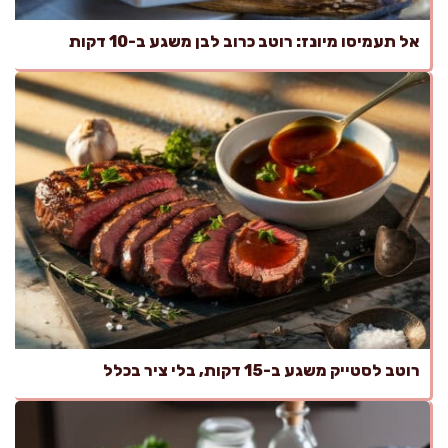
אל תעמיסו מיונז: רוטב כרוב לבן משגע ב-10 דקות
רוטב לסטייק משגע ב-15 דקות, בלי ציר בכלל