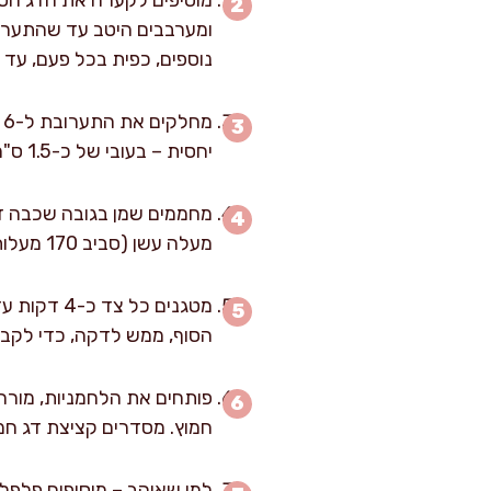
מוסיפים לקערה את הדג הטחו
ומערבבים היטב עד שהתערוב
נוספים, כפית בכל פעם, עד 
יחסית – בעובי של כ-1.5 ס"מ – כך תתבשל היטב בתהליך הטיגון מבלי להתייבש בפנים.
מעלה עשן (סביב 170 מעלות צלזיוס), מניחים קציצות במחבת במרווחים, 3 בכל פעם, כדי לא לקרר את השמן.
מטגנים כל
הסוף, ממש לדקה, כדי לקבל 
פותחים את הלחמניות, מורחי
חמוץ. מסדרים קציצת דג חמה 
למי שאוהב – מוסיפים פלפל 