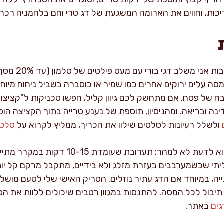
יכות, וחווים את הארומה המשגעת של דג טרי וחם בלחמניה רכה.
מתכון זה גמיש מ
סה עלים ירוקים אחרים כמו שמיר או כוסברה בשביל ניחוח מיוחד
של פסח. אם מתחשק לכם גיוון קליל, חפשו טכניקות ל”קציצות 
נה ובריאה. ומהניסיון, תוספת של נענע טרייה בתוך הקציצה הו
ולשלל רעיונות לסלטים שילוו את הכריך, ממליץ לקרוא על
סלטי
טיפול נכון בתערובת הקציצות הוא לדעת לא למהר
ליתי שכשמערבבים בעזרת מזלג ולא בידיים, מתקבל מרקם קל יותר 
יה, במיוחד אם הדג עתיר נוזלים. הטריק האישי שלי לטעם מושל
יבול לכל המסה. להתנסות במגוון רטבים שיכולים ללוות את הסנד
גים
באתר.