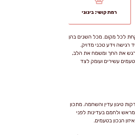
רמת קושי: בינוני
חת לכל מקום. מכל השנים בהן
רגישה וידע טכני מדויק.
רגש את החך ומשמח את הלב,
 טעמים עשירים ועומק לצד
 קציצות הדגים והסנדוויצ’ים לוקחת בערך 40 דקות בסך הכל – 25 דקות עבודה, ועוד 15 דקות טיגון עדין והשחמה. מתכון
 מראש ולחמם בעדינות לפני
זון הנכון בטעמים.