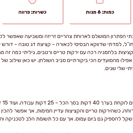
כמות: 6 מנות
כשרות: פרווה
ינתי הפתרון המושלם לארוחת צהריים זריזה ומשביעה שאפשר לק
”ל, למדתי שדווקא הבסיסי לכאורה – קציצת דג טובה – דורש יד 
צות בלחמניה רכה עם ירקות טריים ורטבים, גיליתי כמה זה מ
פילו מהסועדים הכי ביקורתיים סביב השולחן. יש כאן שילוב של
י שלי שנים.
הכנת
וחה, כשהירקות טריים והקציצות עדיין חמימות, אך אפשר להכין
שקל להספיק גם ביום עמוס, אך עם כל תשומת הלב לטכניקה והאי