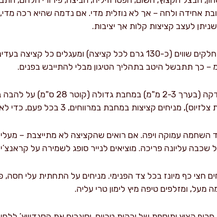
ן, הבצל הקצוץ, השום, הפטרוזיליה, הביצה, פירורי הלחם, התבלי
ת אחידה ולחה – אך לא נוזלית מדי. אם נדמה שהיא רכה מדי, מ
שניתן לעצב קציצות קלות אך יציבות.
מחלקים את התערובת ל-6 חלקים שווים (כ-130 גרם לכל קציצה) ומעגל
מחממים שמן בגובה שכבה דקה (בערך 2-3 מ"
 צד כ-4 דקות עד השחמה עמוקה ויפה. אם רואים שהקציצה לא מתייצבת 
שכבה עליונה פריכה. מוציאים לנייר סופג לשמירה על קראנצ’יו
ם חצי כף מיונז בכל צד הפנימי. מניחים על התחתית עלי חסה, פר
מעל, ומזלפים טיפה מיץ לימון טרי עליה.
חריף קצוץ ותוספת של ירקות טריים, וסוגרים את הסנדוויץ’ לל