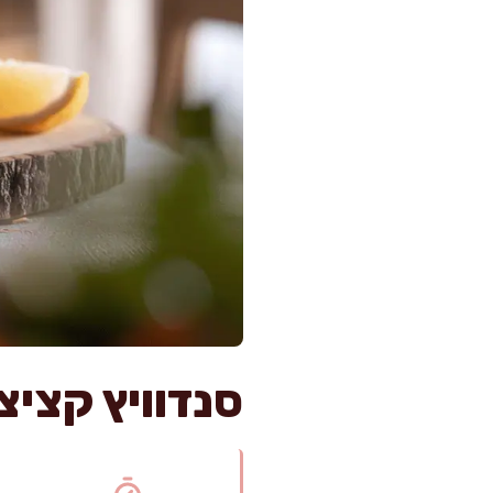
סנדוויץ קציצו