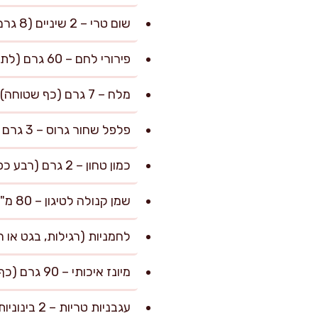
שום טרי – 2 שיניים (8 גרם), כתושות
פירורי לחם – 60 גרם (לתוספת נפח ולספיגת נוזלים)
מלח – 7 גרם (כף שטוחה)
פלפל שחור גרוס – 3 גרם (חצי כפית)
כמון טחון – 2 גרם (רבע כפית, לא חובה)
שמן קנולה לטיגון – 80 מ"ל (הקפידו על טיגון עדין ולא עמוק מדי)
לחמניות (רגילות, בגט או חלה) – 6 יחי
מיונז איכותי – 90 גרם (כף לכל סנדוויץ’)
עגבניות טריות – 2 בינוניות (200 גרם), פרוסות דק