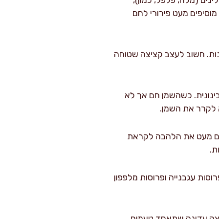
נים (מלח, פלפל, כמון),
וסיפים מעט פירורי לחם
ים כל קציצה בעדינות. חשוב לעצב קציצה שטוחה
מ) במחבת גדולה (קוטר 28 ס"מ) על להבה בינונית. כשהשמן חם אך לא
– מעלים מעט את הלהבה לקראת
ת.
וסות עגבנייה ופרוסות מלפפון
חיצה עדינה שתאחד טעמים.