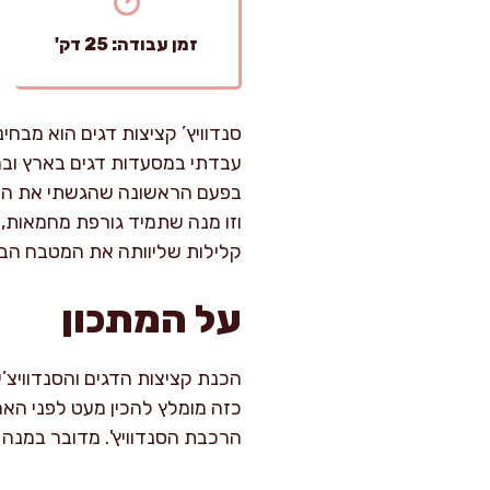
זמן עבודה: 25 דק'
סנדוויץ’ קציצות דגים הוא מבח
עבדתי במסעדות דגים בארץ ובחו
בפעם הראשונה שהגשתי את הקצי
וזו מנה שתמיד גורפת מחמאות, א
קלילות שליוותה את המטבח הבית
על המתכון
כזה מומלץ להכין מעט לפני האר
הרכבת הסנדוויץ'. מדובר במנה 