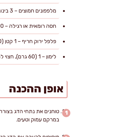
מלפפונים חמוצים – 3 בינוניים (90 גרם), פרוסים דק
חסה רומאית או רגילה – 60 גרם, שטופה ומיובשת היטב
פלפל ירוק חריף – 1 קטן (20 גרם), קצוץ דק (לא חובה, להוסיף לפי הטעם האישי)
לימון – 1 (60 גרם), חצוי למיץ סחוט טרי מעל הקציצות
אופן ההכנה
טוחנים את נתחי הדג בצורה 
במרקם עמוק וטעים.