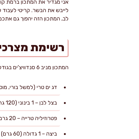
אני מגדיר את המתכון ברמת קוש
לייבש את הבשר. קריטי לעבוד 
לב, המתכון הזה יהפוך גם אתכם
רשימת מצרכי
המתכון מניב 6 סנדוויצ'ים בגודל סטנדרטי (כ-130 גרם קציצת דג לסנדוויץ', ועוד תוספות וירקות לנפח מלא).
דג ים טרי (למשל בורי, מוסר או דניס), טח
בצל לבן – 1 בינוני (120 גרם), קצוץ דק מאוד
פטרוזיליה טרייה – 20 גרם, קצוצה דק
ביצה – 1 גדולה (60 גרם)