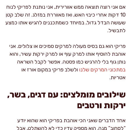
אם אני רוצה תוצאה ממש אוורירית, אני נותנת לפריקי לנוח
10 דקות אחרי כיבוי האש, ואז מאווררת במזלג. זה שלב קטן
שעושה הבדל גדול, במיוחד כשמתכננים להגיש אותו כמצע
לתבשיל.
פריקי הוא גם בסיס מעולה למרקים סמיכים או צלולים. אני
אוהבת להוסיף אותו למרק עוף או למרק ירקות עשיר, והוא
נותן גוף בלי להרגיש כמו פסטה. אפשר לקבל השראה
במתכוני המרקים שלנו
ולשלב פריקי במקום אורז או
אטריות.
שילובים מומלצים: עם דגים, בשר,
ירקות ורטבים
אחד הדברים שאני הכי אוהבת בפריקי הוא שהוא יודע
“לסחוב” מנה. הוא מספיק עדין כדי לא להשתלט, אבל