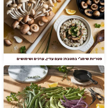
פטריות שימג'י במטבח: טעם עדין, ערכים ושימושים