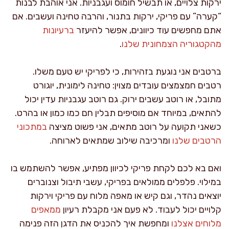
ירקות צלויים, או תבשיל חומוס ועגבניות. אני אוהבת לבנות
“קערה” עם פריקי, ירקות בתנור, והרבה טחינה ועשבים. אם
אתם מחפשים עוד כיוונים, אפשר להיעזר
ברעיונות
מהקטגוריה הצמחונית שלנו
.
ברטבים אני נוגעת בזהירות, כי לפריקי יש טעם משלו.
רטבים חמצמצים עובדים מצוין: טחינה לימונית, יוגורט
מתובל, או רוטב עשבים ירוק. גם רוטב עגבניות עדין יכול
להתאים, במיוחד אם מוסיפים תבלין חם כמו כמון או בהרט.
כשאני תקועה על רוטב מתאים, אני פשוט מציצה
במתכוני
הרטבים שלנו
ומרכיבה שילוב שמתאים לארוחה.
ואם בא לכם לקחת פריקי לכיוון מפתיע, אפשר להשתמש בו
במילוי. פלפלים ממולאים בפריקי, עשבי תיבול וצנוברים
יוצאים נהדר, וגם קיש או מאפה מלוח עם פריקי וירקות
קלויים יכול לעבוד. לא פעם אני מקבלת רעיון
ממאפים
מלוחים אצלנו
ומחפשת איך להכניס את הדגן הזה פנימה