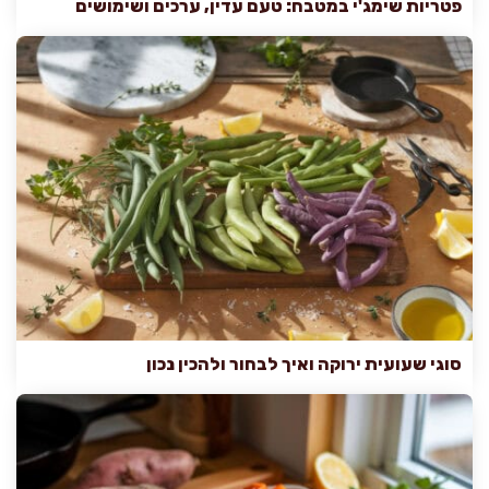
פטריות שימג'י במטבח: טעם עדין, ערכים ושימושים
סוגי שעועית ירוקה ואיך לבחור ולהכין נכון