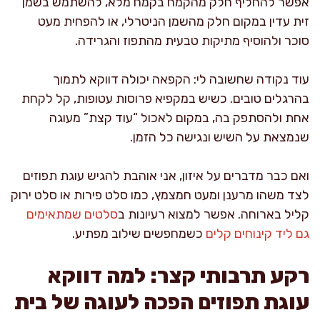
אפשר להחליף חלק מהקמח בקמח מלא, להשתמש בשמן
זית עדין במקום חלק מהשמן הניטרלי, או להפחית מעט
סוכר ולהוסיף מתיקות טבעית מהתפוז והגרידה.
עוד נקודה שחשובה לי: הקפאה יכולה דווקא לתמוך
בהרגלים טובים. כשיש במקפיא פרוסות עטופות, קל לקחת
אחת ולהסתפק בה, במקום לאכול “עוד קצת” מעוגה
שנמצאת על השיש ונגישה כל הזמן.
ואם כבר מדברים על איזון, אני אוהבת להגיש עוגת תפוזים
לצד משהו מרענן ומעט חמצמץ, כמו סלט פירות או סלט ירוק
קליל בארוחה. אפשר למצוא רעיונות ב
סלטים שמתאימים
גם ליד קינוחים קלים
כשמחפשים שילוב מפתיע.
רקע תרבותי קצר: למה דווקא
עוגת תפוזים הפכה לעוגה של בית