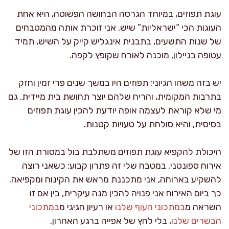
עוגת תפוזים, במיוחד הגרסה הבחושה הפשוטה, היא אחת
העוגות הכי “ישראליות” שיש. אני זוכרת אותה מהמטבחים
של שנות התשעים, בתבנית אינגליש קייק על השיש, תמיד
עטופה בניילון, מוכנה לאורח שקופץ לקפה.
יש בזה משהו הגיוני: תפוזים היו במשך שנים פרי זמין וחזק
בתרבות המקומית, והריח שלהם יוצר תחושת בית מיידית. גם
מי שלא קוראת לעצמה אופה יודעת להכין עוגת תפוזים
בסיסית, והיא סולחת על טעויות קטנות.
היכולת להקפיא עוגת תפוזים משתלבת בול במסורת הזו של
אירוח ספונטני. במטבח שלי זה פתרון קבוע: כשאני רוצה
להשקיע בארוחה, אני מתכננת מראש את הקינוח ומקפיאה.
כך ביום האירוח אני פנויה להכין מנה עיקרית, בין אם זו
השראה מ
במתכוני העוף שלנו
או רעיון חגיגי מ
במתכוני
הבשרים שלנו
, בלי לחץ של אפייה ברגע האחרון.