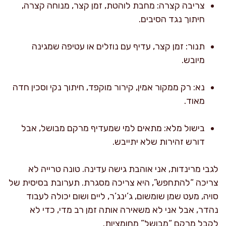
צריבה קצרה: מחבת לוהטת, זמן קצר, מנוחה קצרה,
חיתוך נגד הסיבים.
תנור: זמן קצר, עדיף עם נוזלים או עטיפה שמגינה
מיובש.
נא: רק ממקור אמין, קירור מוקפד, חיתוך נקי וסכין חדה
מאוד.
בישול מלא: מתאים למי שמעדיף מרקם מבושל, אבל
דורש זהירות שלא יתייבש.
לגבי מרינדות, אני אוהבת גישה עדינה. טונה טרייה לא
צריכה “להתחפש”, היא צריכה מסגרת. תערובת בסיסית של
סויה, מעט שמן שומשום, ג’ינג’ר, ליים ושום יכולה לעבוד
נהדר, אבל אני לא משאירה אותה זמן רב מדי, כדי לא
לקבל מרקם “מבושל” מחומציות.