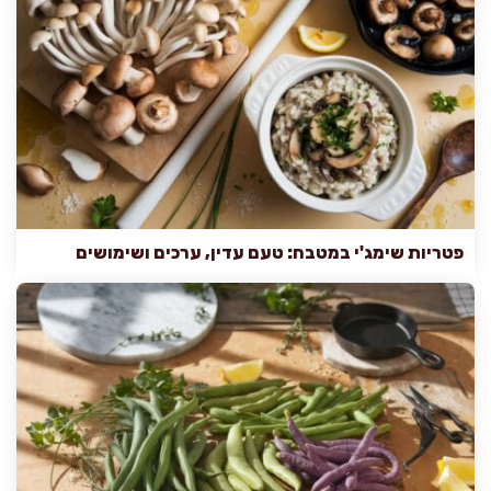
פטריות שימג'י במטבח: טעם עדין, ערכים ושימושים