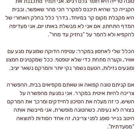
טונה טרייה היא חומר גלם רגיש. אני תמיד מתכננת את
הקנייה כך שהיא תיכנס למקרר הכי מהר שאפשר, ובבית
היא מקבלת מקום קר במיוחד, בדרך כלל בחלק האחורי של
המדף התחתון. אם אני לא מבשלת באותו יום, אני מעדיפה
להקפיא ולא להמר על “נחזיק עד מחר”.
הכלל שלי לאחסון במקרר: עטיפה הדוקה שמונעת מגע עם
אוויר, וקערה מתחת כדי שלא יטפטף. ככל שמקטינים חמצון
ומונעים נזילות, הטעם נשמר נקי יותר והמרקם נשאר יציב.
אם קניתם טונה קפואה או שאתם מקפיאים בבית, ההפשרה
צריכה להיות איטית במקרר. אני נמנעת מהפשרה על
השיש, כי זה מעלה את הסיכון לחיידקים ומרכך את המרקם
בצורה לא נעימה. כשהטונה מופשרת, אני מייבשת אותה
היטב בנייר סופג לפני צריבה, זה אחד הסודות לתוצאה
“מסעדתית”.