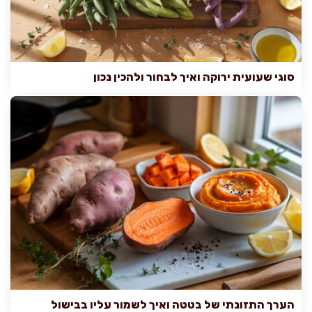
סוגי שעועית ירוקה ואיך לבחור ולהכין נכון
הערך התזונתי של בטטה ואיך לשמור עליו בבישול