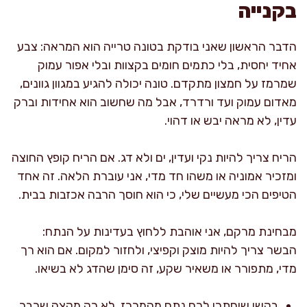
בקנייה
הדבר הראשון שאני בודקת בטונה טרייה הוא המראה: צבע
אחיד יחסית, בלי כתמים חומים בקצוות ובלי אפור עמוק
שמרמז על חמצון מתקדם. טונה יכולה להגיע במגוון גוונים,
מאדום עמוק ועד ורדרד, אבל מה שחשוב הוא אחידות וברק
עדין, לא מראה יבש או דהוי.
הריח צריך להיות נקי ועדין, ים ולא דג. אם הריח קופץ החוצה
ומזכיר אמוניה או משהו חד מדי, אני עוברת הלאה. זה אחד
הטיפים הכי מעשיים שלי, כי הוא חוסך הרבה אכזבות בבית.
מבחינת מרקם, אני אוהבת ללחוץ בעדינות על הנתח:
הבשר צריך להיות מוצק וקפיצי, ולחזור למקום. אם הוא רך
מדי, מתפורר או משאיר שקע, זה סימן שהדג לא בשיאו.
בקשו שיחתכו לכם נתח מהמרכז, לא רק מקצה שכבר