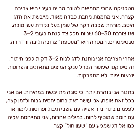
הטכניקה שהכי מחמיאה לטונה טרייה בעיניי היא צריבה
קצרה. אני מחממת מחבת כבדה מאוד, מייבשת את הדג
היטב, מורחת שכבה דקה של שמן בעל נקודת עשן טובה,
ואז צורבת 30–60 שניות מכל צד לנתח בעובי 2–3
סנטימטרים. המטרה היא “מעטפת” צרובה וליבה ורדרדה.
אחרי הצריבה אני נותנת לדג לנוח 2–3 דקות לפני חיתוך.
זה טיפ קטן שעושה הבדל ענק: המיצים מתאזנים והפרוסות
יוצאות יפות ולא מתפרקות.
בתנור אני נזהרת יותר, כי טונה מתייבשת במהירות. אם אני
בכל זאת אופה, אני עושה זאת בחום יחסית גבוה ולזמן קצר,
לפעמים בתוך נייר אפייה עם עשבי תיבול ופרוסות לימון, או
עם רוטב שמוסיף לחות. במילים אחרות, אני מתייחסת אליה
כמו אל דג שמגיע עם “שעון חול” קצר.