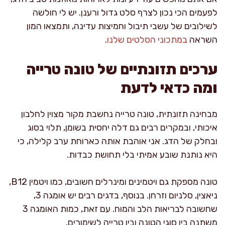
לפעמים הכי נכון לצרף סלט גדול ורענן. יש לי חולשה
לשילובים של עשבי תיבול וחמיצות עדינה, ותמצאו המון
השראה
במתכוני הסלטים שלנו
.
ערכים תזונתיים של טונה טרייה
ומה כדאי לדעת
מבחינה תזונתית, טונה טרייה נחשבת מקור מצוין לחלבון
איכותי, ובמקרים רבים גם דלה יחסית בשומן, תלוי בסוג
ובחלק של הדג. אני אוהבת אותה כארוחת ערב קלילה, כי
היא נותנת שובע אמיתי בלי תחושת כבדות.
טונה מספקת גם ויטמינים ומינרלים חשובים, כמו ויטמין B12,
ניאצין, סלניום וזרחן. בנוסף, בדגים רבים יש אומגה 3,
שחשובה לבריאות הלב והמוח. עם זאת, כמות האומגה 3
משתנה בין סוגי הטונה ובין טרייה לשימורים.