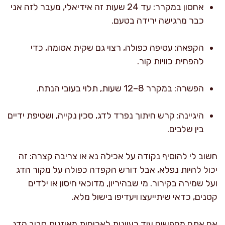
אחסון במקרר: עד 24 שעות זה אידיאלי, מעבר לזה אני
כבר מרגישה ירידה בטעם.
הקפאה: עטיפה כפולה, רצוי גם שקית אטומה, כדי
להפחית כוויות קור.
הפשרה: במקרר 8–12 שעות, תלוי בעובי הנתח.
היגיינה: קרש חיתוך נפרד לדג, סכין נקייה, ושטיפת ידיים
בין שלבים.
חשוב לי להוסיף נקודה על אכילה נא או צריבה קצרה: זה
יכול להיות נפלא, אבל דורש הקפדה כפולה על מקור הדג
ועל שמירה בקירור. מי שבהיריון, מדוכאי חיסון או ילדים
קטנים, כדאי שיתייעצו ויעדיפו בישול מלא.
אם אתם מחפשים עוד רעיונות לארוחות מאוזנות סביב הדג,