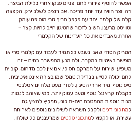
אפשר להוסיף פירורי לחם יפניים פנקו אחרי בלילת הביצה,
וזה יוצר חוויה עוד יותר פריכה. אם רוצים לשלב ירק, הקפצה
קלה של קלמרי יחד עם פלפל חריף טרי מוסיפה עומק
וטוויסט מרענן. חשוב לזכור שהטיגון חייב להיות קצר –
אחרת מאבדים את כל העדינות של הקלמרי.
הטריק הסודי שאני נשבע בו: תמיד לעבוד עם קלמרי טרי או
מופשר באיטיות במקרר, ולהימנע מהפשרה במים – זה
משפיע ישירות על המרקם הסופי. אם אין לכם מדחום, קוביית
לחם יכולה לסייע בבדיקת טמפ' שמן בצורה אינטואיטיבית.
טיפ נוסף: מיד אחרי הטיגון, לפזר מעט מלח ים אטלנטי
לקבלת קראנצ' נוסף וטעם עמוק יותר. למי שאוהב לנסות
מנות נוספות מהמטבח הים-תיכוני, ממליץ להציץ גם
ל
מתכוני דגים
ולקבל השראה לשילובים נוספים לארוחה
עשירה, או לקפוץ ל
מתכוני סלטים
שמרעננים כל שולחן.