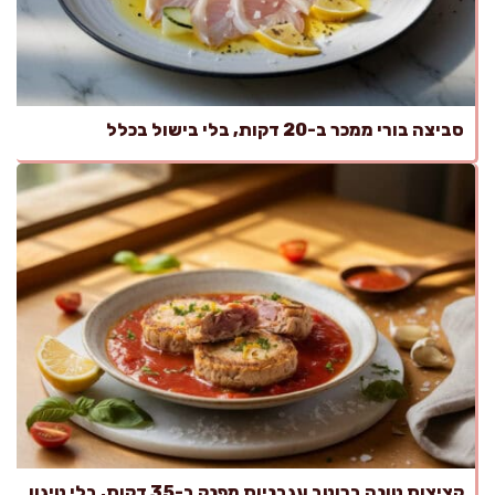
סביצה בורי ממכר ב-20 דקות, בלי בישול בכלל
קציצות טונה ברוטב עגבניות מפנק ב-35 דקות, בלי טיגון