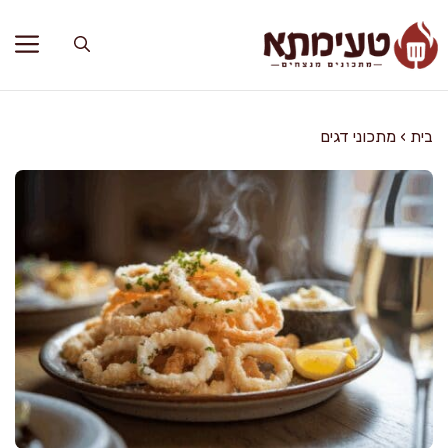
דלג
תוכן
בית
›
מתכוני דגים