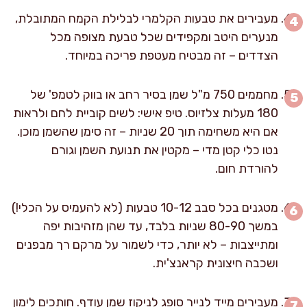
מעבירים את טבעות הקלמרי לבלילת הקמח המתובלת,
מנערים היטב ומקפידים שכל טבעת מצופה מכל
הצדדים – זה מבטיח מעטפת פריכה במיוחד.
מחממים 750 מ"ל שמן בסיר רחב או בווק לטמפ' של
180 מעלות צלזיוס. טיפ אישי: לשים קוביית לחם ולראות
אם היא משחימה תוך 20 שניות – זה סימן שהשמן מוכן.
נטו כלי קטן מדי – מקטין את תנועת השמן וגורם
להורדת חום.
מטגנים בכל סבב 10-12 טבעות (לא להעמיס על הכלי!)
במשך 80-90 שניות בלבד, עד שהן מזהיבות יפה
ומתייצבות – לא יותר, כדי לשמור על מרקם רך מבפנים
ושכבה חיצונית קראנצ'ית.
מעבירים מייד לנייר סופג לניקוז שמן עודף. חותכים לימון