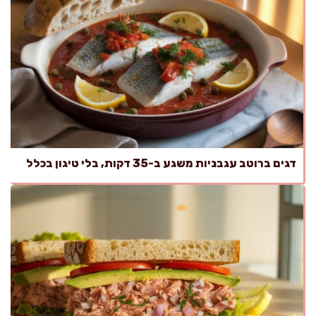
דגים ברוטב עגבניות משגע ב-35 דקות, בלי טיגון בכלל