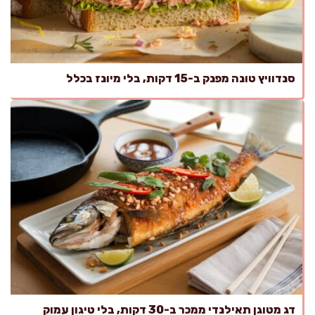
סנדוויץ טונה מפנק ב-15 דקות, בלי מיונז בכלל
דג מטוגן תאילנדי ממכר ב-30 דקות, בלי טיגון עמוק