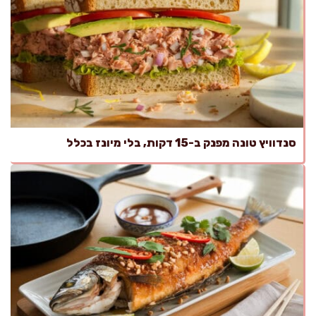
סנדוויץ טונה מפנק ב-15 דקות, בלי מיונז בכלל