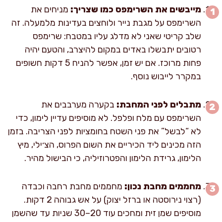
מייבשים את השרימפס כמו שצריך:
מניחים את
השרימפס על מגבת נייר ולוחצים בעדינות מלמעלה. זה
שלב קריטי שאני לא מדלג עליו במטבח: שרימפס
רטובים יתבשלו באדים במקום להיצרב, והטעם יהיה
פחות מרוכז. אם יש זמן, אפשר להניח 5 דקות חשופים
במקרר לייבוש נוסף.
מתבלים לפני המחבת:
בקערה מערבבים את
השרימפס עם מלח ופלפל. לא מוסיפים עדיין לימון, כדי
לא “לבשל” את פני השטח בחומציות לפני הצריבה. בזמן
הזה מכינים ליד הכיריים את השום הפרוס, הצ׳ילי, מיץ
הלימון, גרידת הלימון והפטרוזיליה, כי הבישול מהיר.
מחממים מחבת נכון:
מחממים מחבת רחבה וכבדה
(רצוי נירוסטה או ברזל יצוק) על אש גבוהה 2 דקות.
מוסיפים שמן זית ומחכים עוד 20–30 שניות עד שהשמן