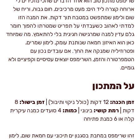
שרימפס מתכון טוב הוא אחד הדברים שהכי מזכירים לי
ארוחה קצרה ליד הים: מעט מרכיבים, חום גבוה, וריח של
שום ולימון שמתפשט במטבח תוך דקות. את המנה הזו
למדתי לאהוב כשעבדתי על תפריט שמטרתו להפוך חומר
גלם עדין למנה שמרגישה חגיגית בלי להתאמץ. מה שמיוחד
כאן הוא האיזון: חמאה שנותנת עומק, לימון שמרים,
ופטרוזיליה שמנקה את החך. אם עובדים נכון עם
הטמפרטורה והזמן, השרימפס יוצאים עסיסיים וקפיציים ולא
גומיים.
על המתכון
זמן הכנה:
12 דקות (כולל ניקוי ותיבול) |
זמן בישול:
8
דקות |
רמת קושי:
בינוני |
כמות:
4 סועדים כמנה עיקרית
קלה או 6 כמנת פתיחה
זהו שרימפס במחבת בסגנון ים תיכוני עם חמאת שום, לימון