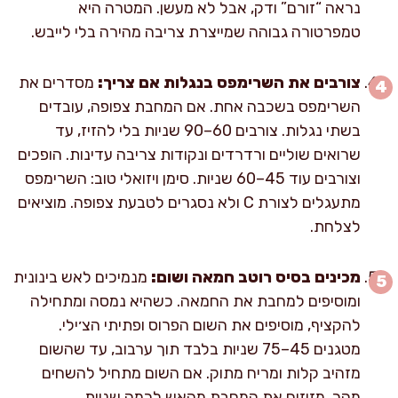
נראה “זורם” ודק, אבל לא מעשן. המטרה היא
טמפרטורה גבוהה שמייצרת צריבה מהירה בלי לייבש.
צורבים את השרימפס בנגלות אם צריך:
מסדרים את
השרימפס בשכבה אחת. אם המחבת צפופה, עובדים
בשתי נגלות. צורבים 60–90 שניות בלי להזיז, עד
שרואים שוליים ורדרדים ונקודות צריבה עדינות. הופכים
וצורבים עוד 45–60 שניות. סימן ויזואלי טוב: השרימפס
מתעגלים לצורת C ולא נסגרים לטבעת צפופה. מוציאים
לצלחת.
מכינים בסיס רוטב חמאה ושום:
מנמיכים לאש בינונית
ומוסיפים למחבת את החמאה. כשהיא נמסה ומתחילה
להקציף, מוסיפים את השום הפרוס ופתיתי הצ׳ילי.
מטגנים 45–75 שניות בלבד תוך ערבוב, עד שהשום
מזהיב קלות ומריח מתוק. אם השום מתחיל להשחים
מהר, מזיזים את המחבת מהאש לכמה שניות.