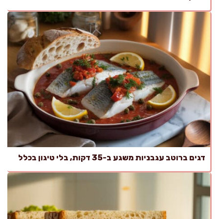
דגים ברוטב עגבניות משגע ב-35 דקות, בלי טיגון בכלל