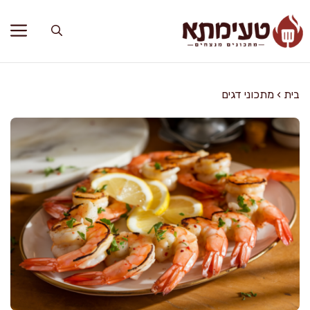
דלג
תוכן
בית
›
מתכוני דגים