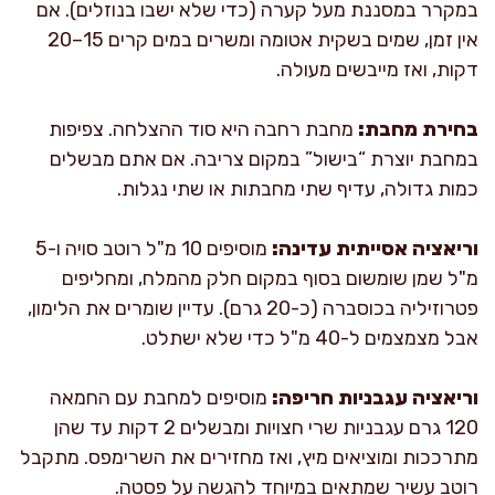
במקרר במסננת מעל קערה (כדי שלא ישבו בנוזלים). אם
אין זמן, שמים בשקית אטומה ומשרים במים קרים 15–20
דקות, ואז מייבשים מעולה.
בחירת מחבת:
מחבת רחבה היא סוד ההצלחה. צפיפות
במחבת יוצרת “בישול” במקום צריבה. אם אתם מבשלים
כמות גדולה, עדיף שתי מחבתות או שתי נגלות.
וריאציה אסייתית עדינה:
מוסיפים 10 מ"ל רוטב סויה ו-5
מ"ל שמן שומשום בסוף במקום חלק מהמלח, ומחליפים
פטרוזיליה בכוסברה (כ-20 גרם). עדיין שומרים את הלימון,
אבל מצמצמים ל-40 מ"ל כדי שלא ישתלט.
וריאציה עגבניות חריפה:
מוסיפים למחבת עם החמאה
120 גרם עגבניות שרי חצויות ומבשלים 2 דקות עד שהן
מתרככות ומוציאים מיץ, ואז מחזירים את השרימפס. מתקבל
רוטב עשיר שמתאים במיוחד להגשה על פסטה.