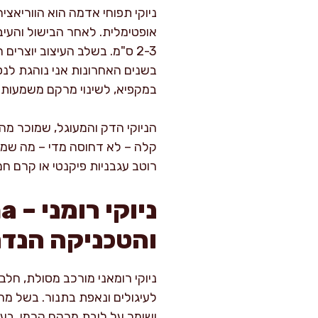
ניוקי תפוחי אדמה הוא הווריאצ
אופטימלית. לאחר הבישול והעיב
2-3 ס"מ. בשלב העיצוב יוצרי
בשנים האחרונות אני נוהגת לנס
במקפיא, לשינוי מרקם משמעותי.
הניוקי הדק והמעוגל, שמוכר מהמ
קלה – לא דחוסה מדי – מה שמא
רוטב עגבניות פיקנטי או קרם ח
והטכניקה הנד
ניוקי רומאני מורכב מסולת, חל
לעיגולים ונאפת בתנור. בשל מרקמ
ושומר על ליבת מרקם קרמי. בע