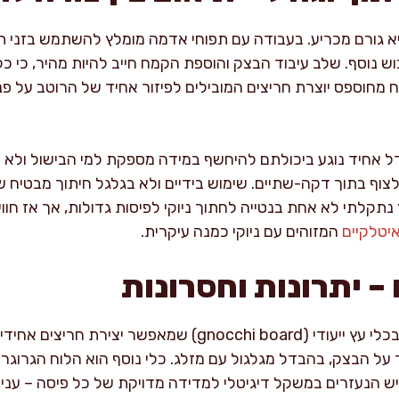
גורם מכריע. בעבודה עם תפוחי אדמה מומלץ להשתמש בזני תפוח
בוש נוסף. שלב עיבוד הבצק והוספת הקמח חייב להיות מהיר, כי 
מחוספס יוצרת חריצים המובילים לפיזור אחיד של הרוטב על פני 
ודל אחיד נוגע ביכולתם להיחשף במידה מספקת למי הבישול ולא
ולצוף בתוך דקה-שתיים. שימוש בידיים ולא בגלגל חיתוך מבטיח 
נתקלתי לא אחת בנטייה לחתוך ניוקי לפיסות גדולות, אך אז חוו
יטלקיים
המזוהים עם ניוקי כמנה עיקרית.
– יתרונות וחסרונות
במטבחים מקצועיים משתמשים בכלי עץ ייעודי (gnocchi board) שמ
על הבצק, בהבדל מגלגול עם מזלג. כלי נוסף הוא הלוח הגרוגרת
 יש הנעזרים במשקל דיגיטלי למדידה מדויקת של כל פיסה – עניי