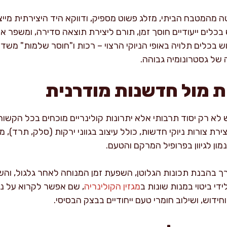
 מהמטבח הביתי, מזלג פשוט מספיק, ודווקא היד היצירתית מייצר
בכלים ייעודיים חוסך זמן, תורם ליצירת תוצאה סדירה, ומשפר
 בכלים תלויה באופי הניוקי הרצוי – רכות ו"חוסר שלמות" משדר
של גסטרונומיה גבוהה.
ת מול חדשנות מודרנית
 לא רק יסוד תרבותי אלא יתרונות קולינריים מוכחים בכל הקשור 
ת צורות ניוקי חדשות, כולל עיצוב בגווני ירקות (סלק, תרד), מי
ון לגיוון בפרופיל המרקם והטעם.
ערך בהבנת תכונות הגלוטן, השפעת זמן המנוחה לאחר גלגול, והש
די ביטוי במנות שונות ב
מגזין הקולינריה
, שם אפשר לקרוא על ניס
דוש, ושילוב חומרי טעם ייחודיים בבצק הבסיסי.