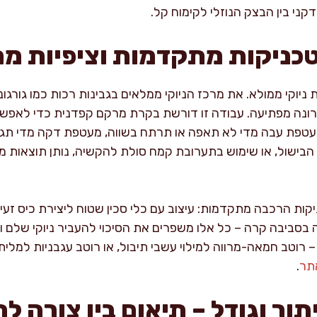
ני בין הבצק הנוזלי לקימוח קל.
 טכניקות מתקדמות וציפיות מ
יוקי ממולא. את מרכז הניוקי ממלאים בגבינות רכות כמו גורגונ
רונה מפתיעה. עבודה זו דורשת בקרת מרקם קפדנית כדי לאפשר
טפת עבה מדי לא תאפה או תרתח בשווה, מעטפת דקה מדי תגר
פני הבישול, או שימוש בתערובת קמח סולת להקשיה, נותן תוצאות 
יקות הרכבה מתקדמות: עיצוב עם כלי סכין שטוח ליצירת כיס זעי
ה בסביבה קרה – כל אלו משפרים את הסיכוי להעביר ניוקי שלם 
וטב חמאה-מרווה למילוי עשבי תיבול, או רוטב עגבניות למלית 
תר
.
תוך וגודל – תיאום בין צורה ל