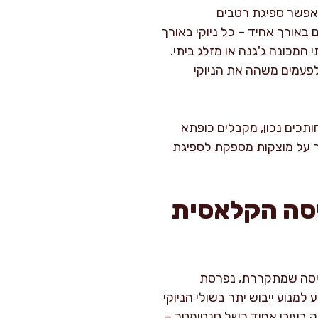
יאפשר ספיגת רטבים
באורך אחיד – כל ניוקי באורך
 המכונה ג'גנה או מזלג ביתי.
לפעמים משהה את הניוקי
חותכים נכון, מקבלים כופתא
ר על מוצקות מספקת לספיגת
Gnocchi alla Roma: התפיסה הקלאסית
 עיסה שמתקררת, נפרסת
 למנוע ייבוש יתר בשולי הניוקי
ק בעובי אחיד כשל סנטימטר –