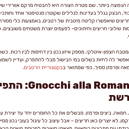
יה הנפוצה ביותר, שם מטרת הצורה היא להבטיח מרקם אוורירי ש
וד, הבצק נגלל בעדינות לגלילים שקוטרן סנטימטר אחד וחותכים 
ם חריצים שיאפשרו קליטה מיטבית של רטבים, באמצעות כלי מסורתי
ות שילובי חריצים וחיתוכים– לפעמים יוצרת משטחים משובצים, 
טבח הצפון-איטלקי, מספק איזון נכון בין דחיסות לבין רכות. כש
פשר לה לחיות בשלום במי הבישול מבלי להתפרק, ועדיין לשמו
מאה ופרמזן סמיך, כפי שמתואר ב
בקטגוריית הרטבים
.
ניוקי רומני – na
רשת
ב, חמאה, ביצים ופרמזן. מבשלים את כל החומרים יחד עד יצירת
ו, לא יוצרים כאן חריצים – אבל עיצוב כל עיגול בעובי נכון מסייע
בודתי עם מתכונים רומאיים, מצאתי חשיבות לפריסת משטח הבצ