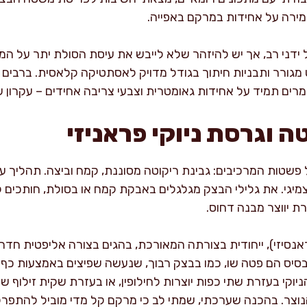
מירה על אחידות במרקם באפייה.
ל ידני רב, אך יש להיזהר שלא לייבש את עיסת הסולת יתר על ה
מגורר ותבניות חיתוך בגודל מדויק לאסתטיקה קלאסית. ברבים מ
רים תמיד על אחידות גאומטרית וצבעי צריבה אחידים – עקרון
טה וגרסת ניוקי פראניזי
 פשטות המרכיבים: גבינת ריקוטה מסוננת, קמח וביצה. תהליך עי
 צמיגי. את גלילי הבצק מגלגלים באבקת קמח או בסולת, חותכים 
ת יווצר מבנה דחוס.
פראנסיזי), ייחודית בצורתה המאורכת, בהגים בצורה אליפטית חדה
י הבסיס הם פטה שו, כמו בבצק רבוך, שנעשה שפיצים באמצעות כ
יוקי בעזרת שתי כפות יוצרות לחילופין, או בעזרת שקית זילוף ש
נוצר. בהכנה שערכתי, שמתי לב כי מרקם קל מדי מוביל להתפרק