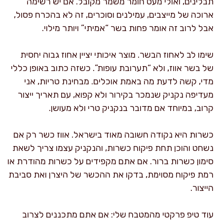
תבלינים, ואולי מעט חומר משמר מקובל. אם יש רשימה
ארוכה של מייצבים, עמילנים וסוכרים, זה לא בהכרח פסול,
אבל לרוב זה אומר פחות בשר “אמיתי” ויותר מילוי.
שימו לב לאחוז הבשר. מוצר איכותי יציין אחוז גבוה יחסית
של בשר אווז, ולא “תערובת עופות”. כשזה כתוב באופן כללי
מדי, קשה לדעת מה באמת אוכלים. מבחינת טריות, אני
מעדיפה נקניק שנמכר בקירור ולא קפוא, עם תאריך ייצור
קרוב, במיוחד אם מדובר בנקניק טרי ולא מעושן.
כשרות היא נקודה חשובה מאוד בישראל. אווז כשר רק אם
נשחט והוכן תחת פיקוח כשרות, והנקניק עצמו צריך לשאת
סימון כשרות ברור. אם אתם מקפידים על כשרות מהודרת או
רמת פיקוח מסוימת, בדקו את ההכשר של היצרן ואת סביבת
הייצור.
עוד טיפ פרקטי מהמטבח שלי: אם אתם מתכננים לצרוב