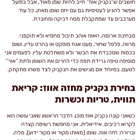
חושבים ש”נקניק אווז” חייב להיות שמן מאוד, אבל בפועל
אפשר להגיע לעסיסיות גם עם יחס שומן מאוזן, כל עוד
מערבבים עד שמתקבלת מסה דביקה ומחוברת.
מבחינת ארומה, האווז אוהב תיבול מחמיא ולא תוקפני.
מרווה, פלפל שחור, מעט אגוז מוסקט או בהרט עדין, ושום
בכמות שמכבדת את הבשר ולא משתלטת עליו. לפעמים אני
מוסיפה טיפה גרידת תפוז כדי להרים את השומן ולתת “אור”
לטעם, במיוחד אם מגישים את הנקניק לצד משהו מתקתק.
בחירת נקניק מחזה אווז: קריאת
תווית, טריות וכשרות
כשאני קונה נקניק אווז מוכן, הדבר הראשון שאני עושה הוא
לקרוא רכיבים. אידיאלית, אני מחפשת רשימה קצרה
וברורה: חזה אווז, שומן (מאותו מקור או מקור ידוע), מלח,