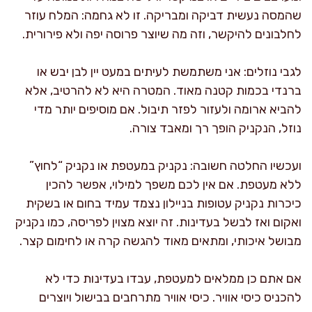
שהמסה נעשית דביקה ומבריקה. זו לא גחמה: המלח עוזר
לחלבונים להיקשר, וזה מה שיוצר פרוסה יפה ולא פירורית.
לגבי נוזלים: אני משתמשת לעיתים במעט יין לבן יבש או
ברנדי בכמות קטנה מאוד. המטרה היא לא להרטיב, אלא
להביא ארומה ולעזור לפזר תיבול. אם מוסיפים יותר מדי
נוזל, הנקניק הופך רך ומאבד צורה.
ועכשיו החלטה חשובה: נקניק במעטפת או נקניק “לחוץ”
ללא מעטפת. אם אין לכם משפך למילוי, אפשר להכין
כיכרות נקניק עטופות בניילון נצמד עמיד בחום או בשקית
ואקום ואז לבשל בעדינות. זה יוצא מצוין לפריסה, כמו נקניק
מבושל איכותי, ומתאים מאוד להגשה קרה או לחימום קצר.
אם אתם כן ממלאים למעטפת, עבדו בעדינות כדי לא
להכניס כיסי אוויר. כיסי אוויר מתרחבים בבישול ויוצרים