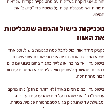
חורים. אני דוקרת בעדינות עם מחט נקייה נקודות שנראות
תפוחות, ואז מגלגלת קלות על משטח כדי “ליישב” את
המילוי.
טכניקות בישול והגשה שמבליטות
את האווז
נקניק מחזה אווז יכול לקבל כמה סגנונות בישול, וכל אחד
מוציא ממנו צד אחר. בבית, אני הכי אוהבת שתי שיטות:
בישול עדין ואז צריבה, או צלייה בתנור בחום בינוני עם סיום
במחבת. המשותף לשתיהן הוא שליטה: לא ממהרים עם חום
גבוה מההתחלה.
בישול עדין במים חמים מאוד (לא רותחים חזק) נותן מרקם
עסיסי ו”נקי”. אני שומרת על מים שמבעבעים בעדינות,
ומבשלת עד שהנקניק מגיע לטמפרטורה פנימית בטוחה.