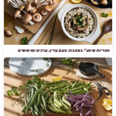
פטריות שימג'י במטבח: טעם עדין, ערכים ושימושים