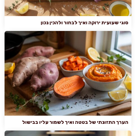
סוגי שעועית ירוקה ואיך לבחור ולהכין נכון
הערך התזונתי של בטטה ואיך לשמור עליו בבישול