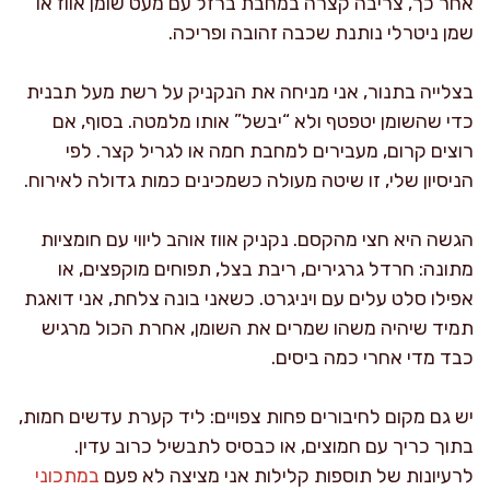
אחר כך, צריבה קצרה במחבת ברזל עם מעט שומן אווז או
שמן ניטרלי נותנת שכבה זהובה ופריכה.
בצלייה בתנור, אני מניחה את הנקניק על רשת מעל תבנית
כדי שהשומן יטפטף ולא “יבשל” אותו מלמטה. בסוף, אם
רוצים קרום, מעבירים למחבת חמה או לגריל קצר. לפי
הניסיון שלי, זו שיטה מעולה כשמכינים כמות גדולה לאירוח.
הגשה היא חצי מהקסם. נקניק אווז אוהב ליווי עם חומציות
מתונה: חרדל גרגירים, ריבת בצל, תפוחים מוקפצים, או
אפילו סלט עלים עם ויניגרט. כשאני בונה צלחת, אני דואגת
תמיד שיהיה משהו שמרים את השומן, אחרת הכול מרגיש
כבד מדי אחרי כמה ביסים.
יש גם מקום לחיבורים פחות צפויים: ליד קערת עדשים חמות,
בתוך כריך עם חמוצים, או כבסיס לתבשיל כרוב עדין.
לרעיונות של תוספות קלילות אני מציצה לא פעם
במתכוני