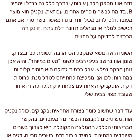
חזה אווז מספק חלבון איכותי, ובדרך כלל גם ברזל וויטמיני
B, בדומה לבשרים כהים אחרים. עם זאת, נקניק הוא מוצר
מעובד, ולכן לרוב מכיל יותר נתרן מאשר בשר טרי. אם אתם
רגישים למלח או מנהלים תזונה דלת נתרן, זו נקודה
מרכזית לבדיקה על התווית.
השומן הוא הנושא שמקבל הכי הרבה תשומת לב, ובצדק.
שומן אווז נחשב בעיני רבים לשומן “טעים במיוחד”, והוא אכן
נותן מרקם נפלא. אבל בכמות גדולה הוא מוסיף קלוריות
במהירות. לכן אני ממליצה להתייחס לגודל מנה: פרוסות
דקות או נקניקייה אחת עם צלחת ירקות גדולה זה איזון
שעובד מצוין בבית שלי.
עוד דבר שחשוב לומר בצורה אחראית: נקניקים, כולל נקניק
אווז, משתייכים לקבוצת הבשרים המעובדים. בהקשר
הבריאותי הכללי, ההמלצה המקובלת היא לצרוך בשרים
מעובדים במתינות ולהעדיף רוב הזמן בשרים טריים, דגים או