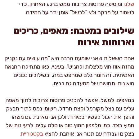
שלנו
ומוסיפה פרוסות צרובות ממש ברגע האחרון, כדי
לשמור על מרקם ולא “לבשל” אותן יתר על המידה.
שילובים במטבח: מאפים, כריכים
וארוחות אירוח
אחת השאלות שאני שומעת הרבה היא “מה עושים עם נקניק
מחזה אווז חוץ מלצלות ולהגיש”. בעיניי, כאן מתחילה ההנאה
האמיתית. זה חומר גלם שמחפש במה, ובשילובים נכונים
הוא נותן תחושה של מסעדה גם בבית.
במאפים, למשל, אפשר להכניס פרוסות צרובות לתוך מאפה
עלים עם בצל מקורמל וקצת חרדל. השומן נמס לתוך הבצק
והופך את הכול לעשיר במיוחד, ולכן אני מאזנת עם משהו
חמוץ בצד, כמו מלפפון חמוץ טוב או סלט עלים. לרעיונות של
בצקים ועבודה עם תנור אני אוהבת להציץ
בקטגוריית