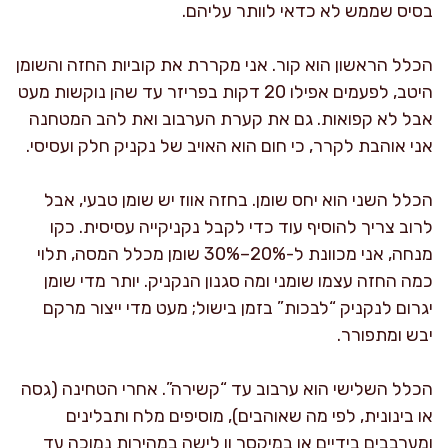
בסיס שממש לא כדאי לוותר עליהם.
הכלל הראשון הוא קור. אני מקררת את קוביות החזה והשומן
היטב, לפעמים אפילו 20 דקות בפריזר עד שהן נוקשות מעט
אבל לא קפואות. גם את קערת הערבוב ואת להב המטחנה
אני אוהבת לקרר, כי חום הוא האויב של נקניק חלק ועסיסי.
הכלל השני הוא יחס שומן. בחזה אווז יש שומן טבעי, אבל
לרוב צריך להוסיף עוד כדי לקבל נקניקייה עסיסית. כקו
מנחה, אני מכוונת ל-20%–30% שומן מכלל המסה, תלוי
כמה החזה עצמו שומני ומה סגנון הנקניק. יותר מדי שומן
יגרום לנקניק “לבכות” בזמן בישול; מעט מדי ייצור מרקם
יבש ומתפורר.
הכלל השלישי הוא ערבוב עד “קשירה”. אחרי הטחינה (גסה
או בינונית, לפי מה שאוהבים), מוסיפים מלח ותבלינים
ומערבבים בידיים או במיקסר וו לישה במהירות נמוכה עד