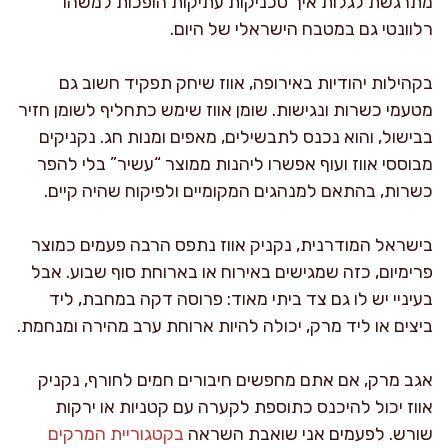
מתרגשת לגלות איך טכניקות עתיקות הופכות למשהו
רלוונטי גם במטבח הישראלי של היום.
בקהילות יהודיות באירופה, אווז שיחק תפקיד חשוב גם
מטעמי כשרות ונגישות. שומן אווז שימש כתחליף לשומן חזיר
בבישול, והוא נכנס לתבשילים, מאפים ומנות חג. נקניקים
מבוססי אווז ועוף אפשרו ליהנות ממוצר “עשיר” בלי להפר
כשרות, בהתאם למנהגים המקומיים ולפיקוח שהיה קיים.
בישראל המודרנית, נקניק אווז נתפס הרבה פעמים כמוצר
פרימיום, כזה שמגישים באירוח או בארוחת סוף שבוע. אבל
בעיניי יש לו גם צד ביתי מאוד: פרוסה דקה במחבת, ליד
ביצים או ליד מרק, יכולה להיות ארוחת ערב מהירה ומנחמת.
אגב מרק, אם אתם מחפשים חיבורים חמים לחורף, נקניק
אווז יכול להיכנס כתוספת לקערה עם קטניות או ירקות
שורש. לפעמים אני שואבת השראה
בקטגוריית המרקים