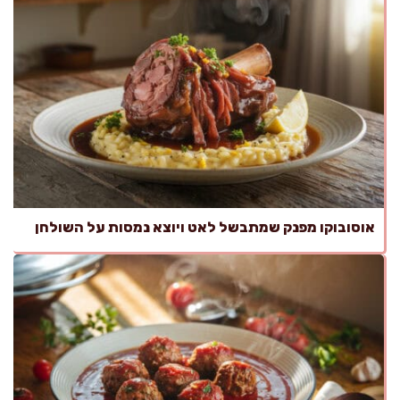
אוסובוקו מפנק שמתבשל לאט ויוצא נמסות על השולחן