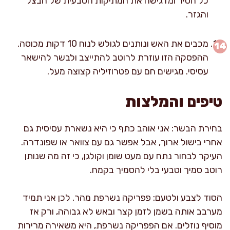
כל הסיר ומדגישה את המתיקות הטבעית של הבצל
והגזר.
מכבים את האש ונותנים לגולש לנוח 10 דקות מכוסה.
ההפסקה הזו עוזרת לרוטב להתייצב ולבשר להישאר
עסיסי. מגישים חם עם פטרוזיליה קצוצה מעל.
טיפים והמלצות
בחירת הבשר: אני אוהב כתף כי היא נשארת עסיסית גם
אחרי בישול ארוך, אבל אפשר גם עם צוואר או שפונדרה.
העיקר לבחור נתח עם מעט שומן וקולגן, כי זה מה שנותן
רוטב סמיך וטבעי בלי להסמיך בקמח.
הסוד לצבע ולטעם: פפריקה נשרפת מהר. לכן אני תמיד
מערבב אותה בשמן לזמן קצר ובאש לא גבוהה, ורק אז
מוסיף נוזלים. אם הפפריקה נשרפת, היא משאירה מרירות