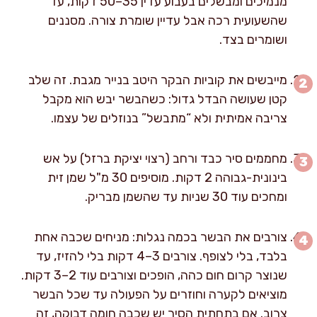
מנמיכים ומבשלים בעבוע עדין 35–50 דקות, עד
שהשעועית רכה אבל עדיין שומרת צורה. מסננים
ושומרים בצד.
מייבשים את קוביות הבקר היטב בנייר מגבת. זה שלב
קטן שעושה הבדל גדול: כשהבשר יבש הוא מקבל
צריבה אמיתית ולא “מתבשל” בנוזלים של עצמו.
מחממים סיר כבד ורחב (רצוי יציקת ברזל) על אש
בינונית-גבוהה 2 דקות. מוסיפים 30 מ"ל שמן זית
ומחכים עוד 30 שניות עד שהשמן מבריק.
צורבים את הבשר בכמה נגלות: מניחים שכבה אחת
בלבד, בלי לצופף. צורבים 3–4 דקות בלי להזיז, עד
שנוצר קרום חום כהה, הופכים וצורבים עוד 2–3 דקות.
מוציאים לקערה וחוזרים על הפעולה עד שכל הבשר
צרוב. אם בתחתית הסיר יש שכבה חומה דבוקה, זה