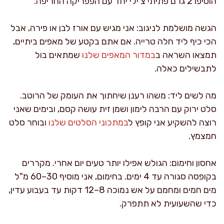
הוסיפו 2 גרם פתיתי צ’ילי יחד עם הפפריקה החריפה.
הגשה מושלמת לניגוב: אני מגיש עם אורז לבן או פירה, אבל
הכי כיף ליד חלה טרייה. אם אתם בקטע של מאפים ביתיים,
תמצאו השראה ב
במדור המאפים שלנו
שמתאים בול
לתבשילים כאלה.
מה לשים ליד: משהו רענן שיחתוך את העומק של הרוטב.
סלט ירוק עם הרבה לימון ושמן זית עושה קסם, ובימים שאני
רוצה להשקיע אני קופץ ל
במתכוני הסלטים שלנו
ובוחר סלט
חמצמץ.
אחסון וחימום: הגולש אפילו יותר טעים יום אחרי. מקררים
בקופסה סגורה עד 4 ימים. בחימום, אני מוסיף 30–60 מ"ל
מים חמים ומחמם על אש נמוכה 8–12 דקות עד בעבוע עדין,
כדי שהשעועית לא תתפרק.