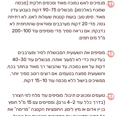
מנמיכים לאש נמוכה מאוד ומכסים חלקית (מכסה
שמונח באלכסון). מבשלים 75–90 דקות בעבוע עדין
מאוד. סימן טוב: בועות קטנות שעולות לאט, לא רתיחה
גסה. מדי 20 דקות מערבבים ומוודאים שהתחתית לא
נדבקת; אם נראה סמיך מדי מוסיפים עוד 100–200
מ"ל מים חמים.
מוסיפים את השעועית המבושלת לסיר ומערבבים
בעדינות כדי לא למעוך אותה. מבשלים עוד 30–40
דקות על אש נמוכה, עד שהבשר רך מאוד ונחתך בכף,
והשעועית ספוגה בטעמים. אם רוצים רוטב סמיך יותר,
ממשיכים בישול ללא מכסה עוד 10–15 דקות.
טועמים ומכוונים תיבול: מוסיפים עוד מלח לפי הצורך
(בדרך כלל עוד 2–4 גרם), ומסיימים עם 15 מ"ל חומץ
בן יין אדום או מיץ לימון. החומציות הקטנה “מרימה” את