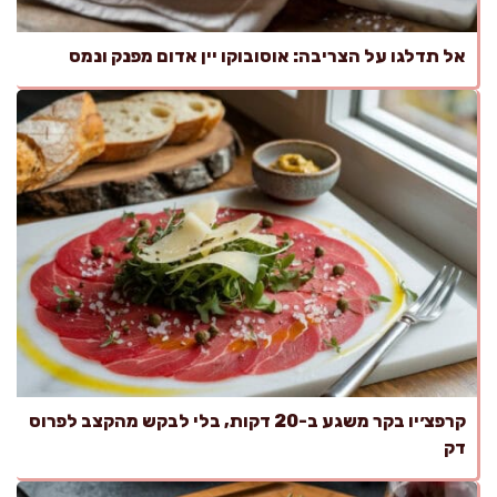
אל תדלגו על הצריבה: אוסובוקו יין אדום מפנק ונמס
קרפצ׳יו בקר משגע ב-20 דקות, בלי לבקש מהקצב לפרוס
דק