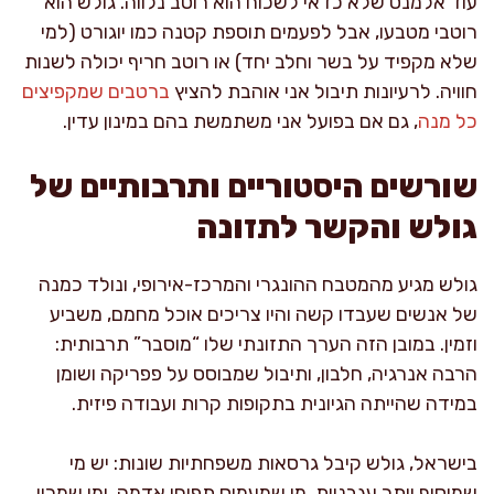
עוד אלמנט שלא כדאי לשכוח הוא רוטב נלווה. גולש הוא
רוטבי מטבעו, אבל לפעמים תוספת קטנה כמו יוגורט (למי
שלא מקפיד על בשר וחלב יחד) או רוטב חריף יכולה לשנות
חוויה. לרעיונות תיבול אני אוהבת להציץ
ברטבים שמקפיצים
כל מנה
, גם אם בפועל אני משתמשת בהם במינון עדין.
שורשים היסטוריים ותרבותיים של
גולש והקשר לתזונה
גולש מגיע מהמטבח ההונגרי והמרכז-אירופי, ונולד כמנה
של אנשים שעבדו קשה והיו צריכים אוכל מחמם, משביע
וזמין. במובן הזה הערך התזונתי שלו “מוסבר” תרבותית:
הרבה אנרגיה, חלבון, ותיבול שמבוסס על פפריקה ושומן
במידה שהייתה הגיונית בתקופות קרות ועבודה פיזית.
בישראל, גולש קיבל גרסאות משפחתיות שונות: יש מי
שמוסיף יותר עגבניות, מי שמעמיס תפוחי אדמה, ומי שמכין