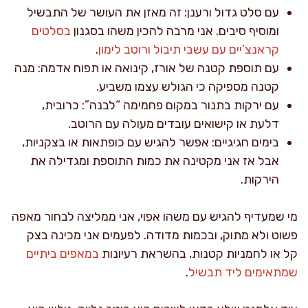
עם סלט גדול ורענן: זה מאזן את העושר של התבשיל
ומוסיף סיבים. אני מרבה להכין משהו בסגנון
בסלטים
קראנצ’יים עם עשבי תיבול ורוטב לימון
.
עם תוספת קטנה של אורז, קינואה או תפוח אדמה: מנה
קטנה מספיקה כי הגולש עצמו משביע.
עם ירקות בתנור במקום פחמימה “לבנה”: כרובית,
דלעת או קישואים עובדים מעולה עם הרוטב.
בימים חגיגיים: אפשר להגיש עם כופתאות או בצקניות,
אבל אז אני מקטינה את כמות התוספת ומגדילה את
הירקות.
מי שמעדיף להגיש עם משהו אפוי, אני ממליצה לבחור מאפה
פשוט ולא מתוק, ובכמות מדודה. לפעמים אני מכינה בצק
קל או לחמניות קטנות, בהשראת רעיונות
במאפים ביתיים
שמתאימים ליד תבשיל
.