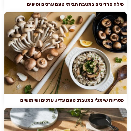
פילה סרדינים במטבח הביתי טעם ערכים וטיפים
פטריות שימג'י במטבח: טעם עדין, ערכים ושימושים