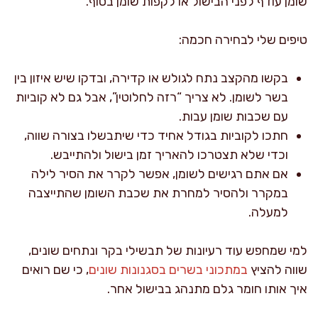
שומן עודף לפני הבישול או לקפות שומן בסוף.
טיפים שלי לבחירה חכמה:
בקשו מהקצב נתח לגולש או קדירה, ובדקו שיש איזון בין
בשר לשומן. לא צריך “רזה לחלוטין”, אבל גם לא קוביות
עם שכבות שומן עבות.
חתכו לקוביות בגודל אחיד כדי שיתבשלו בצורה שווה,
וכדי שלא תצטרכו להאריך זמן בישול ולהתייבש.
אם אתם רגישים לשומן, אפשר לקרר את הסיר לילה
במקרר ולהסיר למחרת את שכבת השומן שהתייצבה
למעלה.
למי שמחפש עוד רעיונות של תבשילי בקר ונתחים שונים,
שווה להציץ
במתכוני בשרים בסגנונות שונים
, כי שם רואים
איך אותו חומר גלם מתנהג בבישול אחר.