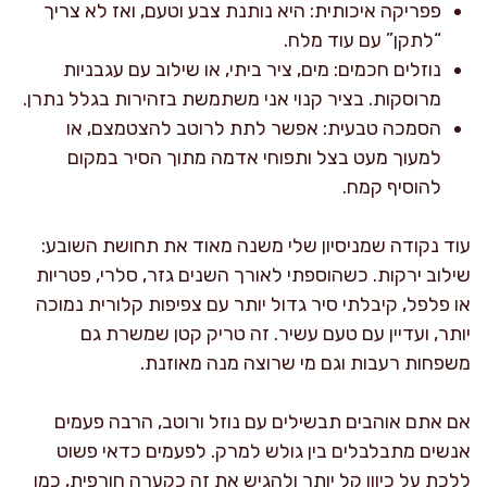
פפריקה איכותית: היא נותנת צבע וטעם, ואז לא צריך
“לתקן” עם עוד מלח.
נוזלים חכמים: מים, ציר ביתי, או שילוב עם עגבניות
מרוסקות. בציר קנוי אני משתמשת בזהירות בגלל נתרן.
הסמכה טבעית: אפשר לתת לרוטב להצטמצם, או
למעוך מעט בצל ותפוחי אדמה מתוך הסיר במקום
להוסיף קמח.
עוד נקודה שמניסיון שלי משנה מאוד את תחושת השובע:
שילוב ירקות. כשהוספתי לאורך השנים גזר, סלרי, פטריות
או פלפל, קיבלתי סיר גדול יותר עם צפיפות קלורית נמוכה
יותר, ועדיין עם טעם עשיר. זה טריק קטן שמשרת גם
משפחות רעבות וגם מי שרוצה מנה מאוזנת.
אם אתם אוהבים תבשילים עם נוזל ורוטב, הרבה פעמים
אנשים מתבלבלים בין גולש למרק. לפעמים כדאי פשוט
ללכת על כיוון קל יותר ולהגיש את זה כקערה חורפית, כמו