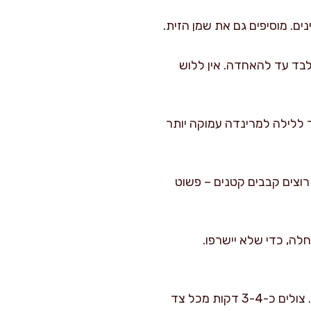
ם. מוסיפים גם את שמן הזית.
במים קרים מראש), לשים בעדינות את התערובת כ-1-2 דקות בלבד עד להאחדה. אין ללוש
דקות לפחות. אפשר גם לשמור ללילה למרינדה עמוקה יותר
-8 סנטימטרים ובעובי של כ-2 סנטימטרים. אם רוצים קבבים קטנים – פשוט
משרים אותם במים ל-20 דקות לפני ההשחלה, כדי שלא יישרפו.
אפשרות גריל: מחממים גריל פחמים או גריל גז לחום גבוה ומברישים היטב את הקבבים בשמן. צולים כ-3-4 דקות מכל צד