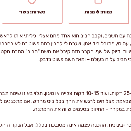
כמות: 6 מנות
כשרות: בשרי
 עם השנים, וקבב חביב הוא אחד מהם אצלי. גיליתי אותו לראשו
סיסי, מתובל ביד אמן, שגרם לי להבין כמה פשוט זה לא בהכרח 
שיות ודיוק של שף. הקבב הזה קיבל את השם "חביב" מהבת הקט
חביב עליה בעולם – ומאז השם פשוט נדבק.
ההכנה של קבב חביב אורכת כ-25 דקות, ועוד 10-15 דקות צלייה או טיגון
 שבאמת מצליחים לרגש את החך בכל ביס מחדש. אם מתכננים לצל
 במקרר – החיזוק בטעמים שווה את ההמתנה.
ה-בינונית. ההכנה עצמה אינה מסובכת בכלל, אבל הנקודה הקר