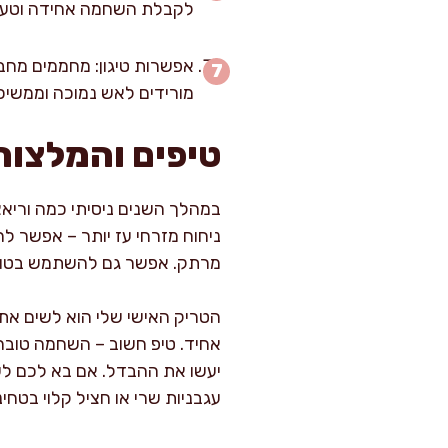
לקבלת השחמה אחידה וטעמים
מורידים לאש נמוכה וממשיכים לבשל כ-5 דקות נוספות, עד שה
טיפים והמלצות
במהלך השנים ניסיתי כמה וריאצ
ניחוח מזרחי עז יותר – אפשר לה
מרתק. אפשר גם להשתמש בטופו
הטריק האישי שלי הוא לשים א
אחיד. טיפ חשוב – השחמה טובה 
יעשו את ההבדל. אם בא לכם לש
עגבניות שרי או חציל קלוי בטחינ