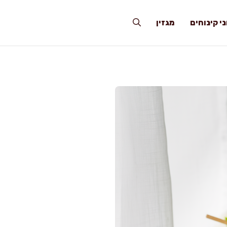
י קינוחים
מגזין