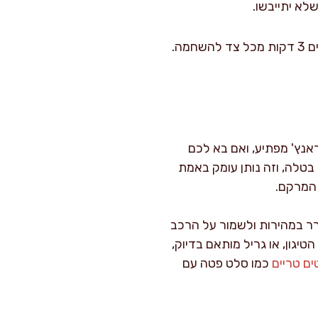
לא יתייבשו.
אפשרות טיגון: מחממים מחבת עם 2 כפות שמן קנולה על חום בינוני-גבוה. מטגנים את הקבבים 3 דקות מכל צד להשחמה.
אנץ' מפתיע, ואם בא לכם
 בטלה, וזה נותן עומק באמת
 המרקם.
ר במהירות ולשמור על הרכב
גון, או גריל מותאם בדיוק,
ם טריים
כמו סלט פטה עם