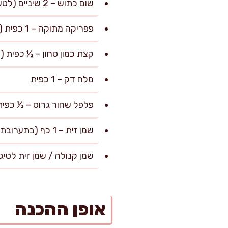
שום כתוש – 2 שיניים (לטעם חד אך מרוכך בבישול)
פפריקה מתוקה – 1 כפית (להשחמה וטעם מעוגל)
קצת כמון טחון – ½ כפית (
מלח דק – 1 כפית
פלפל שחור גרוס – ½ כפית
שמן זית – 1 כף (בתערובת, לתוספת עסיסיות ומרקם נעים)
שמן קנולה / שמן זית לטיג
אופן ההכנה