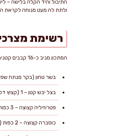
התיבול והיד הקלה בלישה – לי
ולתת לה מעט מנוחה לקראת הצ
רשימת מצרכי
המתכון מניב כ-16 קבבים קטנים או 8 קבבים בגודל בינוני, שהם כ-4-6 מנות תלוי בגודל ההגשה והליווי.
בשר טחון (בקר מנתח שפונדרה או צלעות, עם 20% 
בצל יבש קטן – 1 (קצוץ דק מאוד או מגורר לסיבים, ליצירת עסיסיות)
פטרוזיליה קצוצה – 3 כפות (לתוספת רעננות ואיזון טעמים)
כוסברה קצוצה – 2 כפות (אופציונלית אך ממליץ, מוסיפה ניחוח ארומטי)