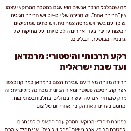
מה שמבלבל הרבה אנשים הוא שגם במטבח המרוקאי עצמו
אין “חרירה אחת”. יש חרירה של יום-יום ויש חרירה חגיגית,
יש כזו עם בשר ויש גרסה צמחונית, ויש בתים שמדגישים
חמיצות עדינה בעוד אחרים הולכים יותר על מתיקות של
עגבנייה מבושלת ותבלינים.
רקע תרבותי והיסטורי: מרמדאן
ועד שבת ישראלית
חרירה מזוהה מאוד עם שבירת הצום ברמדאן במרוקו ובצפון
אפריקה. הסיבה פשוטה ומאוד הגיונית מבחינה קולינרית: זה
מרק שמחזיר אנרגיה, עשיר בנוזלים, בחלבון ובפחמימות,
ומחמם בעדינות את הקיבה אחרי יום של צום.
במטבח היהודי-מרוקאי המרק עבר התאמות למנהגים
ולמטבח הביתי, אבל נשאר “מרק של בית”. אני תמיד אומרת