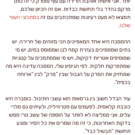
יותר. אני אישית אוהבת חרירה עם עוף מפורק כי זה נותן
מרקם נהדר בלי תחושת כבדות. אם זה הכיוון שלכם,
תמצאו לא מעט רעיונות שמתכתבים עם זה
במתכוני העוף
שלנו
.
ההסמכה היא אחד המאפיינים הכי מזוהים של חרירה. יש
בתים שמסמיכים בעזרת קמח לבן שממוסס במים, יש מי
שמוסיפים אטריות דקיקות, ויש מי שמסתמכים על קטניות
שמתפרקות חלקית. לפי הניסיון שלי, הסמכה עדינה היא מה
שמחזיק את המרק על הגבול שבין “מרק” לבין “ארוחה
בכפית”.
עוד הבדל חשוב בין גרסאות הוא עשבי התיבול. כוסברה היא
כוכבת קלאסית, לפעמים עם פטרוזיליה, ולעיתים גם סלרי
עלים. אני ממליצה לא לוותר על הוספה של עשב טרי ממש
בדקות האחרונות, כי זה מה שמרים את כל הסיר ומונע
תחושת “תבשיל כבד”.