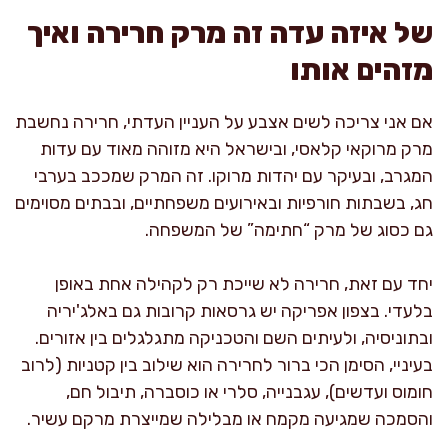
של איזה עדה זה מרק חרירה ואיך
מזהים אותו
אם אני צריכה לשים אצבע על העניין העדתי, חרירה נחשבת
מרק מרוקאי קלאסי, ובישראל היא מזוהה מאוד עם עדות
המגרב, ובעיקר עם יהדות מרוקו. זה המרק שמככב בערבי
חג, בשבתות חורפיות ובאירועים משפחתיים, ובבתים מסוימים
גם כסוג של מרק “חתימה” של המשפחה.
יחד עם זאת, חרירה לא שייכת רק לקהילה אחת באופן
בלעדי. בצפון אפריקה יש גרסאות קרובות גם באלג'יריה
ובתוניסיה, ולעיתים השם והטכניקה מתגלגלים בין אזורים.
בעיניי, הסימן הכי ברור לחרירה הוא שילוב בין קטניות (לרוב
חומוס ועדשים), עגבנייה, סלרי או כוסברה, תיבול חם,
והסמכה שמגיעה מקמח או מבלילה שמייצרת מרקם עשיר.