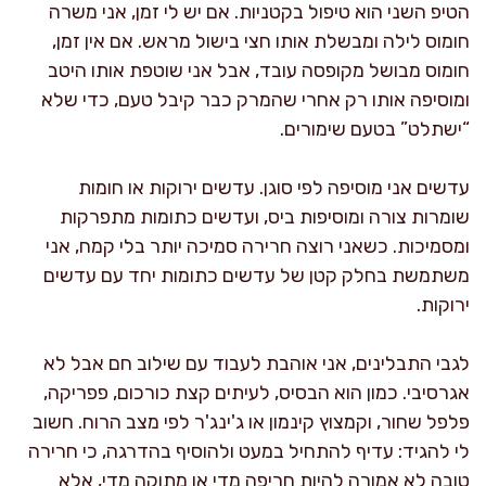
הטיפ השני הוא טיפול בקטניות. אם יש לי זמן, אני משרה
חומוס לילה ומבשלת אותו חצי בישול מראש. אם אין זמן,
חומוס מבושל מקופסה עובד, אבל אני שוטפת אותו היטב
ומוסיפה אותו רק אחרי שהמרק כבר קיבל טעם, כדי שלא
“ישתלט” בטעם שימורים.
עדשים אני מוסיפה לפי סוגן. עדשים ירוקות או חומות
שומרות צורה ומוסיפות ביס, ועדשים כתומות מתפרקות
ומסמיכות. כשאני רוצה חרירה סמיכה יותר בלי קמח, אני
משתמשת בחלק קטן של עדשים כתומות יחד עם עדשים
ירוקות.
לגבי התבלינים, אני אוהבת לעבוד עם שילוב חם אבל לא
אגרסיבי. כמון הוא הבסיס, לעיתים קצת כורכום, פפריקה,
פלפל שחור, וקמצוץ קינמון או ג'ינג'ר לפי מצב הרוח. חשוב
לי להגיד: עדיף להתחיל במעט ולהוסיף בהדרגה, כי חרירה
טובה לא אמורה להיות חריפה מדי או מתוקה מדי, אלא