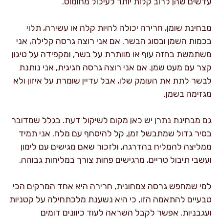
עדשים שהן לרוב קלות יותר לעיכול מחומוס.
מבחינת שומן, חרירה יכולה להיות קלה או עשירה, תלוי
בכמות השמן ובסוג הבשר. אם אני רוצה גרסה קלילה, אני
משתמשת בחזה עוף או מוותרת על בשר, ומקפידה על טיגון
קצר עם מעט שמן. אם אני רוצה גרסה חגיגית, אני נותנת
לבשר לתת את העומק שלו, אבל עדיין שומרת על איזון ולא
מגזימה בשמן.
גם מבחינת נתרן יש כאן מקום לשיקול דעת. בגלל שמדובר
בסיר גדול שמתבשל זמן, קל להיסחף עם מלח. אני תמיד
ממליצה להמליח בהדרגה, ולזכור שאם מגישים עם לימון
ועשבי תיבול טריים, מרגישים פחות צורך במליחות גבוהה.
למי שמחפש גרסה צמחונית, חרירה היא אחד המרקים הכי
טבעיים להתאמה הזו, כי היא נשענת מלכתחילה על קטניות
ועגבניות. אפשר לקבל השראה לעוד כיוונים דומים