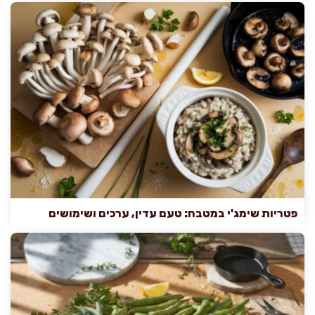
פטריות שימג'י במטבח: טעם עדין, ערכים ושימושים