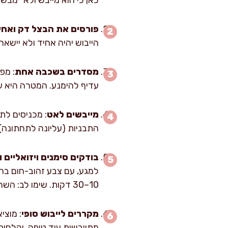
פורסים את הבצל דק ואחי
הייבוש יהיה אחיד ולא יישאר
מסדרים בשכבה אחת
: מפ
עדיף להימנע. המטרה היא שז
מייבשים לאט
התבניות (עליונה לתחתונה) 
בודקים סימנים ויזואליים 
למגע, עם צבע זהוב-חום בהיר
10–30 דקות. שימו לב: השחמה כהה מדי תיתן מרירות.
מקררים לייבוש סופי
מתייבשות עוד טיפה, והלחו