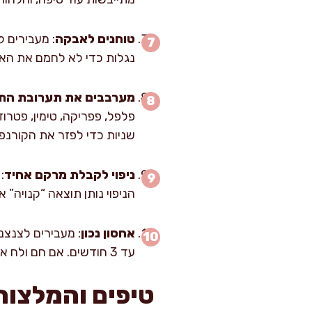
טוחנים לאבקה
: מעבירים 
נגלות כדי לא לחמם את האב
מערבבים את תערובת התי
שניות כדי לפזר את הקורנפל
ניפוי לקבלת מרקם אחיד
:
הניפוי נותן תוצאה “קנויה” 
אחסון נכון
: מעבירים לצנצנ
עד 3 חודשים. אם חם ולח אצלכם בבית, עדיף להחזיק במקרר עד 4 חודשים ולוודא שהכפית שמכניסים תמיד יבשה.
טיפים והמלצות