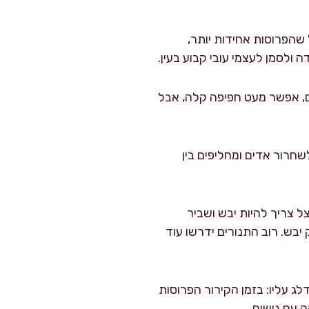
ת/חצאי טבעות בעובי 2–3 מ"מ. ככל שהפרוסות אחידות יותר,
 ולסמן לעצמי עובי קבוע בעין.
ם, אפשר מעט חפיפה קלה, אבל
דקות. אחרי 30 דקות פותחים את הדלת ל-10 שניות לשחרור אדים ומחליפים בין
ם לבדוק כל 10–15 דקות. הבצל צריך להיות יבש ושביר
 יבש. רוב התנורים ידרשו עוד
ות. זה שלב שאני לא מדלג עליו: בזמן הקירור הפרוסות
 עם גושים.