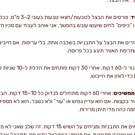
ד
: פורסים את הבצל לטבעו
ו “כיסים” לחים שיעשו עובש בהמשך. אני אוהב לעבוד עם סכין חדה
זרים את הבצל על התבניות בשכבה אחת, בלי ערימות. אם חייבי
רימת האוויר תיגע בכל פרוסה.
: מכניסים לתנור ל-60 
כדי לאזן את הייבוש.
וממשיכים
: אחרי 60 דקות מתחילי
 בקצוות. אם הוא עדיין גמיש או “עור” ולא נשבר, הוא לא מספיק
: מוציאים את התבניות ומניחים על השיש 15 דק
ת שנשארה מתאזנת. אם תטחנו כשהבצל עדיין חם, תתקבל אבקה