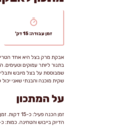
זמן עבודה: 15 דק'
אבקת מרק בצל היא אחד הטריקים
בתנור ליותר עמוקים וטעימים. 
שמבוססת על בצל מיובש ותבלינ
שקית מוכנה והבנתי שאני יכול ל
על המתכון
הדיוק בייבוש והטחינה. כמות: כ-180–220 גרם אבקה, שמספיקה לכ-25–35 שימושים (תלוי בכמות ששמים בכל מנה)