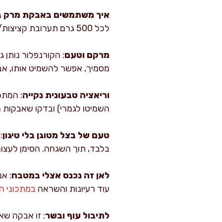
איך משתמשים באבקת מרק ב
לכל 500 גרם תערובת קציצות/המבורגר. תמיד טועמים ומתקנים, כי המלח משתנה לפי הטעם האישי.
מרקם וטעם
: הקורנפלור נותן 
מסמיך, אפשר להשמיט אותו, אבל
וריאציה טבעונית נקייה
: המתכ
השמיטו לגמרי) ובדקו שאבקות ה
טעם של בצל מטוגן בלי טיגון
בלבד, תוך השגחה. הסימן לעצור
לאן זה נכנס אצלי במטבח
: א
עוד רעיונות והשראה
במתכוני ה
לתיבול עוף ובשר
: זו אבקה שא