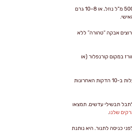
: אני עובד עם מינון בסיסי של 6–8 גרם (כפית גדושה) לכל 500 מ"ל נוזל, או 8–10 גרם
 רוצים אבקה “טהורה” ללא
ורז במקום קורנפלור (או
: אם רוצים ניחוח עמוק יותר, אפשר להעלות את התנור ל-120 מעלות ב-10 הדקות האחרונות
 לתבל תבשילי עדשים. תמצאו
רקים שלנו
.
פני כניסה לתנור. היא נותנת