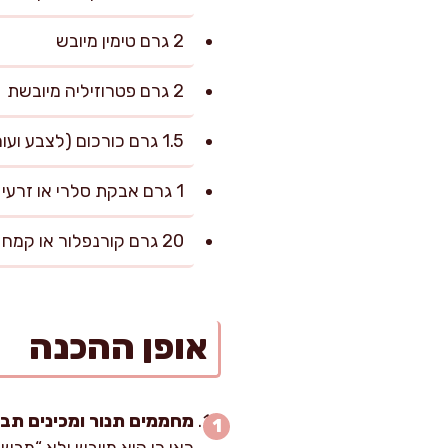
2 גרם טימין מיובש
2 גרם פטרוזיליה מיובשת
1.5 גרם כורכום (לצבע ועומק)
1 גרם אבקת סלרי או זרעי סלרי טחונים (אופציונלי)
20 גרם קורנפלור או קמח אורז (להסמכה קלה ולמניעת גושים)
אופן ההכנה
מחממים תנור ומכינים תבנ
כאן כי הוא מייבש ולא “מבש