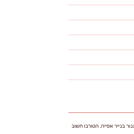
מעלות על טורבו. מרפדים 2 תבניות תנור בנייר אפייה. הטורבו חשוב