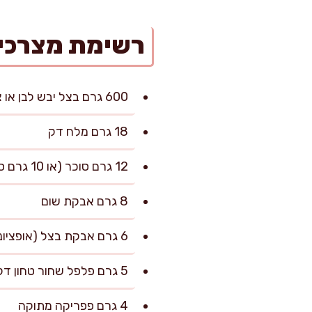
רשימת מצרכי
600 גרם בצל יבש לבן או צהוב (כ-4–5 יחידות בינוניות), קלוף
18 גרם מלח דק
12 גרם סוכר (או 10 גרם סוכר חום לטעם קרמלי)
8 גרם אבקת שום
6 גרם אבקת בצל (אופציונלי, לחיזוק טעם אם רוצים)
5 גרם פלפל שחור טחון דק
4 גרם פפריקה מתוקה