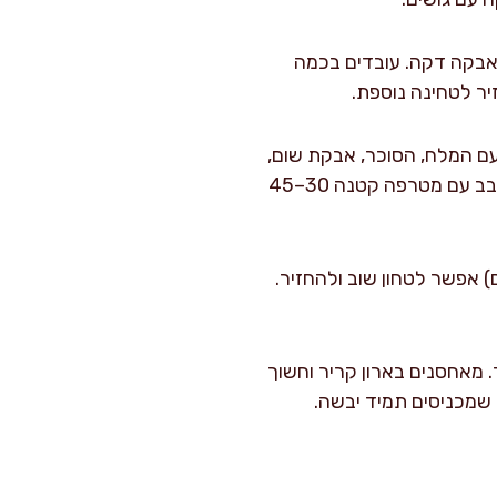
 אבקה דקה. עובדים בכמה
ר לטחינה נוספת.
ם המלח, הסוכר, אבקת שום,
פלפל, פפריקה, טימין, פטרוזיליה, כורכום, אבקת סלרי (אם משתמשים) והקורנפלור. אני מערבב עם מטרפה קטנה 30–45
 אפשר לטחון שוב ולהחזיר.
. מאחסנים בארון קריר וחשוך