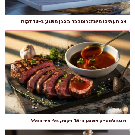
אל תעמיסו מיונז: רוטב כרוב לבן משגע ב-10 דקות
רוטב לסטייק משגע ב-15 דקות, בלי ציר בכלל