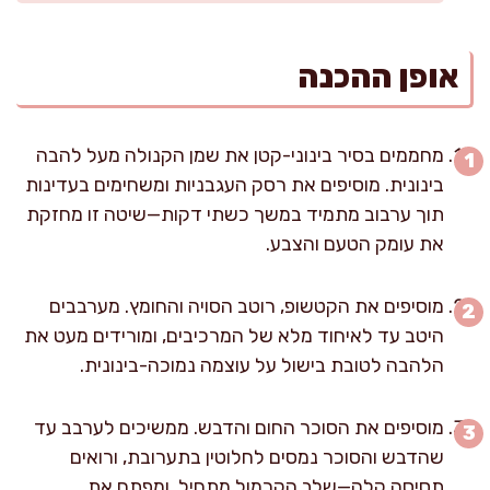
אופן ההכנה
מחממים בסיר בינוני-קטן את שמן הקנולה מעל להבה
בינונית. מוסיפים את רסק העגבניות ומשחימים בעדינות
תוך ערבוב מתמיד במשך כשתי דקות—שיטה זו מחזקת
את עומק הטעם והצבע.
מוסיפים את הקטשופ, רוטב הסויה והחומץ. מערבבים
היטב עד לאיחוד מלא של המרכיבים, ומורידים מעט את
הלהבה לטובת בישול על עוצמה נמוכה-בינונית.
מוסיפים את הסוכר החום והדבש. ממשיכים לערבב עד
שהדבש והסוכר נמסים לחלוטין בתערובת, ורואים
תסיסה קלה—שלב הקרמול מתחיל, ומפתח את