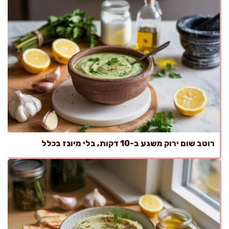
רוטב שום ירוק משגע ב-10 דקות, בלי מיונז בכלל