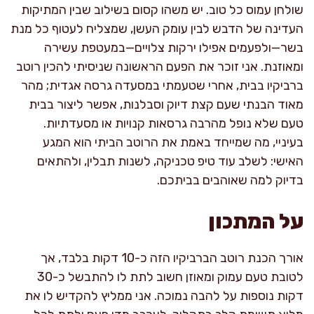
שולחן עמוס כל טוב. יש משהו קסום בשילוב שבין המתיקות
העדינה של הדבש לבין עומק העשן, שמצליח לעטוף כל מנת
בשר—ולפעמים אפילו ירקות צלויים—במעטפת עשירה
ומאוזנת. אני זוכר את הפעם הראשונה שניסיתי להכין רוטב
ברביקיו בבית, אחרי שטעמתי במסעדה גרסה אגדית; מהר
מאוד הבנתי שעם קצת דיוק וסבלנות, אפשר ליצור בבית
טעם שלא נופל מהרבה גרסאות קנויות או מסעדתיות.
בעיניי, מה שמייחד באמת את הרוטב הביתי הוא המגע
האישי: לשלב עוד טיפ טכניקה, לשנות תבלין, ולהתאים
בדיוק למה שאוהבים בביתכם.
על המתכון
אורך הכנת רוטב הברביקיו הזה כ-10 דקות בלבד, אך
לטובת טעם עמוק ומאוזן חשוב לתת לו להתבשל כ-30
דקות נוספות על להבה נמוכה. אני ממליץ להקדיש לו את