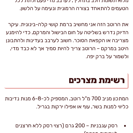
מלוא תשומת הלב בתהליך, לערבב מדי פעם ולתת לכל
הטעמים להתאחד בצורה הרמונית ונעימה על הלשון.
את הרוטב הזה אני מחשיב ברמת קושי קלה-בינונית. עיקר
הדיוק נדרש בשליטה על חום הבישול והמרקם, כדי להימנע
מצריבה או הקפאת הסוכר. חשוב לערבב בעדינות ולהתבונן
היטב במרקם – הרוטב צריך להיות סמיך אך לא כבד מדי,
ולשמור על ברק יפה.
רשימת מצרכים
המתכון מניב 700 מ"ל רוטב, המספיק לכ-6-8 מנות נדיבות
כליווי למנות בשר, עוף או אפילו ירקות בגריל.
רסק עגבניות – 200 גרם (רצוי רסק ללא חרצנים