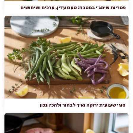
פטריות שימג'י במטבח: טעם עדין, ערכים ושימושים
סוגי שעועית ירוקה ואיך לבחור ולהכין נכון