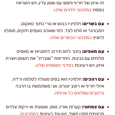
זה איזון של חריף וחמוץ עם שומן עדין, ויש השראה
נוספת
במתכוני הדגים שלנו
.
עם בשרים:
חלפיניו כבוש או טרי בתוך טאקוס,
המבורגר או סלט לצד. למי שאוהב טעמים חזקים, מומלץ
להציץ
במתכוני הבשרים שלנו
.
עם מאפים:
בתוך לחם תירס, לחמניות או מאפים
מלוחים עם גבינות. החריפות “שוברת” את השומן ויוצרת
איזון, ויש רעיונות
במדור המאפים שלנו
.
עם רטבים:
חלפיניו הוא בסיס מעולה לסלסה ורדה,
איולי חריף או רוטב יוגורט. אני משתמשת בו הרבה
ברטבים שמלווים כל ארוחה
.
עם צמחוני:
קערות אורז, טופו, שעועית או ירקות צלויים
מרוויחים ממנו מאוד, ויש עוד רעיונות
במתכונים