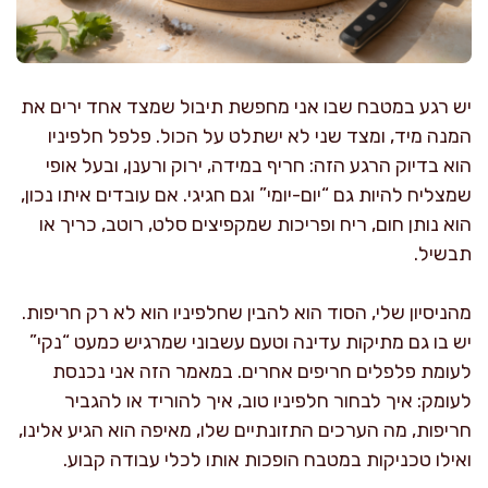
יש רגע במטבח שבו אני מחפשת תיבול שמצד אחד ירים את
המנה מיד, ומצד שני לא ישתלט על הכול. פלפל חלפיניו
הוא בדיוק הרגע הזה: חריף במידה, ירוק ורענן, ובעל אופי
שמצליח להיות גם “יום-יומי” וגם חגיגי. אם עובדים איתו נכון,
הוא נותן חום, ריח ופריכות שמקפיצים סלט, רוטב, כריך או
תבשיל.
מהניסיון שלי, הסוד הוא להבין שחלפיניו הוא לא רק חריפות.
יש בו גם מתיקות עדינה וטעם עשבוני שמרגיש כמעט “נקי”
לעומת פלפלים חריפים אחרים. במאמר הזה אני נכנסת
לעומק: איך לבחור חלפיניו טוב, איך להוריד או להגביר
חריפות, מה הערכים התזונתיים שלו, מאיפה הוא הגיע אלינו,
ואילו טכניקות במטבח הופכות אותו לכלי עבודה קבוע.