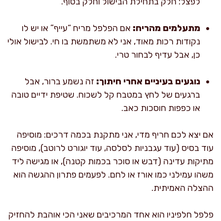
לפצל: חלק בתחילת הבישול וחלק בסוף.
מתעלמים מהריח:
אם הפלפל מריח “עייף” או יש לו
נקודות רכות מאוד, אני לא משתמשת בו חי. לבישול אולי
כן, אבל עדיף לבחור טרי.
נוגעים בעיניים אחרי חיתוך:
זה נשמע ברור, אבל
ברגעים של לחץ במטבח קל לשכוח. שטיפת ידיים טובה
או כפפות חוסכות כאב.
אם יצא לכם חריף מדי, אני מתקנת בכמה דרכים: מוסיפה
עוד בסיס (עוד עגבניות לסלסה, עוד יוגורט לרוטב), מוסיפה
מתיקות עדינה (דבש או סוכר בכמות קטנה), או מגישה ליד
משהו עמילני כמו אורז או לחם. לפעמים פתרון ההגשה הוא
ההצלה האמיתית.
פלפל חלפיניו הוא אחד המרכיבים שאני הכי אוהבת להחזיק