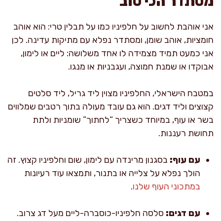
מסתדר הכי טוב
אני אוהבת לחשוב על חלפיניו כמו על תבלין טרי: הוא אוהב
חומציות, אוהב שומן, ומסתדר נפלא עם מתיקות עדינה. לכן
אני כמעט תמיד מצמידה לו אחד משלושה: ליים או לימון,
אבוקדו או שמנת חמוצה, ועגבניות או מנגו.
במטבח הישראלי, החלפיניו מצוין ליד גריל, ליד סלטים
קצוצים וליד דגים. הוא גם עובד מעולה בתוך רטבים שמלווים
בשר או עוף, במיוחד כשצריך “לחתוך” שומניות ולתת
תחושת רעננות.
עם עוף:
בסגנון מרינדה עם לימון, שום וחלפיניו קצוץ. זה
הולך נפלא על צלייה או בתנור, ותמצאו עוד רעיונות
במתכוני העוף שלנו
.
עם דגים:
סלסה חלפיניו-כוסברה-ליים מעל דג צרוב.