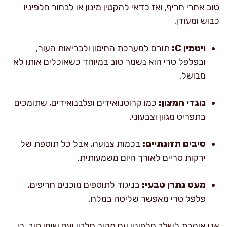
טוב אחרי חריף, ואז כדאי להקטין מינון או לבחור חלפיניו
כבוש ומעודן.
ויטמין C:
תורם למערכת החיסון ולבריאות העור,
ובפלפל טרי הוא נשמר טוב במיוחד כשאוכלים אותו לא
מבושל.
נוגדי חמצון:
כמו קרוטנואידים ופלבנואידים, שתומכים
בתפריט מגוון וצבעוני.
סיבים תזונתיים:
בכמות צנועה, אבל כל תוספת של
ירקות טריים לאורך היום משמעותית.
מעט נתרן טבעי:
בניגוד לתוספים מוכנים חריפים,
פלפל טרי מאפשר שליטה במלח.
אני אוהבת לשלב חלפיניו עם מקור חלבון ועם שומן טוב, כי