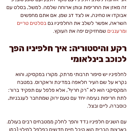
זה מאזן את החריפות ונותן ארוחה שלמה. למשל, בסלט עם
אבוקדו או טחינה, או לצד דג שמן. אם אתם מחפשים
השראה, אפשר לשלב את החלפיניו גם
בסלטים טריים
ומרעננים
שמחזיקים יפה את העוקץ.
רקע והיסטוריה: איך חלפיניו הפך
לכוכב בינלאומי
לחלפיניו יש סיפור תרבותי מרתק. מקורו במקסיקו, והוא
נקרא על שם העיר חלאפה במדינת וראקרוס. במטבח
המקסיקני הוא לא “רק חריף”, אלא פלפל עם תפקיד ברור:
לתת חריפות נעימה יחד עם טעם ירוק שמתחבר לעגבניות,
כוסברה, ליים ובצל.
עם השנים חלפיניו נדד והפך לחלק ממטבחים רבים בעולם.
בארצות הברית הוא קיבל חיים חדשים כפלפל למילוי (כמו