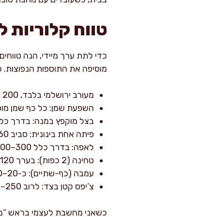
טווח קלוריות 
כדי לתת ערך מיידי, הנה טווחי
מוסיפה את התוספות הנפוצות. כמ
מעורב ירושלמי בלבד, 200 גרם (חלקי עוף מעורבים, עם בצל ותבלינים): לרוב כ-320–520 קלוריות
השפעת שמן: כל כף שמן מוסיפה בערך 90–120 קלוריות (תל
בצל מוקפץ במנה: בדרך כלל 20–60 קלוריות, תלוי בכמות ובכמה הוא ספ
פיתה אחת בינונית: סביב 160–220 קלוריות
לאפה: בדרך כלל 300–500 קלוריות, תלוי בגודל ובעובי
טחינה (2 כפות): בערך 120–180 קלוריות
עמבה (כף-שתיים): כ-20–60 קלוריות
צ’יפס קטן בצד: לרוב 250–450 קלוריות
כשאני מחשבת לעצמי בראש “מה 