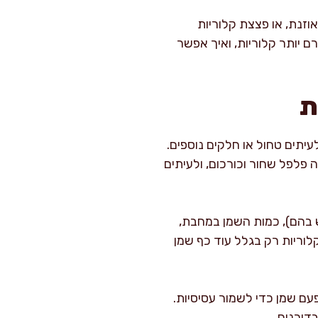
וזנת, או פצצת קלוריות
 יותר קלוריות, ואיך אפשר
ת
לעיתים טחול או חלקים נוספים.
 פלפל שחור וכורכום, ולעיתים
ש בהם), כמות השמן במחבת,
גישים ליד. אני תמיד אומרת שמנה “זהה” על הנייר יכולה להשתנות בקלות ב-200–400 קלוריות רק בגלל עוד כף שמן
עם שמן כדי לשמור עסיסיות.
דוכנים.