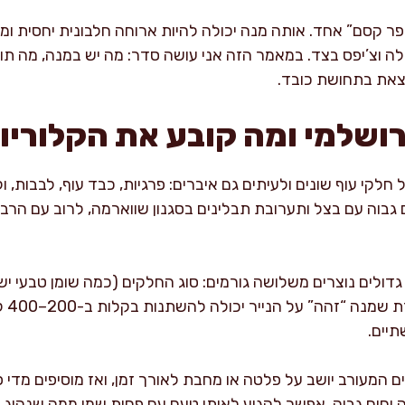
ספר קסם” אחד. אותה מנה יכולה להיות ארוחה חלבונית יחסית ומא
ה וצ’יפס בצד. במאמר הזה אני עושה סדר: מה יש במנה, מה תורם
צאת בתחושת כובד.
רושלמי ומה קובע את הקלוריו
לקי עוף שונים ולעיתים גם איברים: פרגיות, כבד עוף, לבבות, ו
 גבוה עם בצל ותערובת תבלינים בסגנון שווארמה, לרוב עם הרבה
גדולים נוצרים משלושה גורמים: סוג החלקים (כמה שומן טבעי י
ומה מ
יים.
 המעורב יושב על פלטה או מחבת לאורך זמן, ואז מוסיפים מדי פ
וחום גבוה, אפשר להגיע לאותו טעם עם פחות שמן ממה שנהוג ב