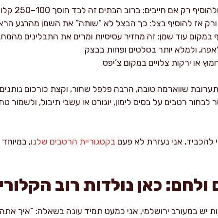
 אם חייבים: ברוב הבתים זה לבד חוסך 100–250 קלוריות למנה
רק אז להוסיף בצל: כך הבצל לא “שותה” את השמן מהרגע הראש
ף במקום עוד שמן: זה מחזיר עסיסיות ומרים את התבלינים מהמח
אפה, ולמלא יותר בסלטים ופחות בבצק
וץ או ירקות צלויים במקום צ’יפס
תערובת שווארמה טובה, הרבה פלפל שחור, וקצת כורכום נותנים
 לבחור רטבים על בסיס לימון, יוגורט או עשבי תיבול, ולשמור ט
 להכביד, אני נעזרת לא פעם
בקטגוריית הרטבים שלנו
, במיוחד
ולחם: כאן נולדות רוב הקלורי
ת יש במעורב ירושלמי, אני כמעט תמיד עונה בשאלה: “איך אתה א