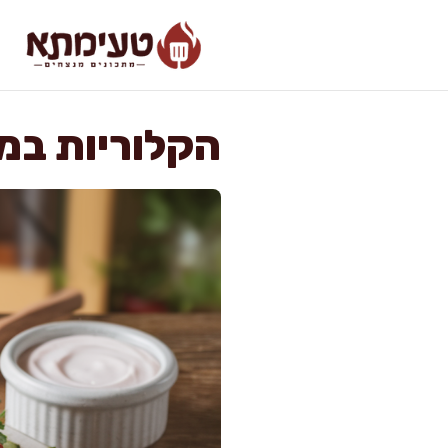
דלג
תוכן
הקלוריות במע