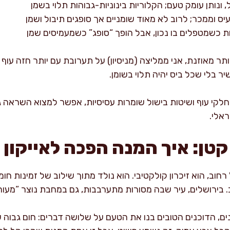
, ונותן עומק טעם; הקלוריות בינוניות-גבוהות תלוי בשמן
יס וממכר; לרוב לא מאוד שומניים אך סופגים תיבול ושמן
ת כשמטפלים בו נכון, אבל הופך “סופג” כשמעמיסים שמן
 מאוזנת, אני ממליצה (מניסיון) על תערובת עם יותר חזה עוף 
 בלי שכל ביס יהיה תלוי בשומן.
חלקי עוף ושיטות בישול שומרות עסיסיות, אפשר למצוא השראה 
אלי.
קטן: איך המנה הפכה לאייקון
חוב, הוא זיכרון קולקטיבי. הוא נולד מתוך שילוב של זמינות חומר
ב. בירושלים, עיר שבה מסורות מתערבבות, גם במחבת נוצר “מעור
ם, הדוכנים הטובים בנו את הטעם על שלושה דברים: חום גבוה שמ