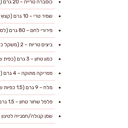
כוסברה טרייה – 20 גרם (קצוצה דק, אופציונלי אך מומלץ)
שמיר טרי – 10 גרם (קצוץ דק, מוסיף ניחוח רענן)
פירורי לחם – 80 גרם (לספיגת נוזלים)
ביצים טריות – 2 (משקל כל אחת כ-55-60 גרם)
כמון טחון – 3 גרם (כפית שטוחה)
פפריקה מתוקה – 4 גרם (כפית מלאה)
מלח – 9 גרם (1.5 כפיות שטוחות, לפי הטעם בסוף)
פלפל שחור טחון – 1.5 גרם (רבע כפית)
שמן קנולה/חמנייה לטיגון – 400 מ"ל (לטיגון עדין עמוק למח