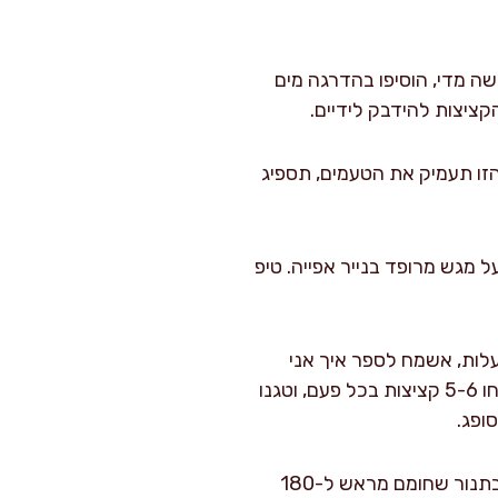
ה מדי, הוסיפו בהדרגה מים
קציצות להידבק לידיים.
לה להתייצב במקרר למשך לפחות 25 דקות. השהות הזו תעמיק את הטעמים, תספיג
”מ ובעובי 1.5 ס”מ בערך. הניחו אותן על מגש מרופד בנייר אפייה. טיפ
 רחבה עם שמן בגובה 1.5 ס”מ על להבה בינונית-גבוהה. כשהשמן חם (כ-170 מעלות, אשמח לספר איך אני
בודק עם חתיכת לחם – אם היא משחימה תוך 25 שניות, השמן מוכן), התחילו בטיגון עדין. הניחו 5-6 קציצות בכל פעם, וטגנו
לאחר כל נגלות הטיגון, אפשר להניח את הקציצות בתבנית ולאפות אותן למשך 8-10 דקות בתנור שחומם מראש ל-180