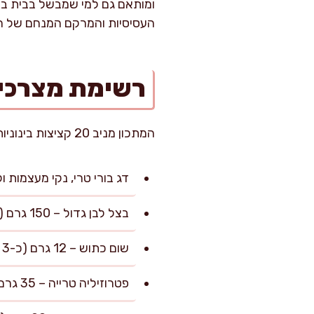
ומותאם גם למי שמבשל בבית בקלו
העסיסיות והמרקם המנחם של ה
רשימת מצרכי
המתכון מניב 20 קציצות בינוניות, המתאימות לכ-6 סועדים (3-4 קציצות לאדם כמנה עיקרית לצד תוספת).
דג בורי טרי, נקי מעצמות וקליפה – 1 ק"ג (רצוי לקצוץ גס 
בצל לבן גדול – 150 גרם (קצוץ דק)
שום כתוש – 12 גרם (כ-3 שיניים בינוניות)
פטרוזיליה טרייה – 35 גרם (קצוצה דק)