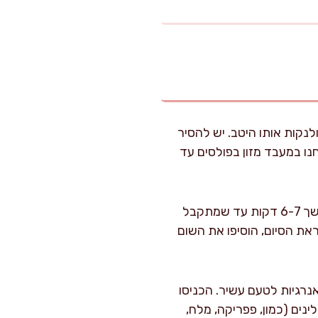
 – אם בחרתם דג שלם, בקשו מהדגז לקחת בורי טרי במשקל כ-1.2 ק"ג ולנקות אותו היטב. יש להסיר
נו במעבד מזון בפולסים עד
במחבת בינונית, חממו כף שמן והתחילו בטיגון הבצל על להבה נמוכה, תוך ערבוב מתמיד, למשך 6-7 דקות עד שמתקבל
ראת הסיום, הוסיפו את השום
נרגיות לטעם עשיר. הכניסו
נים (כמון, פפריקה, מלח,