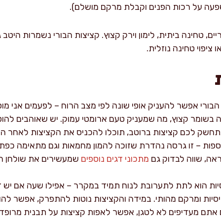
פעה על רכות הפנים וקבלת מרקם מושלם).
ם, טחינה ביתית, לימון וירק קצוץ. קציצות הבורי נשמרות היטב ג
ציפוי טחינה נוזלית.
בורי אפשר להעניק אופי שונה לפי מצב הרוח – לפעמים אני מוס
ה בשומר קצוץ, מה שמעניק טעם ארומטי עמוק. יש שאוהבים להוס
חשק לכם קציצות ברוטב, תוכלו להכניס את הקציצות לאחר הטיג
להתבשל 20 דקות נוספות – זו גרסה נהדרת שזוכה להמון מחמאות וגם מתאימ
אה, שווה לבדוק גם
מתכוני דגים נוספים
שמעשירים את שולחן ה
סיות הוא לתת לתערובת לנוח תמיד במקרר – אפילו שעה אם יש ז
יסיות ומרקם מהותי. במידה והקציצות נוטות להתפרק, אפשר לה
אתם מעדיפים לא לטגן, אפשר לאפות קציצות על תבנית מרופדת 