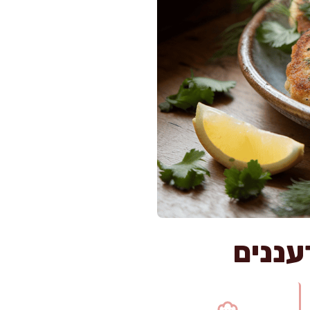
עננים