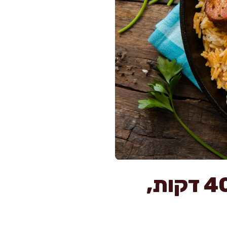
אורז ונקניקיות מפנק במחבת אחת ב-40 דקות,