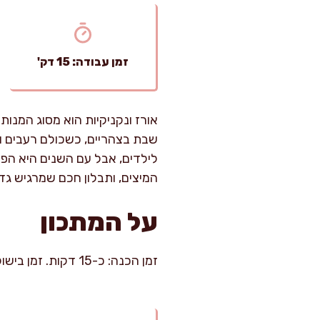
זמן עבודה: 15 דק'
אורז ונקניקיות הוא מסוג המנות
שבת בצהריים, כשכולם רעבים ור
לילדים, אבל עם השנים היא הפכ
המיצים, ותבלון חכם שמרגיש גד
על המתכון
זמן הכנה: כ-15 דקות. זמן בישול: כ-35–40 דקות. רמת קושי: בינוני. כמות: 4 סועדים (או 5–6 אם מגישים עם סלט ותוספת).