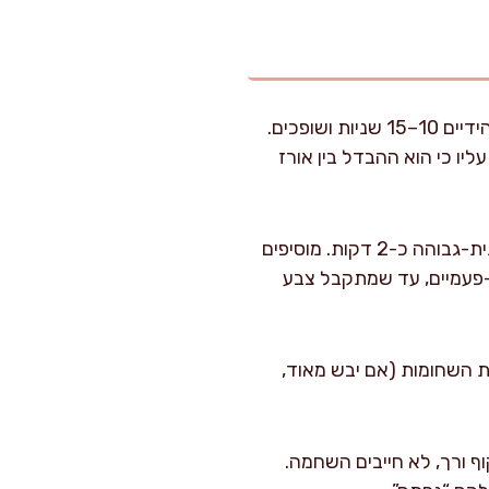
: שמים את האורז בקערה, מכסים במים קרים, מערבבים עם הידיים 10–15 שניות ושופכים.
ת. זה שלב שאני לא מדלג עליו כי הוא ההבדל בין אורז
: מחממים סיר רחב וכבד עם מכסה (קוטר 24–28 ס"מ) על אש בינונית-גבוהה כ-2 דקות. מוסיפים
ידה. צורבים 4–6 דקות, מערבבים פעם-פעמיים, עד שמתקבל צבע
ת השחומות (אם יבש מאוד,
ערבבים 4–5 דקות עד שהוא שקוף ורך, לא חייבים השחמה.