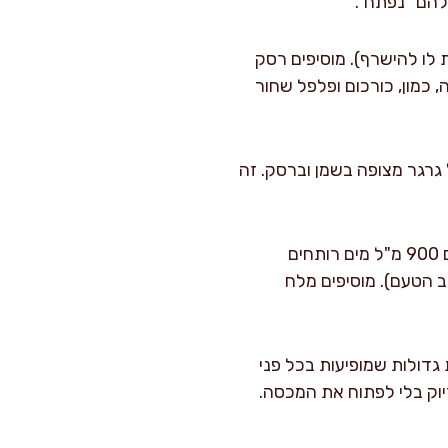
 ריח (לא לתת לו להישרף). מוסיפים רסק
ריקה, כמון, כורכום ופלפל שחור
יר ומערבבים 1–2 דקות, עד שכל גרגר מצופה בשמן וברסק. זה
: מחזירים את הנקניקיות לסיר ומערבבים. מוסיפים 900 מ"ל מים רותחים
ב הטעם). מוסיפים מלח
דולות שמופיעות בכל פני
תח, מכסים, מורידים לאש נמוכה מאוד ומבשלים 15 דקות בדיוק בלי לפתוח את המכסה.