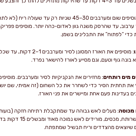
להתרכך והצבע שלהם “נפתח”.
: מוסיפים שום ומערבבים 30–45 שניות רק עד שעולה
טגנים 1 דקה תוך ערבוב, עד שהרסק משנה גוון לאדום-כהה יותר. מוסיפים פפ
: מוסיפים את האורז המסונן לס
 בונה גוף וטעם, וגם מסייע לאורז להישאר נפרד.
ם מים רותחים
ץ את תחתית הסיר כדי לשחרר את כל השחום (זה אמיתי, שם יוש
 מכוסה
: מעלים לאש גבוהה עד שמתקבלת רתיחה חזקה (בועות ג
הסיר), כ-2–4 דקות. ברגע שרו
ים שיוצאים מהצדדים וריח תבשיל שמתפתח.