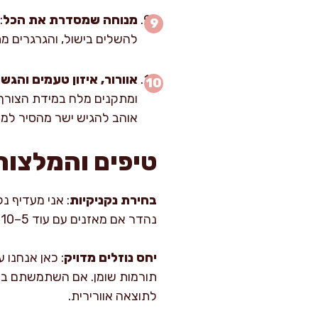
מנוחה שמסדרת את הכל
להשלים בישול, והגרגרים מת
אוורור, איזון טעמים והגש
ומתקנים מלח במידת הצורך. 
אוהב להגיש ישר מהסיר למר
טיפים והמלצות
בחירת נקניקיות
: אני מעדיף נק
נהדר אם מאזנים עם עוד 5–10 מ"ל מיץ לימון בסוף וירק רענן.
יחס נוזלים מדויק
תורמות שומן. אם השתמשתם באור
לתוצאה אוורירית.