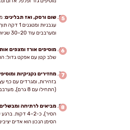
מוסיפים גזר ופלפל אדום ומבשלים עוד 3–4 דקות עד שהירקות מתחילים 
שום ורסק, ואז תבלינים
עגבניות ומ
ומערבבים עוד 20–30 שניות כדי “לפתוח” את התבלינים בשמן.
מוסיפים אורז ומצפים אותו
שלב קטן עם אפקט גדול: הוא
מחזירים נקניקיות ומוסיפי
בזהירות, ומגרדים עם כף ע
(התחילו עם 8 גרם), מערבבים בעדינות פעם אחת ומיישרים את פני האורז.
מביאים לרתיחה ומבשלים
הסימן הנכון הוא אדים יציב