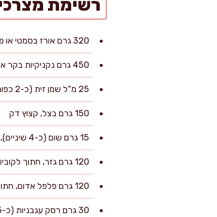
רשימת מצרכי
320 גרם אורז בסמטי או פרסי (כ-1 ו-3/4 כוסות), שטוף ומסונן
450 גרם נקניקיות בקר או עוף, פרוסות לעיגולים בעובי 1 ס"מ
25 מ"ל שמן זית (כ-2 כפות)
150 גרם בצל, קצוץ דק
15 גרם שום (כ-4 שיניים), קצוץ
120 גרם גזר, חתוך לקוביות קטנות של 0.5 ס"מ
120 גרם פלפל אדום, חתוך לקוביות 1 ס"מ
30 גרם רסק עגבניות (כ-1.5 כפות)