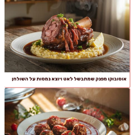
אוסובוקו מפנק שמתבשל לאט ויוצא נמסות על השולחן