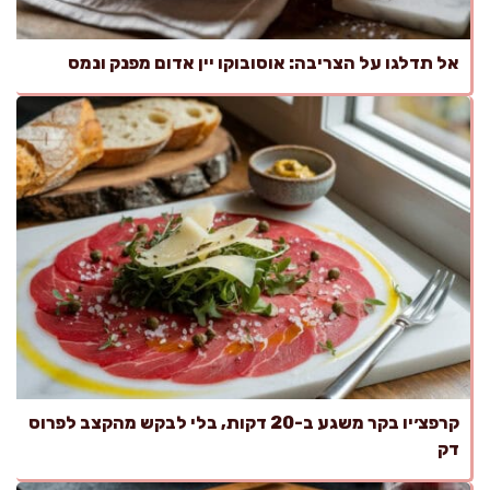
אל תדלגו על הצריבה: אוסובוקו יין אדום מפנק ונמס
קרפצ׳יו בקר משגע ב-20 דקות, בלי לבקש מהקצב לפרוס
דק