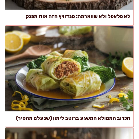
לא פלאפל ולא שווארמה: סנדוויץ חזה אווז מפנק
הכרוב הממולא המשגע ברוטב לימון (שנעלם מהסיר)