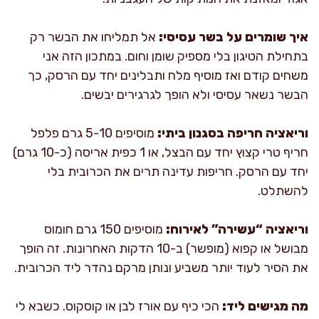
איך שומרים על בשר עסיסי:
אל תמליחו את הבשר רק
בתחילת הטיגון בלי מספיק שומן וחום. במתכון הזה אני
משחים קודם ואז מוסיף מלח ותבלינים יחד עם הרסק, כך
הבשר נשאר עסיסי ולא הופך לגרגירים יבשים.
וריאציה חריפה בסגנון ביתי:
מוסיפים 5-10 גרם פלפל
חריף טרי קצוץ יחד עם הבצל, או 1 כפית אריסה (כ-10 גרם)
יחד עם הרסק. חריפות עדינה תרים את הכרובית בלי
להשתלט.
וריאציה “עשירה” לאירוח:
מוסיפים 150 גרם חומוס
מבושל או קפוא (מופשר) ב-10 הדקות האחרונות. זה הופך
את הסיר לעוד יותר משביע ונותן מרקם נהדר ליד הכרובית.
מה מגישים ליד:
הכי כיף עם אורז לבן או קוסקוס. כשבא לי