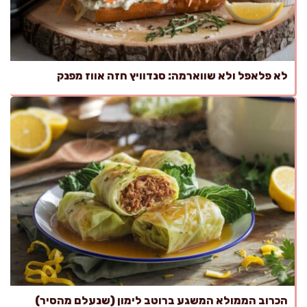
לא פלאפל ולא שווארמה: סנדוויץ חזה אווז מפנק
הכרוב הממולא המשגע ברוטב לימון (שנעלם מהסיר)