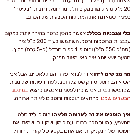
שאטה גרוס (כ-2 גרם) יחד עם התבלינים, ובסוף סחטו 15–
20 מ"ל מיץ לימון במקום חלק מהחומץ. זה נותן “בעיטה”
נעימה שמאזנת את המתיקות הטבעית של הכרוב.
בלי עגבניות בכלל:
אפשר להכין גרסה בהירה יותר: במקום
עגבניות מרוסקות ורסק, השתמשו בעוד 200 מ"ל ציר
(סה"כ 550 מ"ל) והוסיפו 1 כפית חרדל (כ-5 גרם) בסוף.
הטעם יוצא יותר אירופאי ומאוד מפנק.
מה מגישים ליד:
אורז לבן או פירה הם קלאסיים, אבל אני
הכי אוהב קוסקוס דק שסופג רוטב. לעוד רעיונות של מנות
שמרגישות בית, אני שולח לפעמים אנשים להציץ
במתכוני
הבשרים שלנו
ולהתאים תוספות ורוטבים לאותה ארוחה.
איך הופכים את זה לארוחה מלאה:
הוסיפו ליד סלט
חמצמץ, למשל סלט כרובון עם לימון ושמן זית, שמאזן את
העושר של הנקניקיות. אם אתם בקטע של קערות חורף,