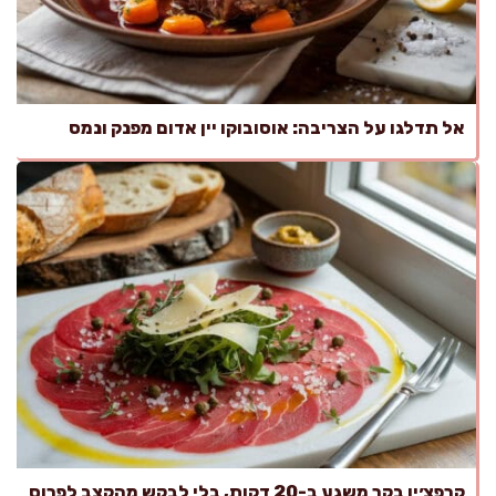
אל תדלגו על הצריבה: אוסובוקו יין אדום מפנק ונמס
קרפצ׳יו בקר משגע ב-20 דקות, בלי לבקש מהקצב לפרוס