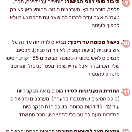
תיבול סופי לפני הבישול:
מוסיפים עלי דפנה, מלח,
פלפל, סוכר וחומץ. מערבבים היטב. החומץ כאן לא רק
טעם: הוא גם עוזר לכרוב להישאר עם מרקם נעים ולא
להפוך לעיסה.
בישול מכוסה עד ריכוך:
מביאים לרתיחה עדינה על
אש בינונית (בועות קטנות לאורך הדפנות). מכסים,
מנמיכים לאש בינונית-נמוכה ומבשלים 35 דקות. הסימן
שלי: הכרוב רך אבל עדיין שומר מעט “נגיסה”, והרוטב
מתחיל להסמיך.
החזרת הנקניקיות לסיר:
מוסיפים את הנקניקיות
(כולל המיצים שהצטברו בקערה), מערבבים ומבשלים
עוד 12–15 דקות מכוסה. בשלב הזה הנקניקיות
מחזירות טעם לרוטב בלי להתייבש, והכל מתאחד.
צמצום קצר לתוצאה סמיכה:
מסירים מכסה ומבשלים