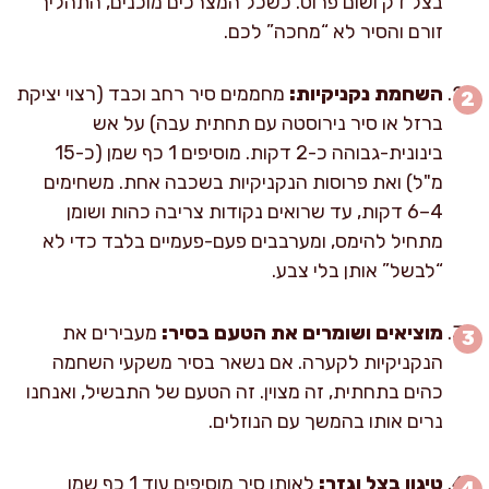
בצל דק ושום פרוס. כשכל המצרכים מוכנים, התהליך
זורם והסיר לא “מחכה” לכם.
השחמת נקניקיות:
מחממים סיר רחב וכבד (רצוי יציקת
ברזל או סיר נירוסטה עם תחתית עבה) על אש
בינונית-גבוהה כ-2 דקות. מוסיפים 1 כף שמן (כ-15
מ"ל) ואת פרוסות הנקניקיות בשכבה אחת. משחימים
4–6 דקות, עד שרואים נקודות צריבה כהות ושומן
מתחיל להימס, ומערבבים פעם-פעמיים בלבד כדי לא
“לבשל” אותן בלי צבע.
מוציאים ושומרים את הטעם בסיר:
מעבירים את
הנקניקיות לקערה. אם נשאר בסיר משקעי השחמה
כהים בתחתית, זה מצוין. זה הטעם של התבשיל, ואנחנו
נרים אותו בהמשך עם הנוזלים.
טיגון בצל וגזר:
לאותו סיר מוסיפים עוד 1 כף שמן