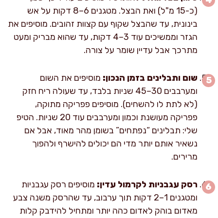
(כ-15 מ"ל) ואת הבצל. מטגנים 6–8 דקות על אש
בינונית, עד שהבצל שקוף עם קצוות זהובים. מוסיפים את
הגזר וממשיכים עוד 3–4 דקות, עד שהוא מבריק ומעט
מתרכך אבל עדיין שומר על צורה.
שום ותבלינים בזמן הנכון:
מוסיפים את השום
ומערבבים 30–45 שניות בלבד, עד שעולה ריח חזק
(לא לתת לו להשחים). מוסיפים פפריקה מתוקה,
פפריקה מעושנת וכמון ומערבבים עוד 20 שניות. הטיפ
שלי: תבלינים “נפתחים” בשומן מהר מאוד, אבל אם
נשאיר אותם יותר מדי הם יכולים להישרף ולהפוך
מרירים.
רסק עגבניות לקרמול עדין:
מוסיפים רסק עגבניות
ומטגנים 1–2 דקות תוך ערבוב, עד שהרסק משנה צבע
מאדום בוהק לאדום כהה יותר ומתחיל להידבק קלות