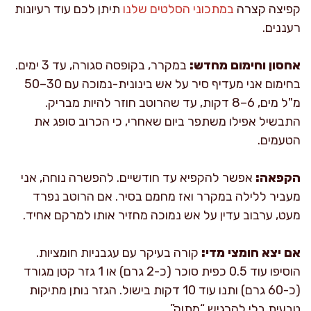
קפיצה קצרה
במתכוני הסלטים שלנו
תיתן לכם עוד רעיונות
רעננים.
אחסון וחימום מחדש:
במקרר, בקופסה סגורה, עד 3 ימים.
בחימום אני מעדיף סיר על אש בינונית-נמוכה עם 30–50
מ"ל מים, 6–8 דקות, עד שהרוטב חוזר להיות מבריק.
התבשיל אפילו משתפר ביום שאחרי, כי הכרוב סופג את
הטעמים.
הקפאה:
אפשר להקפיא עד חודשיים. להפשרה נוחה, אני
מעביר ללילה במקרר ואז מחמם בסיר. אם הרוטב נפרד
מעט, ערבוב עדין על אש נמוכה מחזיר אותו למרקם אחיד.
אם יצא חומצי מדי:
קורה בעיקר עם עגבניות חומציות.
הוסיפו עוד 0.5 כפית סוכר (כ-2 גרם) או 1 גזר קטן מגורד
(כ-60 גרם) ותנו עוד 10 דקות בישול. הגזר נותן מתיקות
טבעית בלי להרגיש “מתוק”.