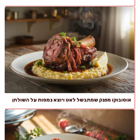
אוסובוקו מפנק שמתבשל לאט ויוצא נמסות על השולחן