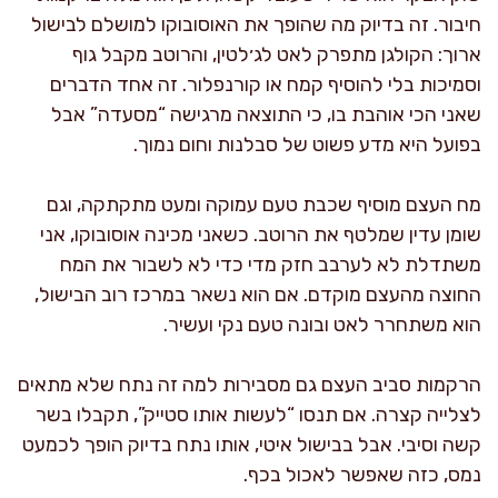
חיבור. זה בדיוק מה שהופך את האוסובוקו למושלם לבישול
ארוך: הקולגן מתפרק לאט לג׳לטין, והרוטב מקבל גוף
וסמיכות בלי להוסיף קמח או קורנפלור. זה אחד הדברים
שאני הכי אוהבת בו, כי התוצאה מרגישה “מסעדה” אבל
בפועל היא מדע פשוט של סבלנות וחום נמוך.
מח העצם מוסיף שכבת טעם עמוקה ומעט מתקתקה, וגם
שומן עדין שמלטף את הרוטב. כשאני מכינה אוסובוקו, אני
משתדלת לא לערבב חזק מדי כדי לא לשבור את המח
החוצה מהעצם מוקדם. אם הוא נשאר במרכז רוב הבישול,
הוא משתחרר לאט ובונה טעם נקי ועשיר.
הרקמות סביב העצם גם מסבירות למה זה נתח שלא מתאים
לצלייה קצרה. אם תנסו “לעשות אותו סטייק”, תקבלו בשר
קשה וסיבי. אבל בבישול איטי, אותו נתח בדיוק הופך לכמעט
נמס, כזה שאפשר לאכול בכף.