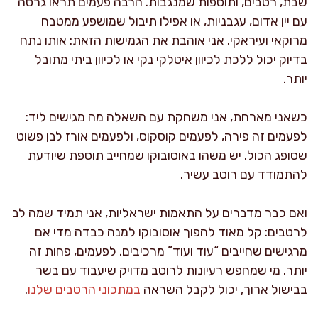
שבת, רטבים, ותוספות שמנגבות. הרבה פעמים תראו גרסה
עם יין אדום, עגבניות, או אפילו תיבול שמושפע ממטבח
מרוקאי ועיראקי. אני אוהבת את הגמישות הזאת: אותו נתח
בדיוק יכול ללכת לכיוון איטלקי נקי או לכיוון ביתי מתובל
יותר.
כשאני מארחת, אני משחקת עם השאלה מה מגישים ליד:
לפעמים זה פירה, לפעמים קוסקוס, ולפעמים אורז לבן פשוט
שסופג הכול. יש משהו באוסובוקו שמחייב תוספת שיודעת
להתמודד עם רוטב עשיר.
ואם כבר מדברים על התאמות ישראליות, אני תמיד שמה לב
לרטבים: קל מאוד להפוך אוסובוקו למנה כבדה מדי אם
מרגישים שחייבים “עוד ועוד” מרכיבים. לפעמים, פחות זה
יותר. מי שמחפש רעיונות לרוטב מדויק שיעבוד עם בשר
בבישול ארוך, יכול לקבל השראה
במתכוני הרטבים שלנו
.