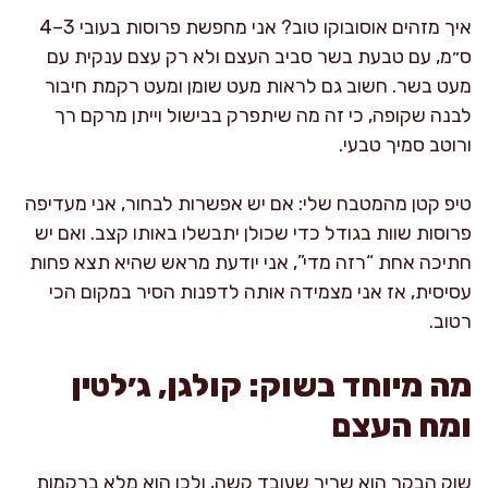
איך מזהים אוסובוקו טוב? אני מחפשת פרוסות בעובי 3–4
ס״מ, עם טבעת בשר סביב העצם ולא רק עצם ענקית עם
מעט בשר. חשוב גם לראות מעט שומן ומעט רקמת חיבור
לבנה שקופה, כי זה מה שיתפרק בבישול וייתן מרקם רך
ורוטב סמיך טבעי.
טיפ קטן מהמטבח שלי: אם יש אפשרות לבחור, אני מעדיפה
פרוסות שוות בגודל כדי שכולן יתבשלו באותו קצב. ואם יש
חתיכה אחת “רזה מדי”, אני יודעת מראש שהיא תצא פחות
עסיסית, אז אני מצמידה אותה לדפנות הסיר במקום הכי
רטוב.
מה מיוחד בשוק: קולגן, ג׳לטין
ומח העצם
שוק הבקר הוא שריר שעובד קשה, ולכן הוא מלא ברקמות