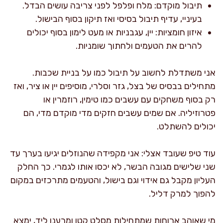
תיבול מוקדם: מלח ופלפל לפני צריבה עושים הבדל.
בעיניי, עדיף תיבול בסיסי ואז תיקון בסוף הבישול.
איזון חומציות: יין, עגבניות או מעט לימון בסוף יכולים
להרים את הטעמים ולחתוך שומניות.
אני משתדלת לחשוב על תיבול כמו על בניית שכבות.
מתחילים בבסיס של בצל, גזר וסלרי, מוסיפים יין או ציר, ואז
רק בסוף משחקים עם עשבים כמו טימין, רוזמרין או
פטרוזיליה. אם שמים עשבים חזקים מדי מוקדם מדי, הם
יכולים להשתלט.
עוד טיפ שעובד אצלי: אני מקפידה שהנוזלים יגיעו בערך עד
שני שלישים מגובה הבשר, לא יכסו אותו לגמרי. כך החלק
העליון מקבל גם אידוי וגם בישול, והטעמים מתרכזים במקום
להפוך למרק דליל.
מי שאוהב ארוחות שמתחילות מסלט קטן ומרענן ליד, ימצא