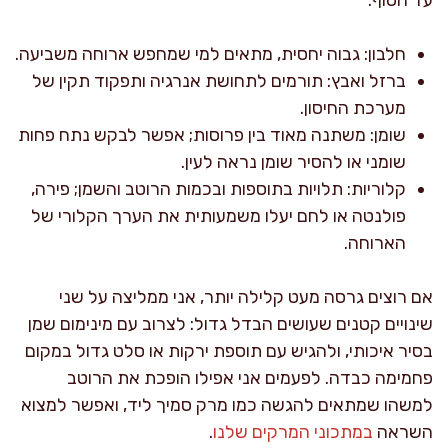
חלבון: גבוה יחסית, מתאים למי שמחפש ארוחה משביעה.
ברזל ואבץ: תורמים לתחושת אנרגיה ותפקוד תקין של
מערכת החיסון.
שומן: משתנה מאוד בין פרוסות; אפשר לבקש נתח פחות
שומני או להסיר שומן נראה לעין.
קלוריות: תלויות בתוספות ובכמות הרוטב והשמן; פירה,
פולנטה או לחם יעלו משמעותית את הערך הקלורי של
הארוחה.
אם רוצים גרסה מעט קלילה יותר, אני ממליצה על שני
שינויים קטנים שעושים הבדל גדול: לצרוב עם מינימום שמן
בסיר איכותי, ולהגיש עם תוספת ירקות או סלט גדול במקום
פחמימה כבדה. לפעמים אני אפילו הופכת את הרוטב
למשהו שמתאים להגשה כמו מרק סמיך ליד, ואפשר למצוא
השראה
במתכוני המרקים שלנו
.