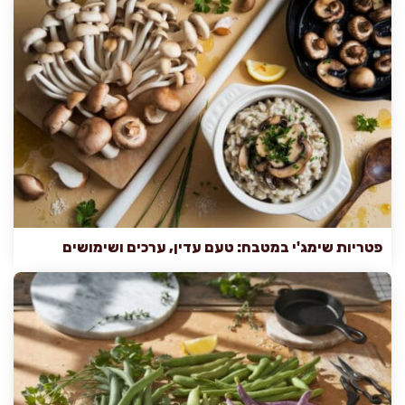
פטריות שימג'י במטבח: טעם עדין, ערכים ושימושים