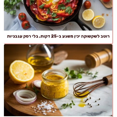
רוטב לשקשוקה יכין משגע ב-25 דקות, בלי רסק עגבניות