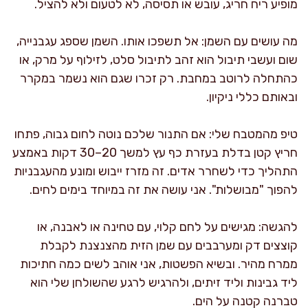
מופיע ריח חריג, עובש או תסיסה, לא לטעום ולא להציל.
מה עושים עם השמן: אל תשפכו אותו. השמן שספג עגבנייה,
שום ועשבי תיבול הוא זהב לתיבול סלט, לזילוף על מרק, או
כהתחלה לרוטב במחבת. רק זכרו שגם הוא נשמר במקרר
ובאותם כללי ניקיון.
טיפ מהמטבח שלי: אם התנור שלכם נוטה לחום גבוה, פתחו
חריץ קטן בדלת בעזרת כף עץ למשך 20–30 דקות באמצע
התהליך כדי לשחרר אדים. זה מזרז ייבוש ומונע מהעגבניות
להפוך "מבושלות". אני עושה את זה במיוחד בימים לחים.
להגשה: מגישים על לחם קלוי, עם טחינה או לאבנה, או
קוצצים דק ומערבבים עם שמן הזית מהצנצנת לקבלת
ממרח מהיר. ובשיא הפשטות, אני אוהב לשים כמה חתיכות
ליד גבינות וליד זיתים, ולהרגיש לרגע שהשולחן שלי הוא
טברנה קטנה על הים.