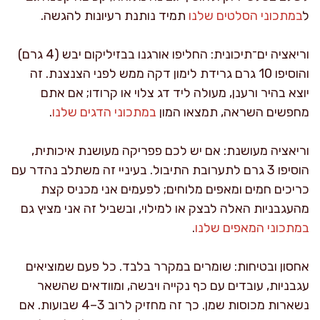
ל
במתכוני הסלטים שלנו
תמיד נותנת רעיונות להגשה.
וריאציה ים־תיכונית: החליפו אורגנו בבזיליקום יבש (4 גרם)
והוסיפו 10 גרם גרידת לימון דקה ממש לפני הצנצנת. זה
יוצא בהיר ורענן, מעולה ליד דג צלוי או קרודו; אם אתם
מחפשים השראה, תמצאו המון
במתכוני הדגים שלנו
.
וריאציה מעושנת: אם יש לכם פפריקה מעושנת איכותית,
הוסיפו 3 גרם לתערובת התיבול. בעיניי זה משתלב נהדר עם
כריכים חמים ומאפים מלוחים; לפעמים אני מכניס קצת
מהעגבניות האלה לבצק או למילוי, ובשביל זה אני מציץ גם
במתכוני המאפים שלנו
.
אחסון ובטיחות: שומרים במקרר בלבד. כל פעם שמוציאים
עגבניות, עובדים עם כף נקייה ויבשה, ומוודאים שהשאר
נשארות מכוסות שמן. כך זה מחזיק לרוב 3–4 שבועות. אם