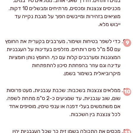
במים רותחים. הדרך שאני אוהב: ממלאים סיר במים,
מכניסים צנצנות ומכסים, מרתיחים ומבשלים 10 דקות.
מוציאים בזהירות ומייבשים הפוך על מגבת נקייה עד
ייבוש מלא.
כדי לשפר בטיחות ושימור, מערבבים בקערית את החומץ
עם 50 מ"ל מים רותחים. מזלפים בעדינות על העגבניות
המצוננות ומערבבים קלות עם כף. החומץ נותן חומציות
עדינה וגם עוזר בהפחתת סיכון להתפתחות
מיקרוביאלית בשימור בשמן.
ממלאים צנצנות בשכבות: שכבת עגבניות, מעט פרוסות
שום, שוב עגבניות, עד שמגיעים כ-2 ס"מ מתחת לשפה.
אם משתמשים בעלי דפנה או ענפי טימין, מוסיפים אחד
לכל צנצנת בין השכבות.
מכסים את התכולה בשמן זית כך שכל העגבניות יהיו