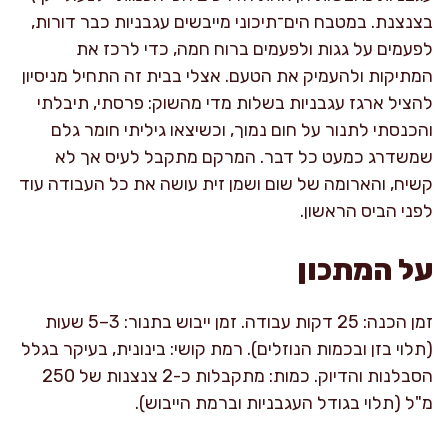
בצנצנת. במטבח הים־תיכוני מייבשים עגבניות כבר דורות,
לפעמים על גגות ולפעמים ברוח חמה, כדי לרכז את
המתיקות ולהעמיק את הטעם. אצלי בבית זה התחיל מניסיון
להציל ארגז עגבניות בשלות מדי מהשוק: פרסתי, תיבלתי
והכנסתי לתנור על חום נמוך, וכשיצאו גיליתי חומר גלם
שמשדרג כמעט כל דבר. המרקם מתקבל לעיס אך לא
קשיח, והארומה של שום ושמן זית עושה את כל העבודה עוד
לפני הביס הראשון.
על המתכון
זמן הכנה: 25 דקות עבודה. זמן ייבוש בתנור: 3–5 שעות
(תלוי בזן ובכמות הנוזלים). רמת קושי: בינונית, בעיקר בגלל
הסבלנות והדיוק. כמות: מתקבלות כ-2 צנצנות של 250
מ"ל (תלוי בגודל העגבניות וברמת הייבוש).