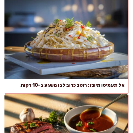
אל תעמיסו מיונז: רוטב כרוב לבן משגע ב-10 דקות