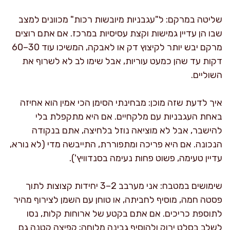
שליטה במרקם: ל"עגבניות מיובשות רכות" מכוונים למצב
שבו הן עדיין גמישות וקצת עסיסיות במרכז. אם אתם רוצים
מרקם יבש יותר לקיצוץ דק או לאבקה, המשיכו עוד 30–60
דקות עד שהן כמעט עוריות, אבל שימו לב לא לשרוף את
השוליים.
איך לדעת שזה מוכן: מבחינתי הסימן הכי אמין הוא אחיזה
באחת העגבניות עם מלקחיים. אם היא מתקפלת בלי
להישבר, אבל לא מוציאה נוזל בלחיצה, אתם בנקודה
הנכונה. אם היא פריכה ומתפוררת, התייבשה מדי (לא נורא,
עדיין טעימה, פשוט פחות נעימה בסנדוויץ').
שימושים במטבח: אני מערבב 2–3 יחידות קצוצות לתוך
פסטה חמה, מוסיף לחביתה, או טוחן עם השמן לצירוף מהיר
לתוספת כריכים. אם אתם בקטע של ארוחות קלות, נסו
לשלב בסלט ירוק ולהוסיף גבינה מלוחה; קפיצה קטנה גם