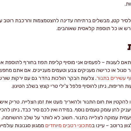
ת.
לסיר קטן, מבשלים ברתיחה עדינה להצטמצמות והרכבת רוטב עשי
ורש או כל תוספת קלאסית שאוהבים.
אם לעונות – לפעמים אני מוסיף קליפת תפוז בחורף לתוספת ארו
ר סגול או כרישה מעניקים צבע וטעמים מעניינים. אם אתם מחפש
ף עשירים בתנור
. צלעות הבקר הולכות נהדר גם עם ירקות שורש א
 חריפות, ניתן להוסיף פלפל צ'ילי טרי קצוץ בשלב הטיגון.
להקטין את חום התנור ולהאריך מעט את זמן הצלייה. טריק איש
ניק להן עומק טעמים נוסף. במידה ואין לכם סיר כבד, ניתן להכ
עמית עמוקה לצלייה בתנור. חשוב לא לוותר על שלב ההשחמה, 
ון ברוטב – עיינו ב
מתכוני רטבים מיוחדים
ממגוון סגנונות עולמי