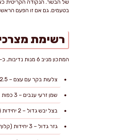
של הבשר. הנקודה הקריטית כאן
בטעמים. גם אם זו הפעם הראש
רשימת מצרכי
המתכון מניב 6 מנות נדיבות, כ-350 גרם בשר מוכן לכל סועד.
צלעות בקר עם עצם – 2.5 ק"ג (מנוקה מגידים וגזים עבים ככל הניתן, בקשו מהקצב חיתוך לצלעות בעובי 4-5 ס"מ)
שמן זרעי ענבים – 3 כפות (לצורך השחמה, עמידות לחום גבוה)
בצל יבש גדול – 2 יחידות (קלוף וחתוך לרבעים)
גזר גדול – 3 יחידות (קלוף וחתוך למקלות עבים)