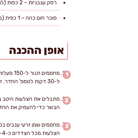
רסק עגבניות – 2 כפות (לגוון עומק הצבע)
סוכר חום כהה – 1 כפית (מאזן חומציות ומעצים קרמליזציה)
אופן ההכנה
מחממים 
ל-30 דקות לטמפ' החדר. זה חשוב כדי שהבשר יתבשל באופן אחיד.
מתבלים את הצלעות היטב במ
הבשר כדי להעמיק את החדי
מחממים שמן זרעי ענבים בסי
הצלעות מכל הצדדים כ-3-4 דקות לכל צד עד קבלת צבע שזוף ויפה. השחמה נכונה תורמת לעושר ולקראמול הטעם.