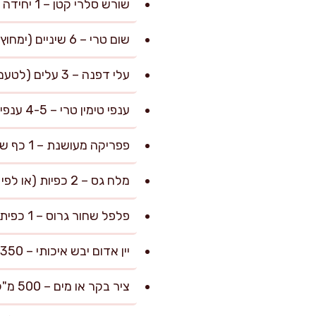
שורש סלרי קטן – 1 יחידה (קלוף וחתוך לקוביות גסות, מוסיף עומק וטעם)
שום טרי – 6 שיניים (ימחוץ קלות עם הצד של הסכין)
עלי דפנה – 3 עלים (לטעם ארומטי)
ענפי טימין טרי – 4-5 ענפים (או 1 כפית טימין יבש)
פפריקה מעושנת – 1 כף שטוחה
מלח גס – 2 כפיות (או לפי הטעם)
פלפל שחור גרוס – 1 כפית
יין אדום יבש איכותי – 350 מ"ל (כוס וחצי, רצוי קברנה או מרלו)
ציר בקר או מים – 500 מ"ל (רצוי ציר איכותי [אפשר להשתמש גם בציר ביתי, ראו רעיונות ב