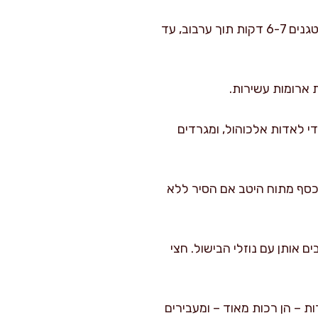
מוציאים את הצלעות לצלחת נפרדת. מוסיפים לסיר את הבצל, הגזר, שורש הסלרי והשום, ומטגנים 6-7 דקות תוך ערבוב, עד
 ארומות עשירות.
על הירקות. מוסיפים יין אדום, מביאים לרתיחה קלה ל-2 דקות כדי לאדות אלכוהול, ומגרדים
 כסף מתוח היטב אם הסיר ללא
 ומרטיבים אותן עם נוזלי הבישול. חצי
ת – הן רכות מאוד – ומעבירים