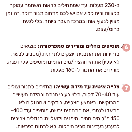
ב-230 מעלות, עד שמתחילים לראות השחמה עמוקה
בקצוות וריח קלוי. אם יש לכם מדחום תנור דוקר, זה זמן
מצוין לנעוץ אותו במרכז העבה ביותר, בלי לגעת
בחוט/עצם.
מוסיפים נוזלים ומורידים טמפרטורה:
מוציאים
בזהירות את התבנית, יוצקים לתחתית (מסביב לבשר,
לא עליו) את היין והציר/מים החמים ומוסיפים עלי דפנה.
מורידים את התנור ל-160 מעלות.
צלייה איטית עד מידת עשייה:
מחזירים לתנור וצולים
עוד 40–70 דקות, תלוי בעובי הנתח ובמידת העשייה
המבוקשת. באמצע הצלייה, בודקים שהנוזלים לא
התאדו לגמרי; אם התחתית יבשה, מוסיפים עוד 100–
150 מ"ל מים חמים. סימנים ויזואליים: הנוזלים צריכים
לבעבע בעדינות סביב הירקות, לא לרתוח בפראות.