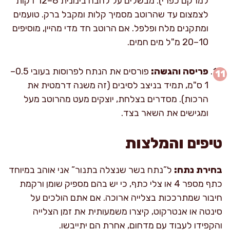
למרקם כפרי). מבשלים על להבה בינונית 8–12 דקות
לצמצום עד שהרוטב מסמיך קלות ומקבל ברק. טועמים
ומתקנים מלח ופלפל. אם הרוטב חד מדי מהיין, מוסיפים
10–20 מ"ל מים חמים.
פריסה והגשה:
פורסים את הנתח לפרוסות בעובי 0.5–
1 ס"מ, תמיד בניצב לסיבים (זה משנה דרמטית את
הרכות). מסדרים בצלחת, יוצקים מעט מהרוטב מעל
ומגישים את השאר בצד.
טיפים והמלצות
בחירת נתח:
ל”נתח בשר שנצלה בתנור” אני אוהב במיוחד
כתף מספר 4 או צלי כתף, כי יש בהם מספיק שומן ורקמת
חיבור שמתרככות בצלייה ארוכה. אם אתם הולכים על
סינטה או אנטרקוט, קיצרו משמעותית את זמן הצלייה
והקפידו לעבוד עם מדחום, אחרת הם יתייבשו.