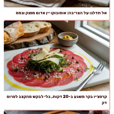
אל תדלגו על הצריבה: אוסובוקו יין אדום מפנק ונמס
קרפצ׳יו בקר משגע ב-20 דקות, בלי לבקש מהקצב לפרוס
דק