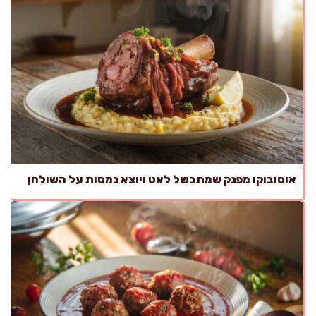
אוסובוקו מפנק שמתבשל לאט ויוצא נמסות על השולחן