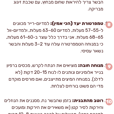
הבשר צריך להיראות שחום מבחוץ, עם שכבת זיגוג
מבריקה.
טמפרטורת יעד (הכי אמין):
למדיום-רייר מכוונים
ל-55–57 מעלות, למדיום 60–63 מעלות, ולמדיום-וול
65–68 מעלות. אני בדרך כלל עוצר ב-60–61 מעלות,
כי במנוחה הטמפרטורה עולה עוד 2–3 מעלות והבשר
נשאר עסיסי.
מנוחה חובה:
מוציאים את הנתח לקרש, מכסים ברפיון
בנייר אלומיניום ונותנים לו לנוח 15–20 דקות (לא
לדלג). במנוחה המיצים מתייצבים, ואם פורסים מוקדם
מדי הם פשוט בורחים לצלחת.
רוטב מהתבנית:
בזמן שהבשר נח, מסננים את הנוזלים
והירקות לסיר קטן (או משאירים את הירקות ומועכים