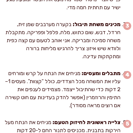
ישיר עם תחתית חמה מדי.
מכינים משחת תיבול:
בקערה מערבבים שמן זית,
חרדל, דבש, שום כתוש, מלח, פלפל ופפריקה. מתקבלת
משחה סמיכה ומבריקה. אני אוהב לטעום עם קצה כפית
ולוודא שיש איזון: צריך להרגיש מליחות ברורה
ומתקתקות עדינה.
מתבלים ומעסים:
מניחים את הנתח על קרש ומורחים
עליו את המשחה מכל הצדדים, כולל “קצוות”. מעסים 1–
2 דקות כדי שהתיבול ייצמד. מצמידים לענפים את
התימין והרוזמרין (אפשר להדק בעדינות עם חוט קשירה
אם רוצים מראה מסודר).
צלייה ראשונית לחיזוק הטעם:
מניחים את הנתח מעל
הירקות בתבנית. מכניסים לתנור החם ל-20 דקות