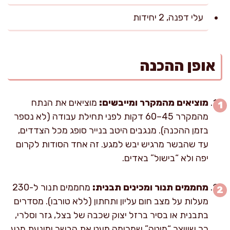
עלי דפנה, 2 יחידות
אופן ההכנה
מוציאים מהמקרר ומייבשים:
מוציאים את הנתח
מהמקרר 45–60 דקות לפני תחילת עבודה (לא נספר
בזמן ההכנה). מנגבים היטב בנייר סופג מכל הצדדים,
עד שהבשר מרגיש יבש למגע. זה אחד הסודות לקרום
יפה ולא “בישול” באדים.
מחממים תנור ומכינים תבנית:
מחממים תנור ל-230
מעלות על מצב חום עליון ותחתון (ללא טורבו). מסדרים
בתבנית או בסיר ברזל יצוק שכבה של בצל, גזר וסלרי,
כך שיווצר “מיטה” שמרימה מעט את הבשר ומונעת מגע