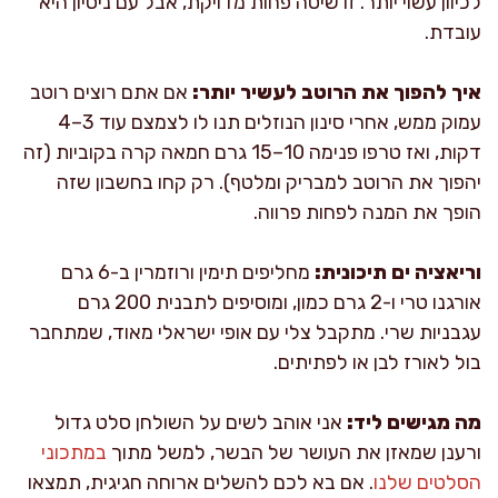
לכיוון עשוי יותר. זו שיטה פחות מדויקת, אבל עם ניסיון היא
עובדת.
איך להפוך את הרוטב לעשיר יותר:
אם אתם רוצים רוטב
עמוק ממש, אחרי סינון הנוזלים תנו לו לצמצם עוד 3–4
דקות, ואז טרפו פנימה 10–15 גרם חמאה קרה בקוביות (זה
יהפוך את הרוטב למבריק ומלטף). רק קחו בחשבון שזה
הופך את המנה לפחות פרווה.
וריאציה ים תיכונית:
מחליפים תימין ורוזמרין ב-6 גרם
אורגנו טרי ו-2 גרם כמון, ומוסיפים לתבנית 200 גרם
עגבניות שרי. מתקבל צלי עם אופי ישראלי מאוד, שמתחבר
בול לאורז לבן או לפתיתים.
מה מגישים ליד:
אני אוהב לשים על השולחן סלט גדול
ורענן שמאזן את העושר של הבשר, למשל מתוך
במתכוני
הסלטים שלנו
. אם בא לכם להשלים ארוחה חגיגית, תמצאו