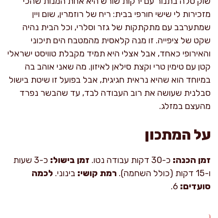
שוק טלה בתנור עם ירקות שורש היא אחת המנות שהכי
מזכירות לי שישי חורפי בבית: ריח של רוזמרין, שום ויין
שמתערבב עם מתקתקות של גזר וסלרי, וכל הבית נהיה
שקט של ציפייה. זו מנה קלאסית מהמטבח הים תיכוני
והאירופי כאחד, אבל אצלי היא תמיד מקבלת טוויסט ישראלי
קטן עם טימין טרי וקצת סילאן לאיזון. מה שאני אוהב בה
במיוחד הוא שהיא נראית חגיגית, אבל בפועל זו שיטת בישול
סבלנית שעושה את רוב העבודה לבד, עד שהבשר נפרד
מהעצם במזלג.
על המתכון
זמן הכנה:
כ-30 דקות עבודה נטו.
זמן בישול:
כ-3 שעות
ו-15 דקות (כולל השחמה).
רמת קושי:
בינוני.
לכמה
סועדים:
6.