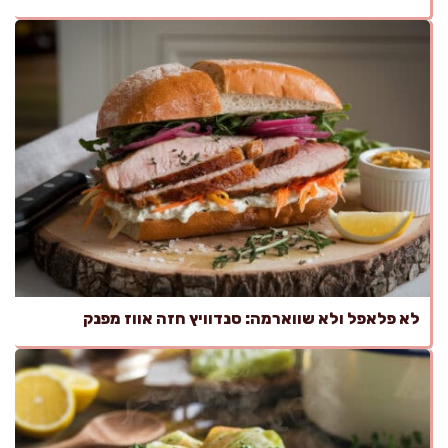
לא פלאפל ולא שווארמה: סנדוויץ חזה אווז מפנק