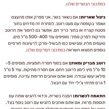
במתכוני הבשרים שלנו
.
ניצול שאריות:
אם נשאר בשר, אני מפרק אותו מהעצם
ושומר בקופסה עם מעט רוטב. למחרת זה מדהים בתוך
פסטה קצרה או בתוך כריך חם. אפשר גם להפוך את הרוטב
והירקות למרק סמיך: מוסיפים עוד 400–500 מ"ל מים,
טועמים מלח, ומגישים כמו תבשיל-מרק; לרעיונות חורפיים
נוספים תמצאו השראה
במתכוני המרקים שלנו
.
רוטב מבריק ומאוזן:
אם בסוף חסרה חומציות, מוסיפים 5–
10 מ"ל מיץ לימון לרוטב החם. אם חסרה מתיקות, עוד 5 מ"ל
סילאן יעשו עבודה. ואם אתם אוהבים חריפות עדינה, מוסיפים
1 גרם פתיתי צ’ילי יחד עם הבצל.
התאמה לכשרות:
המנה בשרית, וכדאי להגיש אותה עם
תוספות פרווה. אם אתם אוהבים להגיש עם רוטב נוסף בצד,
רוטב על בסיס ציר מצומצם משתלב מצוין; יש עוד כיוונים