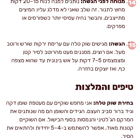
מנוחה לפני הגשה:
נותנים למנה לנוח 15–20 דקות
מחוץ לתנור. זה שלב שאני לא מדלג עליו: המיצים
מתייצבים, והבשר נהיה עסיסי יותר כשפורסים או
מפרקים.
הגשה:
מגישים שוק טלה עם ערימת ירקות שורש ורוטב
מעל. אם רוצים, מסננים מעט מהרוטב לסיר קטן
ומצמצמים 5–7 דקות על אש בינונית עד שהוא מצפה
כף, ואז יוצקים בחזרה.
טיפים והמלצות
בחירת שוק טלה:
אני מחפש שוקיים עם מעטפת שומן דקה
וגיד ברור סביב העצם. הגידים והשומן הם מה שנותנים את
המרקם הג’לטיני והנמסות בסוף הבישול. אם השוקיים
קטנות מאוד, אפשר להשתמש ב-4–5 יחידות ולהתאים את
הסיר.