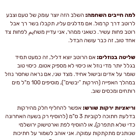
למה חייבים השחמה:
השלב הזה יוצר עומק של טעם וצבע
לרוטב דרך קרמול. אם מדלגים עליו, תקבלו בשר רך אבל
רוטב פחות עשיר. כשאני ממהר, אני עדיין משחيم לפחות צד
אחד טוב, זה כבר עושה הבדל.
שליטה בנוזלים:
אם הרוטב יוצא דליל, זה כמעט תמיד
בגלל יותר מדי נוזל או כיסוי לא מספיק אטום. כיסוי טוב
שומר על אדים ובישול אחיד. מצד שני, אם נראה שחסר נוזל
במהלך האפייה (הירקות “יבשים”), מוסיפים 100 מ"ל מים
רותחים ומכסים שוב.
וריאציות ירקות שורש:
אפשר להחליף חלק מהירקות
בדלעת חתוכה לקוביות 3 ס"מ (להוסיף רק בשעה האחרונה
כדי שלא תתפרק), או להוסיף לפת וארטישוק ירושלמי
שנותנים מתקתקות עמוקה. אני אוהב לשמור על חתיכות