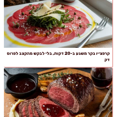
קרפצ׳יו בקר משגע ב-20 דקות, בלי לבקש מהקצב לפרוס
דק