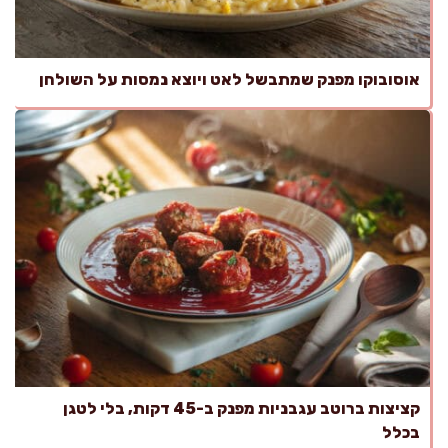
אוסובוקו מפנק שמתבשל לאט ויוצא נמסות על השולחן
קציצות ברוטב עגבניות מפנק ב-45 דקות, בלי לטגן
בכלל