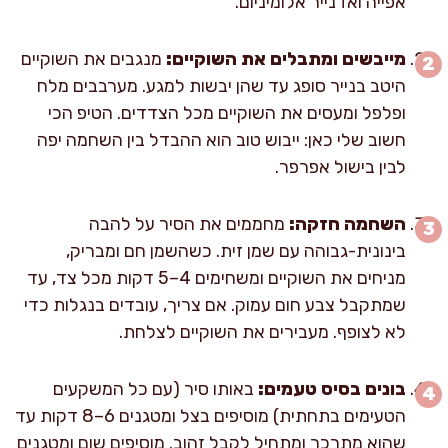
אפייה ואז נייר אלומיניום.
מייבשים ומתבלים את השוקיים:
מנגבים את השוקיים
היטב בנייר סופג עד שהן יבשות למגע. מערבבים מלח
ופלפל ומעסים את השוקיים מכל הצדדים. הטיפ הכי
חשוב שלי כאן: ייבוש טוב הוא ההבדל בין השחמה יפה
לבין בישול אפרפר.
השחמה חזקה:
מחממים את הסיר על להבה
בינונית-גבוהה עם שמן זית. כשהשמן חם ומבריק,
מניחים את השוקיים ומשחימים 4–5 דקות מכל צד, עד
שמתקבל צבע חום עמוק. אם צריך, עובדים בנגלות כדי
לא לצופף. מעבירים את השוקיים לצלחת.
בונים בסיס טעמים:
באותו סיר (עם כל המשקעים
הטעימים בתחתית) מוסיפים בצל ומטגנים 6–8 דקות עד
שהוא מתרכך ומתחיל לקבל זהוב. מוסיפים שום ומטגנים