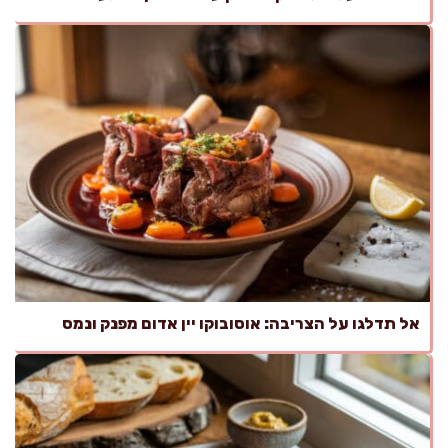
אל תדלגו על הצריבה: אוסובוקו יין אדום מפנק ונמס