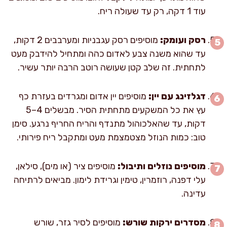
עוד 1 דקה, רק עד שעולה ריח.
רסק ועומק:
מוסיפים רסק עגבניות ומערבבים 2 דקות,
עד שהוא משנה צבע לאדום כהה ומתחיל להידבק מעט
לתחתית. זה שלב קטן שעושה רוטב הרבה יותר עשיר.
דגלזינג עם יין:
מוסיפים יין אדום ומגרדים בעזרת כף
עץ את כל המשקעים מתחתית הסיר. מבשלים 4–5
דקות, עד שהאלכוהול מתנדף והריח החריף נרגע. סימן
טוב: כמות הנוזל מצטמצמת מעט ומתקבל ריח פירותי.
מוסיפים נוזלים ותיבול:
מוסיפים ציר (או מים), סילאן,
עלי דפנה, רוזמרין, טימין וגרידת לימון. מביאים לרתיחה
עדינה.
מסדרים ירקות שורש:
מוסיפים לסיר גזר, שורש