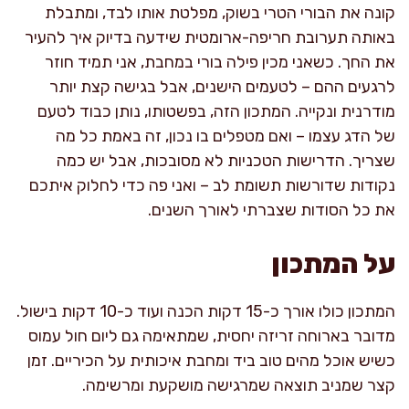
קונה את הבורי הטרי בשוק, מפלטת אותו לבד, ומתבלת
באותה תערובת חריפה-ארומטית שידעה בדיוק איך להעיר
את החך. כשאני מכין פילה בורי במחבת, אני תמיד חוזר
לרגעים ההם – לטעמים הישנים, אבל בגישה קצת יותר
מודרנית ונקייה. המתכון הזה, בפשטותו, נותן כבוד לטעם
של הדג עצמו – ואם מטפלים בו נכון, זה באמת כל מה
שצריך. הדרישות הטכניות לא מסובכות, אבל יש כמה
נקודות שדורשות תשומת לב – ואני פה כדי לחלוק איתכם
את כל הסודות שצברתי לאורך השנים.
על המתכון
המתכון כולו אורך כ-15 דקות הכנה ועוד כ-10 דקות בישול.
מדובר בארוחה זריזה יחסית, שמתאימה גם ליום חול עמוס
כשיש אוכל מהים טוב ביד ומחבת איכותית על הכיריים. זמן
קצר שמניב תוצאה שמרגישה מושקעת ומרשימה.