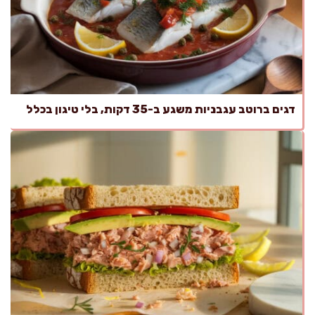
דגים ברוטב עגבניות משגע ב-35 דקות, בלי טיגון בכלל