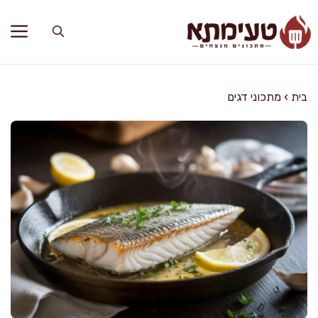
דלג
תוכן
בית
›
מתכוני דגים