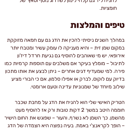
להניח ליד גם קלחי לימון לשדרוג נוסף וטאץ' של
חומציות.
טיפים והמלצות
במהלך השנים ניסיתי להכין את הדג גם עם חמאה מזוקקת
במקום שמן זית – והיא מעניקה לו עומק עשיר ומטבח יותר
אירופאי. יש מי שאוהבים להוסיף גם נגיעת חרדל דיז'ון
לתיבול – מומלץ בעיקר אם משלבים עם תוספות קרמיות כמו
פירה. למי שמעדיף דגים אחרים – ניתן לבצע את אותו מתכון
בדיוק עם לוקוס, לברק או אפילו סלמון, אם כי הבורי מציע
שילוב מיוחד של שמנוניות עדינה וטעם ארומטי.
הטריק האישי שלי הוא להניח את הדג על מחבת שכבר
חוממה היטב במשך 2 דקות טובות ורק אז להוסיף מעט
מהשמן. כך השמן לא נשרף, והעור – שפוגש את החום הישיר
– הופך לקראנצ'י באמת. בעיה נפוצה היא הצמדה של הדג