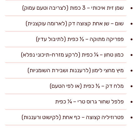
שמן זית איכותי – 3 כפות (לצריבה וטעם עמוק)
שום – שן אחת קצוצה דק (לארומה עוקצנית)
פפריקה מתוקה – ½ כפית (לתיבול עדין)
כמון טחון – ¼ כפית (לרקע מזרח-תיכוני נפלא)
מיץ מחצי לימון (לרעננות ושבירת השומניות)
מלח דק – ½ כפית (או לפי הטעם)
פלפל שחור גרוס טרי – ¼ כפית
פטרוזיליה קצוצה – כף אחת (לקישוט ורעננות)