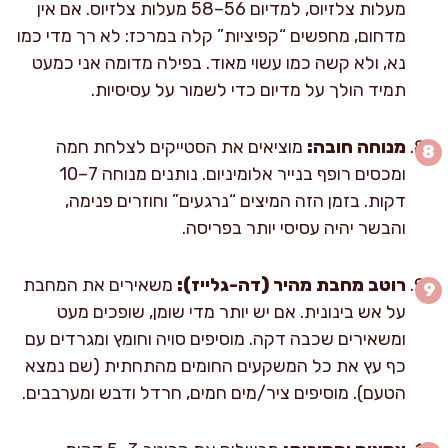
מעלות צלזיוס, למדיום 56–58 מעלות צלזיוס. אם אין
מדחום, מחפשים “קפיציות” קלה במרכז: לא רך מדי כמו
נא, ולא קשה כמו עשוי מאוד. בפילה מדומה אני כמעט
תמיד הולך על מדיום כדי לשמור על עסיסיות.
מנוחה חובה:
מוציאים את הסטייקים לצלחת חמה
ומכסים רופף בנייר אלומיניום. נותנים מנוחה 7–10
דקות. בזמן הזה המיצים “נרגעים” וחוזרים פנימה,
והבשר יהיה עסיסי יותר בפריסה.
רוטב מחבת מהיר (דה-גלייז):
משאירים את המחבת
על אש בינונית. אם יש יותר מדי שומן, שופכים מעט
ומשאירים שכבה דקה. מוסיפים סויה וחומץ ומגרדים עם
כף עץ את כל המשקעים החומים מהתחתית (שם נמצא
הטעם). מוסיפים ציר/מים חמים, חרדל ודבש ומערבבים.