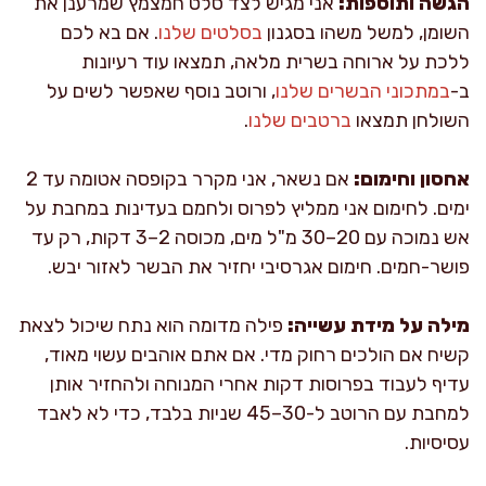
הגשה ותוספות:
אני מגיש לצד סלט חמצמץ שמרענן את
השומן, למשל משהו בסגנון
בסלטים שלנו
. אם בא לכם
ללכת על ארוחה בשרית מלאה, תמצאו עוד רעיונות
ב-
במתכוני הבשרים שלנו
, ורוטב נוסף שאפשר לשים על
השולחן תמצאו
ברטבים שלנו
.
אחסון וחימום:
אם נשאר, אני מקרר בקופסה אטומה עד 2
ימים. לחימום אני ממליץ לפרוס ולחמם בעדינות במחבת על
אש נמוכה עם 20–30 מ"ל מים, מכוסה 2–3 דקות, רק עד
פושר-חמים. חימום אגרסיבי יחזיר את הבשר לאזור יבש.
מילה על מידת עשייה:
פילה מדומה הוא נתח שיכול לצאת
קשיח אם הולכים רחוק מדי. אם אתם אוהבים עשוי מאוד,
עדיף לעבוד בפרוסות דקות אחרי המנוחה ולהחזיר אותן
למחבת עם הרוטב ל-30–45 שניות בלבד, כדי לא לאבד
עסיסיות.