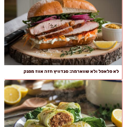
לא פלאפל ולא שווארמה: סנדוויץ חזה אווז מפנק