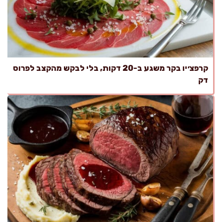
קרפצ׳יו בקר משגע ב-20 דקות, בלי לבקש מהקצב לפרוס
דק