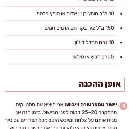
10 מ"ל חומץ בן יין אדום או חומץ בלסמי
150 מ"ל ציר בקר חם או מים חמים
10 גרם חרדל דיז'ון
5 גרם דבש או סילאן
אופן ההכנה
יישור טמפרטורה וייבוש:
אני מוציא את הסטייקים
מהמקרר 20–25 דקות לפני הבישול. בזמן הזה אני
מניח אותם על צלחת ומייבש היטב מכל הצדדים עם נייר
סופג. ייבוש הוא תנאי לקרום יפה: אם הבשר רטוב הוא