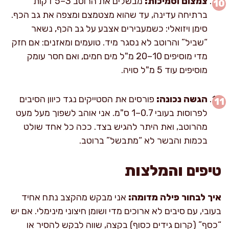
צמצום וסמיכות:
מבשלים את הרוטב 3–5 דקות
ברתיחה עדינה, עד שהוא מצטמצם ומצפה את גב הכף.
סימן ויזואלי: כשמעבירים אצבע על גב הכף, נשאר
“שביל” והרוטב לא נסגר מיד. טועמים ומאזנים: אם חזק
מדי מוסיפים 10–20 מ"ל מים חמים, ואם חסר עומק
מוסיפים עוד 5 מ"ל סויה.
הגשה נכונה:
פורסים את הסטייקים נגד כיוון הסיבים
לפרוסות בעובי 0.7–1 ס"מ. אני אוהב לשפוך מעל מעט
מהרוטב, ואת היתר להגיש בצד. ככה כל אחד שולט
בכמות והבשר לא “מתבשל” ברוטב.
טיפים והמלצות
איך לבחור פילה מדומה:
אני מבקש מהקצב נתח אחיד
בעובי, עם סיבים לא ארוכים מדי ושומן חיצוני מינימלי. אם יש
“כסף” (קרום גידים כסוף) בקצה, שווה לבקש להסיר או