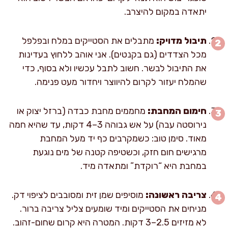
יתאדה במקום להיצרב.
תיבול מדויק:
מתבלים את הסטייקים במלח ובפלפל
מכל הצדדים (גם בקנטים). אני אוהב ללחוץ בעדינות
את התיבול לבשר. חשוב לתבל עכשיו ולא בסוף, כדי
שהמלח יעזור לקרום להיווצר ויחדור מעט פנימה.
חימום המחבת:
מחממים מחבת כבדה (ברזל יצוק או
נירוסטה עבה) על אש גבוהה 3–4 דקות, עד שהיא חמה
מאוד. סימן טוב: כשמקרבים כף יד מעל המחבת
מרגישים חום חזק, וכשטיפה קטנה של מים נוגעת
במחבת היא “רוקדת” ומתאדה מיד.
צריבה ראשונה:
מוסיפים שמן זית ומסובבים לציפוי דק.
מניחים את הסטייקים ומיד שומעים צליל צריבה ברור.
לא מזיזים 2.5–3 דקות. המטרה היא קרום שחום-זהוב.