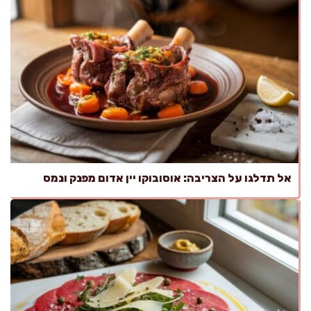
אל תדלגו על הצריבה: אוסובוקו יין אדום מפנק ונמס