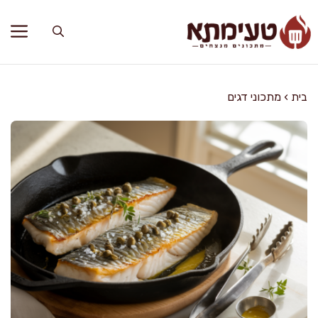
דלג
תוכן
בית
›
מתכוני דגים