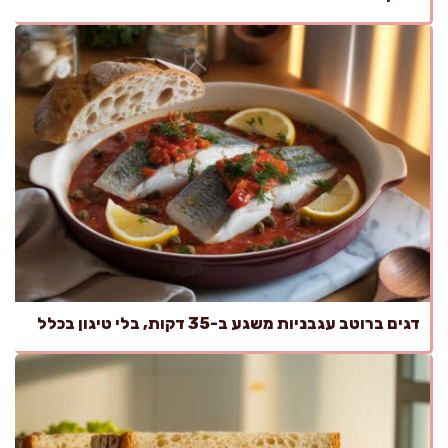
דגים ברוטב עגבניות משגע ב-35 דקות, בלי טיגון בכלל