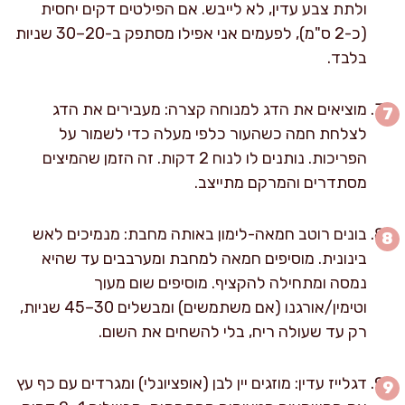
ולתת צבע עדין, לא לייבש. אם הפילטים דקים יחסית
(כ-2 ס"מ), לפעמים אני אפילו מסתפק ב-20–30 שניות
בלבד.
מוציאים את הדג למנוחה קצרה: מעבירים את הדג
לצלחת חמה כשהעור כלפי מעלה כדי לשמור על
הפריכות. נותנים לו לנוח 2 דקות. זה הזמן שהמיצים
מסתדרים והמרקם מתייצב.
בונים רוטב חמאה-לימון באותה מחבת: מנמיכים לאש
בינונית. מוסיפים חמאה למחבת ומערבבים עד שהיא
נמסה ומתחילה להקציף. מוסיפים שום מעוך
וטימין/אורגנו (אם משתמשים) ומבשלים 30–45 שניות,
רק עד שעולה ריח, בלי להשחים את השום.
דגלייז עדין: מוזגים יין לבן (אופציונלי) ומגרדים עם כף עץ