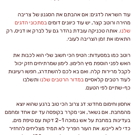
עוד השראה לדגים: אם אהבתם את הסגנון של צריבה
מהירה ורוטב קצר, יש עוד כיוונים דומים
במתכוני הדגים
שלנו
. אותה טכניקה עובדת נהדר גם על לברק או דניס, רק
התאימו את זמן הצריבה לעובי.
רוטב כמו במסעדות: הטיפ הכי חשוב שלי הוא לכבות את
האש לפני הוספת מיץ הלימון. לימון שמרתיחים חזק יכול
לקבל מרירות קלה. ואם בא לכם להשתדרג, חפשו רעיונות
לעוד רטבים קלאסיים
במדור הרטבים שלנו
ותשלבו
כף-שתיים לפי הטעם.
אחסון וחימום מחדש: דג צרוב הכי טוב ברגע שהוא יוצא
מהמחבת. אם נשאר, אני מקרר בקופסה עד יום אחד ומחמם
בעדינות במחבת על אש נמוכה 1–2 דקות עם טיפת מים,
כדי לא לייבש. את העור הפריך לא תמיד מצליחים להחזיר