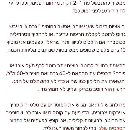
ממשיך להתבשל עוד 1–2 דקות מהחום הפנימי, ולכן עדיף
להוריד רגע לפני “מושלם”.
וריאציות תיבול שאני אוהב: אפשר להוסיף 1 גרם צ'ילי יבש
גרוס לרוטב לקבלת חריפות עדינה, או להחליף פטרוזיליה
בכוסברה אם הולכים לכיוון יותר ישראלי. לפעמים אני מוסיף
10 גרם צלפים שטופים ממש בסוף, שנותנים מליחות חכמה.
התאמת כמויות לרוטב: רוצים יותר רוטב לכף מעל אורז או
פירה? תכפילו את החמאה ל-60 גרם ואת הציר ל-60 מ"ל,
ותשאירו את הלימון כמו שהוא כדי לא להשתלט על הדג.
הרעיון הוא רוטב מבריק ועדין, לא חמוץ מדי.
מה להגיש ליד: אני מגיש את המוסר ים עם סלט ירוק פריך
או ירקות צרובים, ומדי פעם עם קוסקוס או אורז לבן שסופגים
את הרוטב. לרעיונות קלילים, אני קופץ לפעמים אל
במדור
הסלטים שלנו
כדי לבחור משהו רענן ליד.