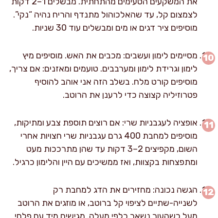
את המשקעים הטעימים מהתחתית. מבשלים 1–2 דקות
לצמצום קל, עד שהאלכוהול מתנדף והריח נהיה “נקי”.
מוסיפים ציר דגים או מים ומבשלים עוד 30 שניות.
מסיימים לימון ועשבים: מכבים את האש. מוסיפים מיץ
לימון וגרידת לימון ומערבבים. טועמים ומאזנים: אם צריך,
מוסיפים קורט מלח. בשלב הזה אני אוהב להוסיף
פטרוזיליה קצוצה כדי לרענן את הרוטב.
אופציה לעגבניות שרי: אם רוצים תוספת צבע ומתיקות,
מוסיפים למחבת 400 גרם עגבניות שרי חצויות אחרי
השום, מקפיצים 2–3 דקות עד שהן מתרככות מעט
ומתפצחות בקצוות, ואז ממשיכים עם היין והלימון כרגיל.
הגשה נכונה: מחזירים את הדג למחבת רק
לשנייה-שתיים לציפוי קל ברוטב, או מוזגים את הרוטב
מעל כשהעור נשאר כלפי מעלה. מגישים מיד עם פלחי