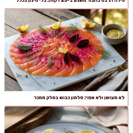
פילה דג בס בתנור משגע ב-25 דקות, בלי טיגון בכלל
לא מעושן ולא אפוי: סלמון כבוש בסלק ממכר