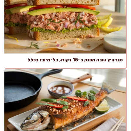
סנדוויץ טונה מפנק ב-15 דקות, בלי מיונז בכלל