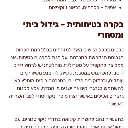
אפויה – בלחמים, בראוניז וקציצות.
בקרה בטיחותית – גידול ביתי
ומסחרי
נבטים בכלל רגישים מאד למזהמים בגלל רמת הלחות
הגבוהה הנדרשת להנבטה. על מנת להבטיח בטיחות, אני
ממליצה להקפיד על סטריליות מוחלטת: יש לרחוץ ידיים
היטב, להשתמש במסננת נקייה, להימנע משיורי מים
עומדים, ולבדוק ריח מידי יום. בהנבטה ביתית מומלץ לא
להשתמש בגרגרי קינואה ישנים מן המדף, אלא לקנות
גרגרים אכילים באישור יצרן מוכר וניקוי יסודי לפני השרייה
ראשונה.
בתעשייה נהוג להשרות קינואה בחדרי ניקוי סגורים, עם
ניהול איכות אוויר וטמפרטורה קבועה. הבקרה נעשית