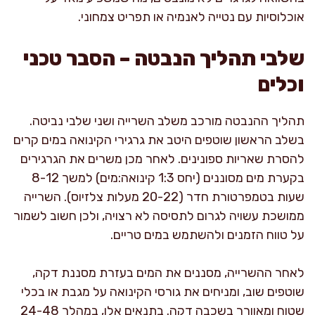
אוכלוסיות עם נטייה לאנמיה או תפריט צמחוני.
שלבי תהליך הנבטה – הסבר טכני
וכלים
תהליך ההנבטה מורכב משלב השרייה ושני שלבי נביטה.
בשלב הראשון שוטפים היטב את גרגירי הקינואה במים קרים
להסרת שאריות ספונינים. לאחר מכן משרים את הגרגירים
בקערת מים מסוננים (יחס 1:3 קינואה:מים) למשך 8-12
שעות בטמפרטורת חדר (20-22 מעלות צלזיוס). השרייה
ממושכת עשויה לגרום לתסיסה לא רצויה, ולכן חשוב לשמור
על טווח הזמנים ולהשתמש במים טריים.
לאחר ההשרייה, מסננים את המים בעזרת מסננת דקה,
שוטפים שוב, ומניחים את גורסי הקינואה על מגבת או בכלי
שטוח ומאוורר בשכבה דקה. בתנאים אלו, במהלך 24-48