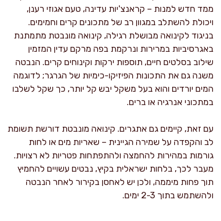
ממד חדש למנות – קראנצ'יות עדינה, טעם אגוזי רענן,
ויכולת להשתלב במגוון רב של מתכונים קרים וחמימים.
בניגוד לקינואה מבושלת רגילה, קינואה מונבטת מתמתנת
באגרסיביות במרירות ונרקמת בפה מרקם עדין המזמין
שילוב בסלטים חיים, תוספות ירקות וקינוחים קרים. הנבטה
משנה גם את התכונות הפיזיקו-כימיות של הגרגר; לדוגמה
המים יורדים והוא בעל משקל יבש קל יותר, כך שקל לשלבו
במתכוני אנרגיה או ברים.
עם זאת, קיימים גם אתגרים. קינואה מונבטת דורשת תשומת
לב והקפדה על שמירה הגיינית – שאריות מים או לחות
גורמות במהירות להחמצה ולהתפתחות פטריות לא רצויות.
מעבר לכך, בלחות ישראלית בקיץ, נבטים עשויים להחמיץ
תוך פחות מיממה, ולכן יש לאחסן בקירור לאחר הנבטה
ולהשתמש בתוך 2-3 ימים.