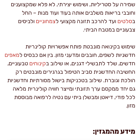
שמירה על סטריליות, ושימוש יצירתי, לא פלא שמקצוענים
וחובבי בריאות משלבים אותה בעוד ועוד מנות – החל
ב
סלטים
ועד להרכב תזונה מקצועי ל
צמחוניים
ולביסים
צבעוניים במטבח הביתי.
שימוש בקינואה מונבטת פותח אפשרויות קולינריות
חדשניות לשפים, חובבים ומדעני מזון. בין אם כבסיס ל
מאפים
חדשים, שלד לתבשילי דגנים, או שילוב ב
קינוחים
טבעוניים,
החשיבה החדשנית סביב הטיפול בגרגירים מונבטים רק
הולכת וגוברת. שילוב בטכניקות בישול מסורתיות וחדשניות
גם יחד ממקסם ערך תזונתי ומייצר חוויה קולינרית מלאה
לכל פודי, דיאטן ומבשלן ביתי עם נטיה לרפואה מבוססת
מזון.
מידע מהמגזין: