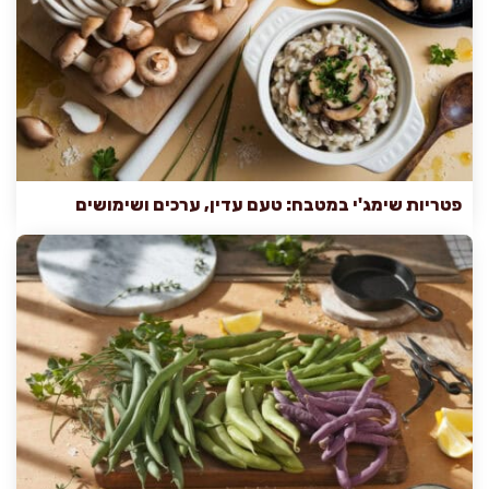
פטריות שימג'י במטבח: טעם עדין, ערכים ושימושים