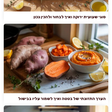
סוגי שעועית ירוקה ואיך לבחור ולהכין נכון
הערך התזונתי של בטטה ואיך לשמור עליו בבישול