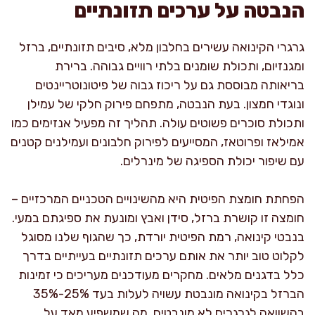
הנבטה על ערכים תזונתיים
גרגרי הקינואה עשירים בחלבון מלא, סיבים תזונתיים, ברזל
ומגנזיום, ותכולת שומנים בלתי רוויים גבוהה. ברירת
בריאותה מבוססת גם על ריכוז גבוה של פיטונוטריינטים
ונוגדי חמצון. בעת הנבטה, מתפחם פירוק חלקי של עמילן
ותכולת סוכרים פשוטים עולה. תהליך זה מפעיל אנזימים כמו
אמילאז ופרוטאז, המסייעים לפירוק חלבונים ועמילנים קטנים
עם שיפור יכולת הספיגה של מינרלים.
הפחתת חומצת הפיטית היא מהשינויים הטכניים המרכזיים –
חומצה זו קושרת ברזל, סידן ואבץ ומונעת את ספיגתם במעי.
בנבטי קינואה, רמת הפיטית יורדת, כך שהגוף שלנו מסוגל
לקלוט טוב יותר את אותם ערכים תזונתיים בעייתיים בדרך
כלל בדגנים מלאים. מחקרים מעודכנים מעריכים כי זמינות
הברזל בקינואה מונבטת עשויה לעלות בעד 25%-35%
בהשוואה לגרגרים לא מונבטים, מה שמשפיע מאד על