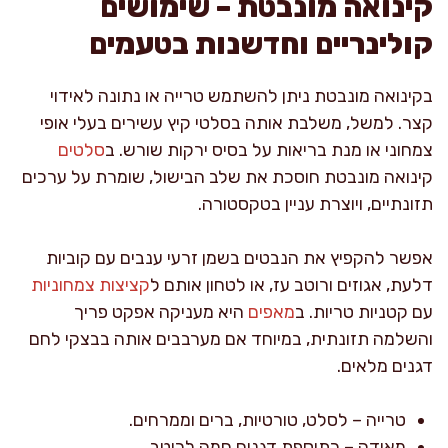
קינואה מונבטת – שימושים
קולינריים וחדשנות בטעמים
בקינואה מונבטת ניתן להשתמש טרייה או נתונה לאידוי
קצר. למשל, משלבת אותה בסלטי קיץ עשירים בעלי אופי
צמחוני או מנת בריאות על בסיס ירקות שורש. ב
סלטים
קינואה מונבטת חוסכת את שלב הבישול, שומרת על ערכים
תזונתיים, ויוצרת עניין בטקסטורה.
אפשר להקפיץ את הנבטים בשמן זרעי ענבים עם קוביות
דלעת, אגוזים ורוטב עז, או לטחון אותם ל
קציצות צמחוניות
עם קטניות טריות. ב
מאפים
היא מעניקה אפקט פריך
והשלמה תזונתית, במיוחד אם מערבבים אותה בבצקי לחם
דגנים מלאים.
טרייה – לסלט, טורטיות, ברים וממרחים.
מאודה – כתוספת דגנים חמה לרוטב.