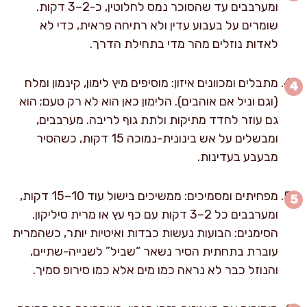
ומערבבים עד שהסוכר נמס לחלוטין, כ-2–3 דקות.
שומרים על בעבוע עדין ולא רתיחה פראית, כדי לא
לאדות נוזלים מהר מדי בתחילת הדרך.
מתבלים ומכוונים איזון: מוסיפים מיץ לימון, קינמון ומלח
(וגם וניל אם אוהבים). הלימון כאן הוא לא רק טעם; הוא
גם עוזר לחדד מתיקות ולתת גוף לריבה. מערבבים,
ומבשלים על אש בינונית-נמוכה 15 דקות, כשהסיר
מבעבע בעדינות.
מפחיתים ומסמיכים: ממשיכים בישול עוד 10–15 דקות,
ומערבבים כל 2–3 דקות עם כף עץ או מרית סיליקון.
הסימנים: הבועות נעשות כבדות ואיטיות יותר, כשהמרית
עוברת בתחתית הסיר נשאר “שביל” לשנייה-שתיים,
והנוזל כבר לא נראה כמו מים אלא כמו סירופ סמיך.