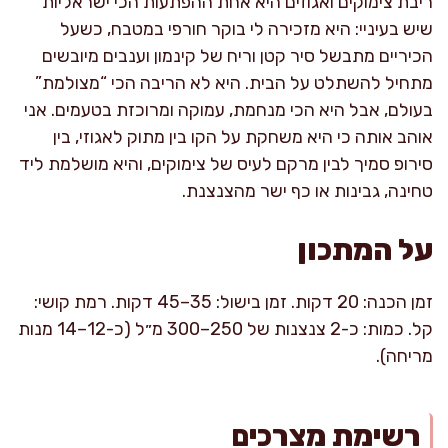
ריבת צימוקים ואגוזים היא אחת ההפתעות הכי ישראליות
שיש בעיניי: היא מזכירה לי בוקר חורפי במטבח, כשעל
הכיריים מתבשל סיר קטן וריח של קינמון וענבים מיובשים
מתחיל להשתלט על הבית. היא לא הריבה הכי “מצולמת”
בעולם, אבל היא הכי מנחמת, עמוקה ומרוכזת בטעמים. אני
אוהב אותה כי היא משחקת על הקו בין מתוק לאגוזי, בין
סירופ סמיך לבין מרקם לעיס של צימוקים, והיא מושלמת ליד
טחינה, גבינות או כף ישר מהצנצנת.
על המתכון
זמן הכנה: 20 דקות. זמן בישול: 35–45 דקות. רמת קושי:
קל. כמות: כ-2 צנצנות של 250–300 מ״ל (כ-12–14 מנות
מריחה).
רשימת מצרכים