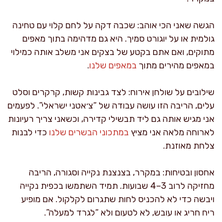
הגשה שאני הכי אוהב: שכבה דקה על לחם קלוי עם טחינה
גולמית או על יוגורט סמיך. היא גם מדהימה בתוך מאפים
מתוקים, ואם אתם בקטע של בצקים אני משלב אותה כמילוי
במאפים מהירים מתוך
במאפים שלנו
.
שילובים על שולחן אירוח: לצד גבינות קשות, קרקרים וסלט
עלים, הריבה הזו עושה עבודה של “צ׳אטני ישראלי”. לפעמים
אני מגיש אותה גם ליד תבשילי קדירה, וכשאני צריך רעיונות
לארוחה מלאה אני מציץ
במתכוני הבשרים שלנו
כדי לבנות
צלחת מאוזנת.
אחסון ובטיחות: במקרר, בצנצנת נקייה וסגורה, הריבה
מחזיקה לרוב 3–4 שבועות. תמיד השתמשו בכפית נקייה
ויבשה כדי לא להכניס לחות שתגרום לקלקול. אם מופיע
ריח חריג או עובש, לא לטעום ולא “לגרד למעלה”.