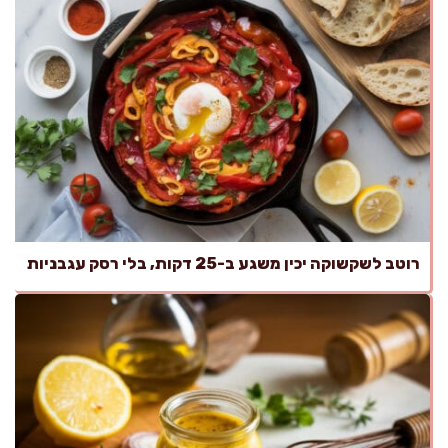
רוטב לשקשוקה יכין משגע ב-25 דקות, בלי רסק עגבניות