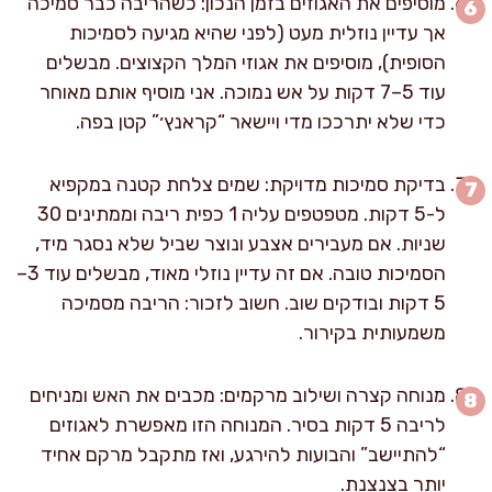
מוסיפים את האגוזים בזמן הנכון: כשהריבה כבר סמיכה
אך עדיין נוזלית מעט (לפני שהיא מגיעה לסמיכות
הסופית), מוסיפים את אגוזי המלך הקצוצים. מבשלים
עוד 5–7 דקות על אש נמוכה. אני מוסיף אותם מאוחר
כדי שלא יתרככו מדי ויישאר “קראנץ׳” קטן בפה.
בדיקת סמיכות מדויקת: שמים צלחת קטנה במקפיא
ל-5 דקות. מטפטפים עליה 1 כפית ריבה וממתינים 30
שניות. אם מעבירים אצבע ונוצר שביל שלא נסגר מיד,
הסמיכות טובה. אם זה עדיין נוזלי מאוד, מבשלים עוד 3–
5 דקות ובודקים שוב. חשוב לזכור: הריבה מסמיכה
משמעותית בקירור.
מנוחה קצרה ושילוב מרקמים: מכבים את האש ומניחים
לריבה 5 דקות בסיר. המנוחה הזו מאפשרת לאגוזים
“להתיישב” והבועות להירגע, ואז מתקבל מרקם אחיד
יותר בצנצנת.