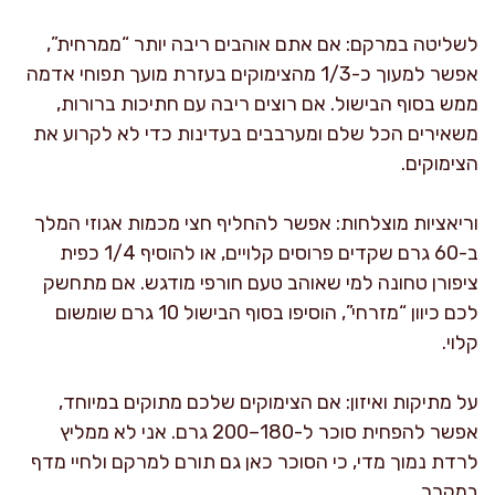
לשליטה במרקם: אם אתם אוהבים ריבה יותר “ממרחית”,
אפשר למעוך כ-1/3 מהצימוקים בעזרת מועך תפוחי אדמה
ממש בסוף הבישול. אם רוצים ריבה עם חתיכות ברורות,
משאירים הכל שלם ומערבבים בעדינות כדי לא לקרוע את
הצימוקים.
וריאציות מוצלחות: אפשר להחליף חצי מכמות אגוזי המלך
ב-60 גרם שקדים פרוסים קלויים, או להוסיף 1/4 כפית
ציפורן טחונה למי שאוהב טעם חורפי מודגש. אם מתחשק
לכם כיוון “מזרחי”, הוסיפו בסוף הבישול 10 גרם שומשום
קלוי.
על מתיקות ואיזון: אם הצימוקים שלכם מתוקים במיוחד,
אפשר להפחית סוכר ל-180–200 גרם. אני לא ממליץ
לרדת נמוך מדי, כי הסוכר כאן גם תורם למרקם ולחיי מדף
במקרר.