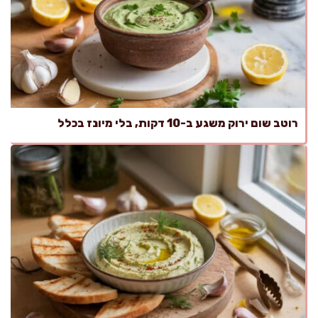
רוטב שום ירוק משגע ב-10 דקות, בלי מיונז בכלל