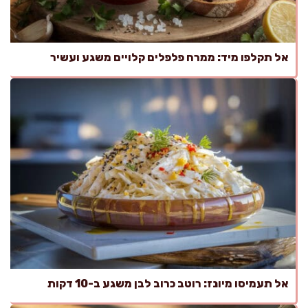
אל תקלפו מיד: ממרח פלפלים קלויים משגע ועשיר
אל תעמיסו מיונז: רוטב כרוב לבן משגע ב-10 דקות