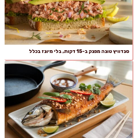
סנדוויץ טונה מפנק ב-15 דקות, בלי מיונז בכלל