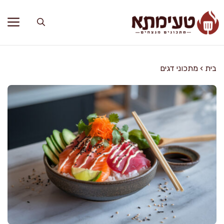
דלג
תוכן
בית
›
מתכוני דגים