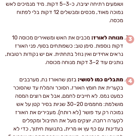
ושומעים רתיחה יציבה, כ-3–5 דקות. מיד מנמיכים לאש
נמוכה מאוד, מכסים ומבשלים 12 דקות בלי לפתוח
מכסה.
מנוחה לאורז:
מכבים את האש ומשאירים מכוסה 10
דקות נוספות. סימן טוב: כשפותחים בסוף, פני האורז
נראים אחידים ואין נוזל בתחתית. אם יש נקודות רטובות,
נותנים עוד 2–3 דקות מנוחה מכוסה.
מתבלים כמו לסושי:
בזמן שהאורז נח, מערבבים
בקערית את חומץ האורז, הסוכר והמלח עד שהסוכר
כמעט נמס. לא חייבים לחמם, אבל אם רוצים המסה
מושלמת: מחממים 20–30 שניות בסיר קטן על אש
נמוכה רק עד פושר (לא רותח). מעבירים את האורז
לקערה רחבה, יוצקים מעל את התיבול ומקפלים
בעדינות עם כף עץ או מרית, בתנועות חיתוך, כדי לא