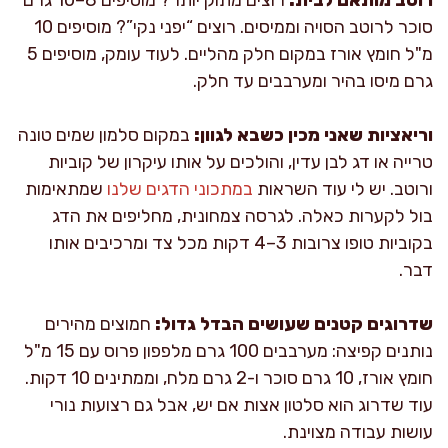
סוכר לרוטב הסויה וממיסים. רוצים “יפני נקי”? מוסיפים 10
מ"ל חומץ אורז במקום חלק מהליים. לעוד עומק, מוסיפים 5
גרם מיסו בהיר ומערבבים עד חלק.
וריאציות שאני מכין כשבא לגוון:
במקום סלמון שמים טונה
טרייה או דג לבן עדין, והולכים על אותו עיקרון של קוביות
ורוטב. יש לי עוד השראות
במתכוני הדגים שלנו
שמתאימות
בול לקערות כאלה. לגרסה צמחונית, מחליפים את הדג
בקוביות טופו צרובות 3–4 דקות מכל צד ומרכיבים אותו
דבר.
שדרוגים קטנים שעושים הבדל גדול:
חמוצים מהירים
נותנים קפיצה: מערבבים 100 גרם מלפפון פרוס עם 15 מ"ל
חומץ אורז, 10 גרם סוכר ו-2 גרם מלח, וממתינים 10 דקות.
עוד שדרוג הוא סלטון אצות אם יש, אבל גם רצועות נורי
עושות עבודה מצוינת.