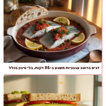
דגים ברוטב עגבניות משגע ב-35 דקות, בלי טיגון בכלל