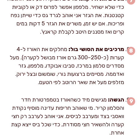
כדי שלא ישחיר. מלפפון אפשר לפרוס דק או לקוביות
קטנטנות. את הגזר אני אוהב לגרד גס כדי שייתן נפח
ופריכות. אם יש זמן, משרים את הגזר 5 דקות במים
קרים ואז מסננים היטב לקבלת קראנץ’.
מרכיבים את הסושי בול:
מחלקים את האורז ל-4
קערות (כ-250–300 גרם אורז מבושל לקערה). מעל
מסדרים סלמון במרכז, סביבו אבוקדו, מלפפון, גזר
ואדממה. מסיימים ברצועות נורי, שומשום ובצל ירוק.
מזלפים מעל את שאר הרוטב לפי הטעם.
הגשה:
מגישים מיד כשהאורז בטמפרטורת חדר
והסלמון קריר. מי שאוהב חריפות עדינה מוסיף נקודת
וואסבי בצד ומערבב לביסים. אני אוהב לערבב רק חצי
קערה ולהשאיר חצי מסודרת, כדי שכל ביס ייצא קצת
אחרת.