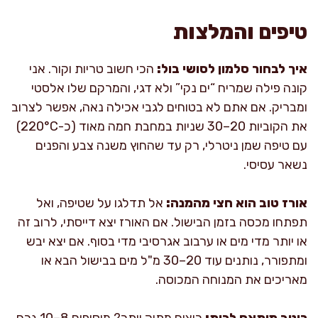
טיפים והמלצות
איך לבחור סלמון לסושי בול:
הכי חשוב טריות וקור. אני
קונה פילה שמריח “ים נקי” ולא דגי, והמרקם שלו אלסטי
ומבריק. אם אתם לא בטוחים לגבי אכילה נאה, אפשר לצרוב
את הקוביות 20–30 שניות במחבת חמה מאוד (כ-220°C)
עם טיפה שמן ניטרלי, רק עד שהחוץ משנה צבע והפנים
נשאר עסיסי.
אורז טוב הוא חצי מהמנה:
אל תדלגו על שטיפה, ואל
תפתחו מכסה בזמן הבישול. אם האורז יצא דייסתי, לרוב זה
או יותר מדי מים או ערבוב אגרסיבי מדי בסוף. אם יצא יבש
ומתפורר, נותנים עוד 20–30 מ"ל מים בבישול הבא או
מאריכים את המנוחה המכוסה.
רוטב מותאם לבית:
רוצים מתוק יותר? מוסיפים 8–10 גרם