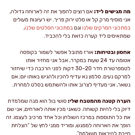
מה מגישים ליד:
אם רוצים להפוך את זה לארוחה גדולה,
אני מוסיף מרק קל או סלט ירוק פריך. יש רעיונות מעולים
במתכוני המרקים שלנו
וגם
במתכוני הסלטים שלנו
,
שמתאימים ליד קערה כזאת בלי להכביד.
אחסון ובטיחות:
אורז מתובל אפשר לשמור בקופסה
אטומה עד 24 שעות במקרר, אבל אני מחזיר אותו
לטמפרטורת חדר 20–30 דקות לפני הרכבה כדי שיחזור
למרקם נעים. סלמון נא עדיף להכין ולהגיש באותו יום; אם
נשאר, אני מעדיף לצרוב אותו ולהשתמש בסלט למחרת.
הערה קטנה מהמטבח שלי:
סושי בול הוא מנה שמלמדת
דיוק בלי להיות קשוחה. כשאני מכין אותה לאורחים, אני שם
את כל התוספות במרכז השולחן וכל אחד מרכיב לעצמו. זה
הופך את הארוחה למפגש, ומוריד ממני לחץ של “הצלחת
חייבת להיראות מושלמת”.