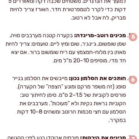
למעוך את הגרגרים. משטחים שכבה דקה ומאווררים 5
דקות כדי לקרר לטמפרטורת חדר. האורז צריך להיות
מבריק, לח אבל לא רטוב.
מכינים רוטב-מרינדה:
בקערה קטנה מערבבים סויה,
שמן שומשום, ג׳ינג׳ר, שום ומיץ ליים. טועמים: צריך להיות
מאוזן בין מלוח-חמצמץ עם ריח שומשום ברור. אם יצא
חד מדי, מוסיפים 10–20 מ"ל מים.
חותכים את הסלמון נכון:
מייבשים את הסלמון בנייר
סופג (זה משפר מרקם ומונע “הצפה” של הקערה).
פורסים לקוביות של 1.5–2 ס"מ. סימן לחיתוך טוב:
הקוביות נראות נקיות ולא “מעוכות”. מערבבים את
הסלמון עם חצי מכמות הרוטב ומשהים 8–10 דקות
במקרר.
מכינים את הירקות:
פורסים אבוקדו רגע לפני ההגשה