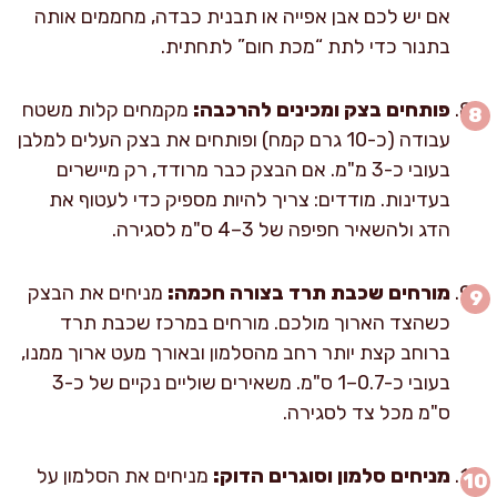
אם יש לכם אבן אפייה או תבנית כבדה, מחממים אותה
בתנור כדי לתת “מכת חום” לתחתית.
פותחים בצק ומכינים להרכבה:
מקמחים קלות משטח
עבודה (כ-10 גרם קמח) ופותחים את בצק העלים למלבן
בעובי כ-3 מ"מ. אם הבצק כבר מרודד, רק מיישרים
בעדינות. מודדים: צריך להיות מספיק כדי לעטוף את
הדג ולהשאיר חפיפה של 3–4 ס"מ לסגירה.
מורחים שכבת תרד בצורה חכמה:
מניחים את הבצק
כשהצד הארוך מולכם. מורחים במרכז שכבת תרד
ברוחב קצת יותר רחב מהסלמון ובאורך מעט ארוך ממנו,
בעובי כ-0.7–1 ס"מ. משאירים שוליים נקיים של כ-3
ס"מ מכל צד לסגירה.
מניחים סלמון וסוגרים הדוק:
מניחים את הסלמון על