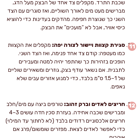
שכבת התרד. מקפלים צד אחד של הבצק מעל הדג,
מברישים מעט מים לאורך השוליים, ואז סוגרים עם הצד
השני כך שנוצרת חפיפה. מהדקים בעדינות כדי להוציא
כיסי אוויר, אבל לא “מועכים” את הבצק.
סגירת קצוות ויישור לצורה יפה:
מקפלים את הקצוות
כמו מעטפה: קודם צד אחד פנימה, ואז הצד השני.
הופכים בזהירות כך שהתפר יהיה למטה ומעבירים
לתבנית. אם נשאר עודף בצק, גוזרים ומשאירים שוליים
של 1–1.5 ס"מ בלבד, כדי למנוע אזורים עבים שלא
נאפים.
חריצים לאדים וברק זהוב:
טורפים ביצה עם מים/חלב
ומברישים שכבה אחידה. בעזרת סכין חדה עושים 3–4
חריצים אלכסוניים רדודים בלבד (לא לחתוך עד המילוי)
כדי לאפשר לאדים לצאת. מפזרים שומשום/פרג אם
אוהבים.