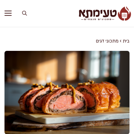
דלג
תוכן
בית
›
מתכוני דגים