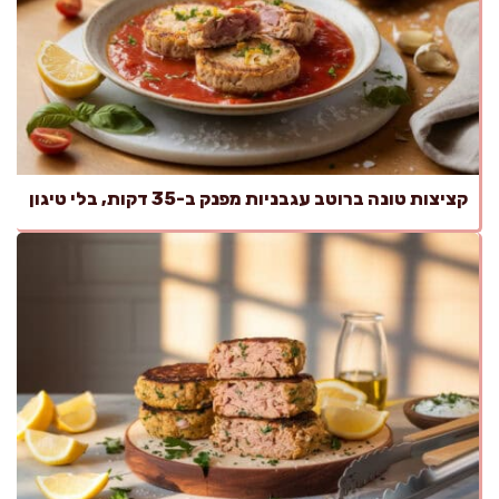
קציצות טונה ברוטב עגבניות מפנק ב-35 דקות, בלי טיגון