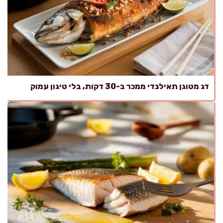
דג מטוגן תאילנדי ממכר ב-30 דקות, בלי טיגון עמוק