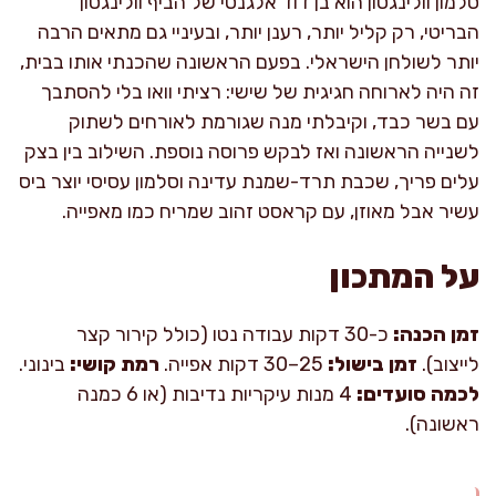
סלמון וולינגטון הוא בן דוד אלגנטי של הביף וולינגטון
הבריטי, רק קליל יותר, רענן יותר, ובעיניי גם מתאים הרבה
יותר לשולחן הישראלי. בפעם הראשונה שהכנתי אותו בבית,
זה היה לארוחה חגיגית של שישי: רציתי וואו בלי להסתבך
עם בשר כבד, וקיבלתי מנה שגורמת לאורחים לשתוק
לשנייה הראשונה ואז לבקש פרוסה נוספת. השילוב בין בצק
עלים פריך, שכבת תרד-שמנת עדינה וסלמון עסיסי יוצר ביס
עשיר אבל מאוזן, עם קראסט זהוב שמריח כמו מאפייה.
על המתכון
זמן הכנה:
כ-30 דקות עבודה נטו (כולל קירור קצר
לייצוב).
זמן בישול:
25–30 דקות אפייה.
רמת קושי:
בינוני.
לכמה סועדים:
4 מנות עיקריות נדיבות (או 6 כמנה
ראשונה).