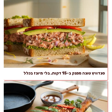
סנדוויץ טונה מפנק ב-15 דקות, בלי מיונז בכלל