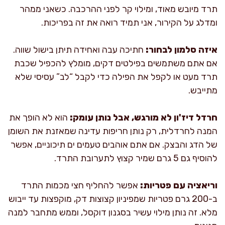
תרד מיובש מאוד, ומילוי קר לפני ההרכבה. כשאני ממהר
ומדלג על הקירור, אני תמיד רואה את זה בפריכות.
איזה סלמון לבחור:
חתיכה עבה ואחידה תיתן בישול שווה.
אם אתם משתמשים בפילטים דקים, מומלץ להכפיל שכבת
תרד מעט או לקפל את הפילה כדי לקבל “לב” עסיסי שלא
מתייבש.
חרדל דיז'ון לא מורגש, אבל נותן עומק:
הוא לא הופך את
המנה לחרדלית, רק נותן חריפות עדינה שמאזנת את השומן
של הדג והבצק. אם אתם אוהבים טעמים ים תיכוניים, אפשר
להוסיף גם 5 גרם שמיר קצוץ לתערובת התרד.
וריאציה עם פטריות:
אפשר להחליף חצי מכמות התרד
ב-200 גרם פטריות שמפיניון קצוצות דק, מוקפצות עד ייבוש
מלא. זה נותן מילוי עשיר בסגנון דוקסל, וממש מתחבר למנה