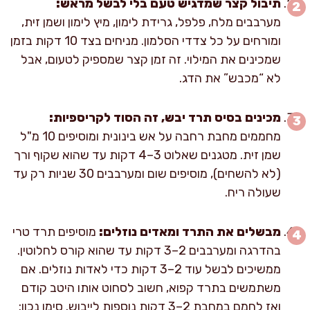
תיבול קצר שמדגיש טעם בלי לבשל מראש:
מערבבים מלח, פלפל, גרידת לימון, מיץ לימון ושמן זית,
ומורחים על כל צדדי הסלמון. מניחים בצד 10 דקות בזמן
שמכינים את המילוי. זה זמן קצר שמספיק לטעום, אבל
לא “מכבש” את הדג.
מכינים בסיס תרד יבש, זה הסוד לקריספיות:
מחממים מחבת רחבה על אש בינונית ומוסיפים 10 מ"ל
שמן זית. מטגנים שאלוט 3–4 דקות עד שהוא שקוף ורך
(לא להשחים), מוסיפים שום ומערבבים 30 שניות רק עד
שעולה ריח.
מבשלים את התרד ומאדים נוזלים:
מוסיפים תרד טרי
בהדרגה ומערבבים 2–3 דקות עד שהוא קורס לחלוטין.
ממשיכים לבשל עוד 2–3 דקות כדי לאדות נוזלים. אם
משתמשים בתרד קפוא, חשוב לסחוט אותו היטב קודם
ואז לחמם במחבת 2–3 דקות נוספות לייבוש. סימן נכון: