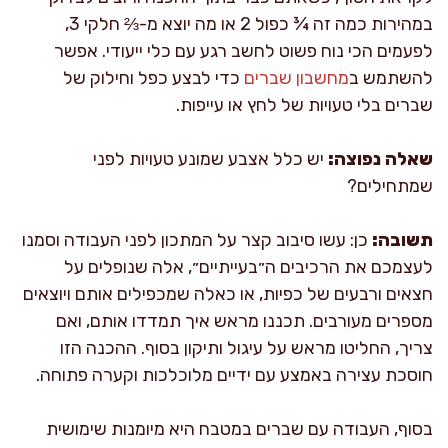
במהירות כמה זה ¾ כפול 2 או מה יוצא מ-⅔ חלקי 3,
לפעמים הכי נוח פשוט לחשב רגע עם כלי ייעודי. אפשר
להשתמש ב
מחשבון שברים
כדי לבצע כפל וחילוק של
שברים בלי טעויות של לחץ או עייפות.
שאלה נפוצה:
יש כלל אצבע שמונע טעויות לפני
שמתחילים?
תשובה:
כן: עשו סיבוב קצר על המתכון לפני העבודה וסמנו
לעצמכם את הרכיבים ה״בעייתיים״, אלה שנופלים על
חצאים ורבעים של כפיות, או כאלה שמכפילים אותם ויוצאים
מספרים מעורבים. תכננו מראש איך תמדדו אותם, ואם
צריך, החליטו מראש על עיגול ותיקון בסוף. ההכנה הזו
חוסכת עצירה באמצע עם ידיים מלוכלכות וקערה פתוחה.
בסוף, העבודה עם שברים במטבח היא מיומנות שימושית