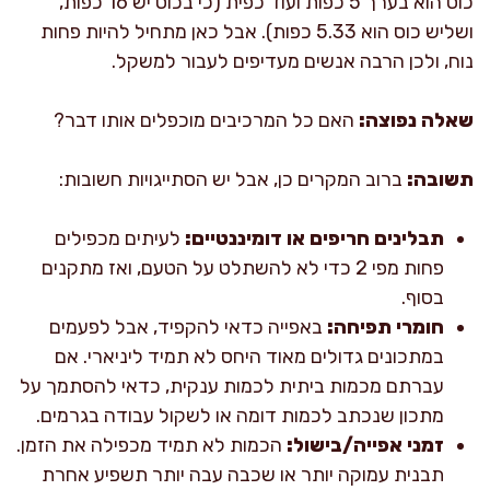
כוס הוא בערך 5 כפות ועוד כפית (כי בכוס יש 16 כפות,
ושליש כוס הוא 5.33 כפות). אבל כאן מתחיל להיות פחות
נוח, ולכן הרבה אנשים מעדיפים לעבור למשקל.
שאלה נפוצה:
האם כל המרכיבים מוכפלים אותו דבר?
תשובה:
ברוב המקרים כן, אבל יש הסתייגויות חשובות:
תבלינים חריפים או דומיננטיים:
לעיתים מכפילים
פחות מפי 2 כדי לא להשתלט על הטעם, ואז מתקנים
בסוף.
חומרי תפיחה:
באפייה כדאי להקפיד, אבל לפעמים
במתכונים גדולים מאוד היחס לא תמיד ליניארי. אם
עברתם מכמות ביתית לכמות ענקית, כדאי להסתמך על
מתכון שנכתב לכמות דומה או לשקול עבודה בגרמים.
זמני אפייה/בישול:
הכמות לא תמיד מכפילה את הזמן.
תבנית עמוקה יותר או שכבה עבה יותר תשפיע אחרת