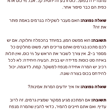
מהמדידה בפועל. כוס ורבע זה יחסית קל. אבל ⅜ כוס או ⅙
כפית הם כבר סיפור אחר.
שאלה נפוצה:
האם מעבר לשקילה בגרמים באמת פותר
את זה?
תשובה:
הוא מפשט המון, במיוחד בהכפלה וחלוקה. אם יש
לכם מתכון בגרמים ואתם צריכים חצי, פשוט מחלקים כל
מספר ב-2. אין צורך לשבור את הראש על ⅓ כוס, ואין תלות
באיזה סט כוסות מדידה יש בבית. הבעיה היחידה: לא לכל
רכיב יש המרה אחידה מנפח למשקל. קמח, לדוגמה, יכול
להידחס בכוס בצורה שונה.
שאלה נפוצה:
אז איך יודעים המרות אמינות?
תשובה:
אם המתכון מגיע ממקור שמציין גרמים, זה לרוב
עדיף. ואם אתם חייבים להמיר, כדאי להבין שהמרה מנפח