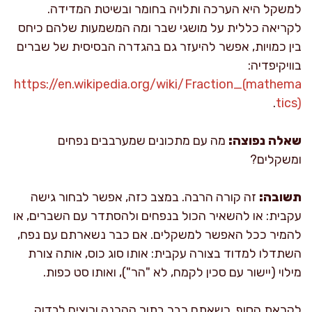
למשקל היא הערכה ותלויה בחומר ובשיטת המדידה.
לקריאה כללית על מושגי שבר ומה המשמעות שלהם כיחס
בין כמויות, אפשר להיעזר גם בהגדרה הבסיסית של שברים
בוויקיפדיה:
https://en.wikipedia.org/wiki/Fraction_(mathema
.
tics)
שאלה נפוצה:
מה עם מתכונים שמערבבים נפחים
ומשקלים?
תשובה:
זה קורה הרבה. במצב כזה, אפשר לבחור גישה
עקבית: או להשאיר הכול בנפחים ולהסתדר עם השברים, או
להמיר ככל האפשר למשקלים. אם כבר נשארתם עם נפח,
השתדלו למדוד בצורה עקבית: אותו סוג כוס, אותה צורת
מילוי (יישור עם סכין לקמח, לא "הר"), ואותו סט כפות.
לקראת הסוף, כשאתם כבר בתוך ההכנה ורוצים לבדוק