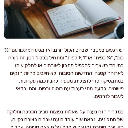
יש רגעים במטבח שבהם הכול זורם, ואז מגיע המתכון עם "⅔
כוס", "¼ כפית" או "1½ כפות" ומתחיל בלבול קטן. זה קורה
במיוחד כשצריך להכפיל מתכון לאורחים או לחלק אותו
לארוחה קטנה. החדשות הטובות: לא חייבים להיות חזקים
במתמטיקה כדי להצליח. מספיק להבין כמה עקרונות
פשוטים, לדעת מתי לעבוד עם כוסות וכפות, ומתי כדאי
לעבור לגרמים.
במדריך הזה נענה על שאלות נפוצות סביב הכפלה וחלוקה
של מתכונים, ונראה איך עובדים עם שברים בצורה נקייה,
כזו שגם חוסכת זמן וגם שומרת על תוצאה טעימה ועקבית.