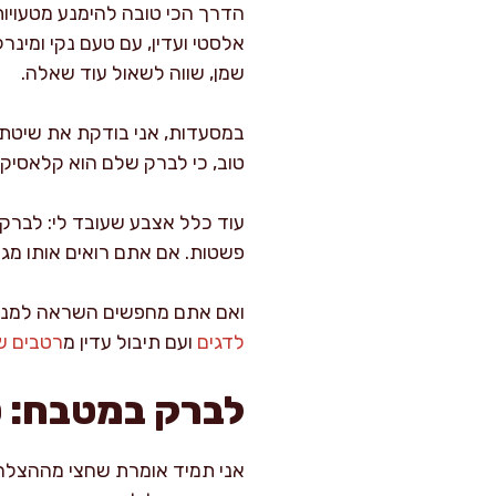
הדרך הכי טובה להימנע מטעויות
שמן, שווה לשאול עוד שאלה.
טוב, כי לברק שלם הוא קלאסיקה. אם כתוב רק “sea bass fillet” בלי פירוט
עוד כלל אצבע שעובד לי: לברק 
פשטות. אם אתם רואים אותו מגיע
ואם אתם מחפשים השראה למנות 
לדגים
ועם תיבול עדין מ
רטבים ש
לברק במטבח: טי
אני תמיד אומרת שחצי מההצלחה