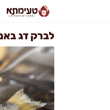
דלג
תוכן
לברק דג באנג