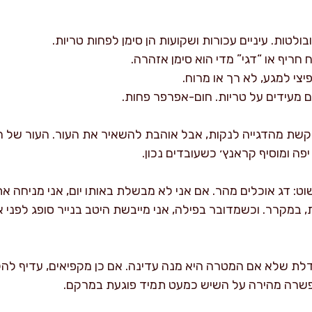
ובולטות. עיניים עכורות ושקועות הן סימן לפחות טריות.
יח חריף או “דגי” מדי הוא סימן אזהרה.
צי למגע, לא רך או מרוח.
דים מעידים על טריות. חום-אפרפר פחות.
קשת מהדגייה לנקות, אבל אוהבת להשאיר את העור. העור של הל
ה ומוסיף קראנץ׳ כשעובדים נכון.
וט: דג אוכלים מהר. אם אני לא מבשלת באותו יום, אני מניחה
 במקרר. וכשמדובר בפילה, אני מייבשת היטב בנייר סופג לפני א
 שלא אם המטרה היא מנה עדינה. אם כן מקפיאים, עדיף להקפ
פשרה מהירה על השיש כמעט תמיד פוגעת במרקם.