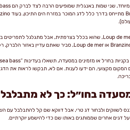
ולם).
עוד שם שתפגשו לפעמים הוא Loup de mer, שהוא בכלל בצרפתית, אבל מתגלג
טיפ שאני תמיד נותנת: כשאתם בקניות בחו
Dicentrarchus l)?” אם המקום מקצועי, הם ידעו לענות. אם לא, תבקשו לראות א
ריכה.
מסעדה בחו״ל: כך לא מתבלבלי
 על דגים אחרים שממותגים באותו שם כדי להישמע יוקרתיים.