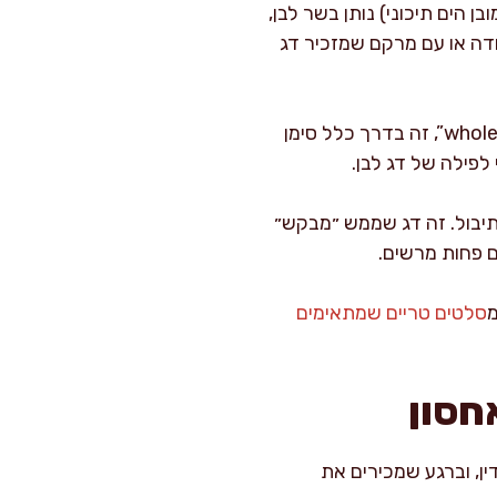
הים תיכוני) נותן בשר לבן,
א גדול מאוד, זול בצורה חשודה או עם מרקם שמזכיר דג
במסעדות, אני בודקת את שיטת הבישול: אם כתוב “grilled branzino” או “whole roasted sea bass”, זה בדרך כלל סימן
 תיבול. זה דג שממש ״מבקש״
ם פחות מרשים.
מ
סלטים טריים שמתאימים
חסון
ן, וברגע שמכירים את