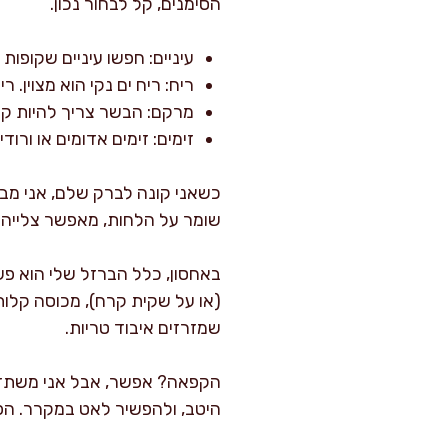
הסימנים, קל לבחור נכון.
עיניים: חפשו עיניים שקופות 
ריח: ריח ים נקי הוא מצוין. ר
מרקם: הבשר צריך להיות קפי
זימים: זימים אדומים או ורו
כשאני קונה לברק שלם, אני מב
שומר על הלחות, מאפשר צלייה יפ
באחסון, כלל הברזל שלי הוא פש
(או על שקית קרח), מכוסה קלות,
שמזרזים איבוד טריות.
הקפאה? אפשר, אבל אני משתדלת
היטב, ולהפשיר לאט במקרר. ה