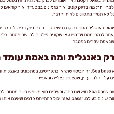
חיל בשאלה קטנה: איך אומרים לברק באנגלית. זה נשמע כמו עני
 יותר: מה בדיוק קונים, איך מזמינים במסעדה, איך קוראים לדג
 לא תמיד מתכוונים לאותו הדבר.
השמות באנגלית מרוויח שקט נפשי בקניות וגם דיוק בבישול. כבר 
בלים דג אחר לגמרי ממה שדמיינו, או שקונים פילטים לפי שם מסחרי בל
שבאמת עוזרים במטבח.
רק באנגלית ומה באמת עומד 
התרגום הנפוץ ביותר ללברק הוא Sea bass. זה הביטוי שתראו בתפריטים, במתכונ
 על דג לבן, עדין, שמצטיין בצלייה ובאפייה.
עם זאת, כאן מגיע ה״אבל״ החשוב: Sea bass הוא שם רחב, ולעיתים הוא משמש כ
ממשפחות שונות. כלומר, במקומות שונים בעולם, “sea bass” יכול לה