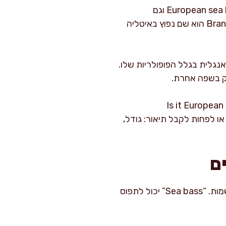
אם אתם רוצים להיות מדויקים במיוחד, שני שמות באנגלית שמופיעים הרבה לצד לברק הם European sea bass וגם
Branzino. European sea bass מתייחס בדרך כלל לדג המוכר במזרח הים התיכון, בעוד Branzino הוא שם נפוץ באיטליה
ל לתפריטים באנגלית בגלל הפופולריות שלו.
״ל או מזמינים במסעדה, תשאלו בעדינות “Is it European sea bass
ת הדג או לפחות לקבל תיאור: גודל,
ם
כשאני מטיילת, אני אוהבת להיכנס לשווקים ולבחור דג טרי, אבל דווקא שם קל להתבלבל עם השמות. “Sea bass” יכול לתפוס