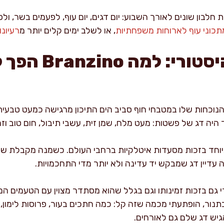
ת חלבון שונים לאורך השבוע: יום דגים, יום עוף, לפעמים בשר, 
תכוני עוף לארוחות משפחתיות
, או לשלב ימים קלים יותר מ
רעיונ
רקע תרבותי והיסטורי: ל
והנוכחות שלו במטבחי חוף סביב הים התיכון מרגישה כמעט טבעית
יה דג של פשטות: מעט מלח, שמן זית, עשבי תיבול, חום טוב וזמן
ך למוכר במיוחד בזכות מסעדות איטלקיות ברחבי העולם. כשמנה מקבלת 
 עדיין דג שמבקש יד עדינה ולא יותר מדי התחכמויות.
 גם בזכות זמינותו וגם בגלל שהוא מסתדר מצוין עם הטעמים המק
ר, הופתעתי מכמה שזה קל: כמה חתכים בעור, פרוסות לימון, שמן
גיש דג שלם גם לאורחים.