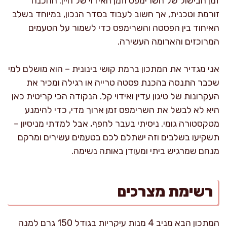
זמן הבישול של השרימפס וזמן האידוי של היין. ההכנה
זורמת וטכנית, אך חשוב לעבוד בסדר הנכון, במיוחד בשלב
האיחוד בין הפסטה והשרימפס כדי לשמור על הטעמים
המרוכזים והארומה העשירה.
אני מגדיר את המתכון ברמת קושי בינונית – הוא מושלם למי
שכבר התנסה בהכנת פסטה טרייה או רגילה ומכיר את
העקרונות של טיגון עדין ואידוי קל. הנקודה הכי קריטית כאן
היא לא לבשל את השרימפס זמן ארוך מדי, כדי להימנע
מטקסטורה גומי. ניסיתי בעבר לחפף, אבל למדתי מניסיון –
תשקיעו בשלבים וזה ישתלם לכם בטעמים עשירים ומרקם
מנחם שמרגיש ביתי ומעודן באותה נשימה.
רשימת מצרכים
המתכון הבא מניב 4 מנות עיקריות בגודל 150 גרם למנה