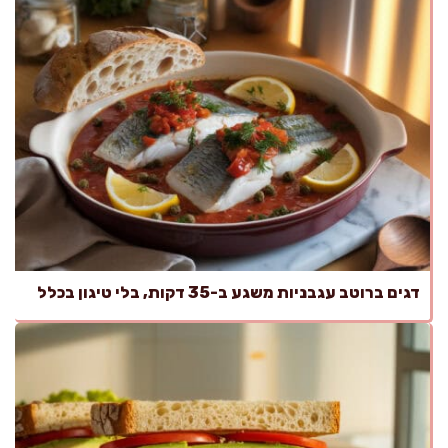
דגים ברוטב עגבניות משגע ב-35 דקות, בלי טיגון בכלל