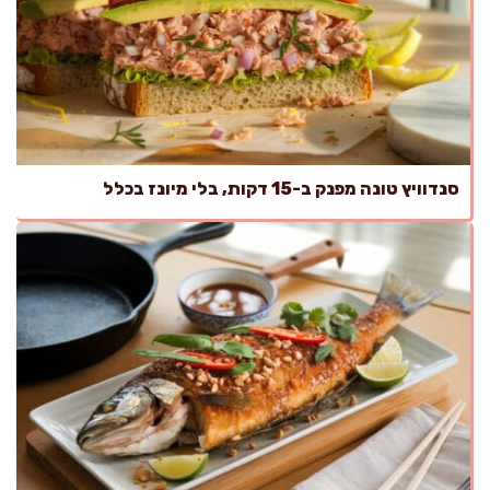
סנדוויץ טונה מפנק ב-15 דקות, בלי מיונז בכלל