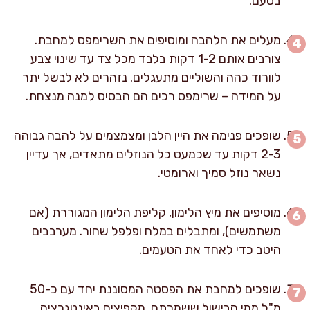
בטעם.
מעלים את הלהבה ומוסיפים את השרימפס למחבת.
צורבים אותם 1-2 דקות בלבד מכל צד עד שינוי צבע
לוורוד כהה והשוליים מתעגלים. נזהרים לא לבשל יתר
על המידה – שרימפס רכים הם הבסיס למנה מנצחת.
שופכים פנימה את היין הלבן ומצמצמים על להבה גבוהה
2-3 דקות עד שכמעט כל הנוזלים מתאדים, אך עדיין
נשאר נוזל סמיך וארומטי.
מוסיפים את מיץ הלימון, קליפת הלימון המגוררת (אם
משתמשים), ומתבלים במלח ופלפל שחור. מערבבים
היטב כדי לאחד את הטעמים.
שופכים למחבת את הפסטה המסוננת יחד עם כ-50
מ"ל ממי הבישול ששמרתם. מקפיצים באינטגרציה