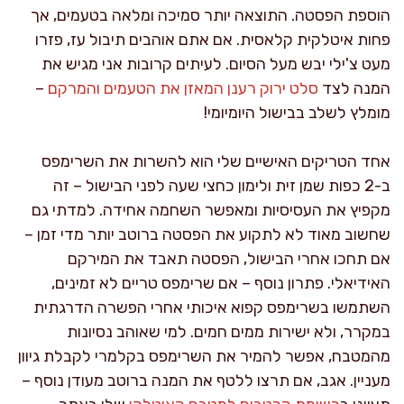
הוספת הפסטה. התוצאה יותר סמיכה ומלאה בטעמים, אך
פחות איטלקית קלאסית. אם אתם אוהבים תיבול עז, פזרו
מעט צ'ילי יבש מעל הסיום. לעיתים קרובות אני מגיש את
המנה לצד
סלט ירוק רענן המאזן את הטעמים והמרקם
–
מומלץ לשלב בבישול היומיומי!
אחד הטריקים האישיים שלי הוא להשרות את השרימפס
ב-2 כפות שמן זית ולימון כחצי שעה לפני הבישול – זה
מקפיץ את העסיסיות ומאפשר השחמה אחידה. למדתי גם
שחשוב מאוד לא לתקוע את הפסטה ברוטב יותר מדי זמן –
אם תחכו אחרי הבישול, הפסטה תאבד את המירקם
האידיאלי. פתרון נוסף – אם שרימפס טריים לא זמינים,
השתמשו בשרימפס קפוא איכותי אחרי הפשרה הדרגתית
במקרר, ולא ישירות ממים חמים. למי שאוהב נסיונות
מהמטבח, אפשר להמיר את השרימפס בקלמרי לקבלת גיוון
מעניין. אגב, אם תרצו ללטף את המנה ברוטב מעודן נוסף –