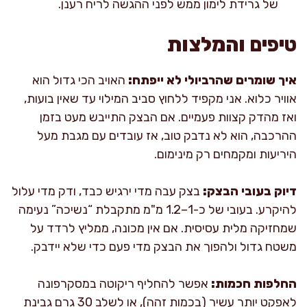
של גרידת לימון ממש לפני ההגשה לריח רענן.
טיפים והמלצות
איך שומרים שהרביולי לא ייפתח:
האויב הכי גדול הוא
אוויר כלוא. אני מקפיד ללחוץ סביב המילוי עד שאין בועות,
ואז מהדק קצוות פעמיים. אם הבצק התייבש מעט בזמן
ההרכבה, הוא לא נדבק טוב, אז עובדים עם מגבת מעל
היריעות ומקמחים רק מינימום.
דיוק בעובי הבצק:
בצק עבה מדי ירגיש כבד, ודק מדי עלול
להיקרע. בעובי של כ-1–1.2 מ"מ מתקבלת “נשיכה” נעימה
שמחזיקה מלית עסיסית. אם אין מכונה, ממליץ לרדד על
משטח גדול ולהפוך את הבצק מדי פעם כדי שלא יידבק.
החלפות חכמות:
אפשר להחליף ריקוטה במסקרפונה
לאפקט יותר עשיר (בכמות זהה), או לשלב 30 גרם גבינת