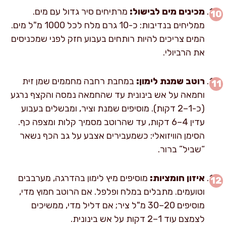
מכינים מים לבישול:
מרתיחים סיר גדול עם מים.
ממליחים בנדיבות: כ-10 גרם מלח לכל 1000 מ"ל מים.
המים צריכים להיות רותחים בעבוע חזק לפני שמכניסים
את הרביולי.
רוטב שמנת לימון:
במחבת רחבה מחממים שמן זית
וחמאה על אש בינונית עד שהחמאה נמסה והקצף נרגע
(כ-1–2 דקות). מוסיפים שמנת וציר, ומבשלים בעבוע
עדין 4–6 דקות, עד שהרוטב מסמיך קלות ומצפה כף.
הסימן הוויזואלי: כשמעבירים אצבע על גב הכף נשאר
“שביל” ברור.
איזון חומציות:
מוסיפים מיץ לימון בהדרגה, מערבבים
וטועמים. מתבלים במלח ופלפל. אם הרוטב חמוץ מדי,
מוסיפים 20–30 מ"ל ציר; אם דליל מדי, ממשיכים
לצמצם עוד 1–2 דקות על אש בינונית.