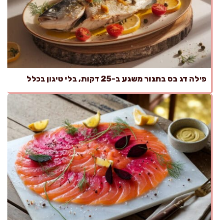
פילה דג בס בתנור משגע ב-25 דקות, בלי טיגון בכלל