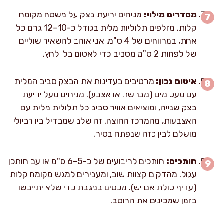
מסדרים מילוי:
מניחים יריעת בצק על משטח מקומח
קלות. מזלפים תלוליות מלית בגודל כ-10–12 גרם כל
אחת, במרווחים של 4 ס"מ. אני אוהב להשאיר שוליים
של לפחות 2 ס"מ מסביב כדי לאטום בלי לחץ.
איטום נכון:
מרטיבים בעדינות את הבצק סביב המלית
עם מעט מים (מברשת או אצבע). מניחים מעל יריעת
בצק שנייה, ומוציאים אוויר סביב כל תלולית מלית עם
האצבעות, מהמרכז החוצה. זה שלב שמבדיל בין רביולי
מושלם לבין כזה שנפתח בסיר.
חותכים:
חותכים לריבועים של כ-5–6 ס"מ או עם חותכן
עגול. מהדקים קצוות שוב, ומעבירים למגש מקומח קלות
(עדיף סולת אם יש). מכסים במגבת כדי שלא יתייבשו
בזמן שמכינים את הרוטב.