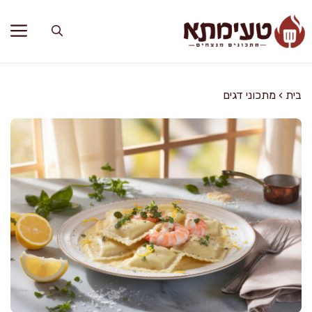
דלג
תוכן
בית
›
מתכוני דגים