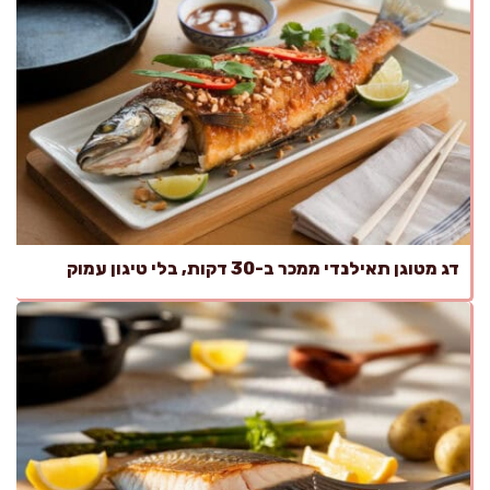
דג מטוגן תאילנדי ממכר ב-30 דקות, בלי טיגון עמוק