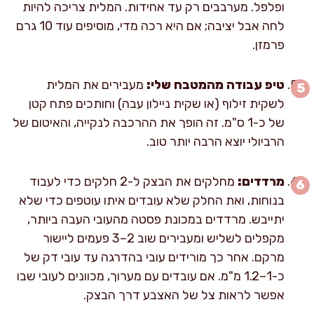
ופלפל. מערבבים רק עד אחידות. המלית צריכה להיות
לחה אבל יציבה; אם היא רכה מדי, מוסיפים עוד 10 גרם
פרמזן.
טיפ עבודה מהמטבח שלי:
מעבירים את המלית
לשקית זילוף (או שקית ניילון עבה) וחותכים פתח קטן
של כ-1 ס"מ. זה הופך את ההרכבה לנקייה, והאיטום של
הרביולי יוצא הרבה יותר טוב.
מרדדים:
מחלקים את הבצק ל-2 חלקים כדי לעבוד
בנוחות, ואת החלק שלא עובדים איתו עוטפים כדי שלא
יתייבש. מרדדים במכונת פסטה מהעובי העבה ביותר,
מקפלים לשליש ומעבירים שוב 2–3 פעמים ליישור
מרקם. אחר כך מורידים עובי בהדרגה עד עובי דק של
כ-1–1.2 מ"מ. אם עובדים עם מערוך, מכוונים לעובי שבו
אפשר לראות צל של האצבע דרך הבצק.