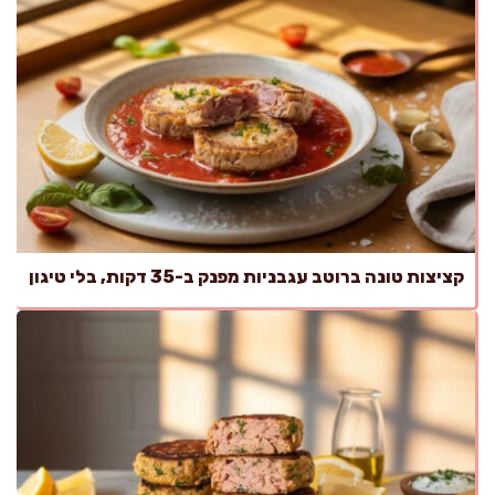
קציצות טונה ברוטב עגבניות מפנק ב-35 דקות, בלי טיגון