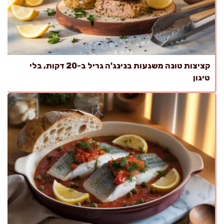
קציצות טונה משגעות בנינג'ה גריל ב-20 דקות, בלי
טיגון