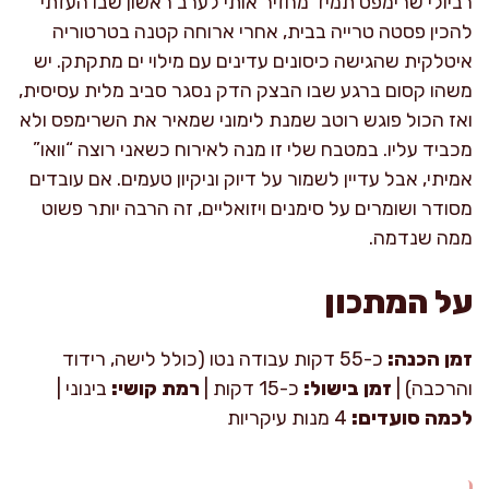
רביולי שרימפס תמיד מחזיר אותי לערב ראשון שבו העזתי
להכין פסטה טרייה בבית, אחרי ארוחה קטנה בטרטוריה
איטלקית שהגישה כיסונים עדינים עם מילוי ים מתקתק. יש
משהו קסום ברגע שבו הבצק הדק נסגר סביב מלית עסיסית,
ואז הכול פוגש רוטב שמנת לימוני שמאיר את השרימפס ולא
מכביד עליו. במטבח שלי זו מנה לאירוח כשאני רוצה “וואו”
אמיתי, אבל עדיין לשמור על דיוק וניקיון טעמים. אם עובדים
מסודר ושומרים על סימנים ויזואליים, זה הרבה יותר פשוט
ממה שנדמה.
על המתכון
זמן הכנה:
כ-55 דקות עבודה נטו (כולל לישה, רידוד
והרכבה) |
זמן בישול:
כ-15 דקות |
רמת קושי:
בינוני |
לכמה סועדים:
4 מנות עיקריות