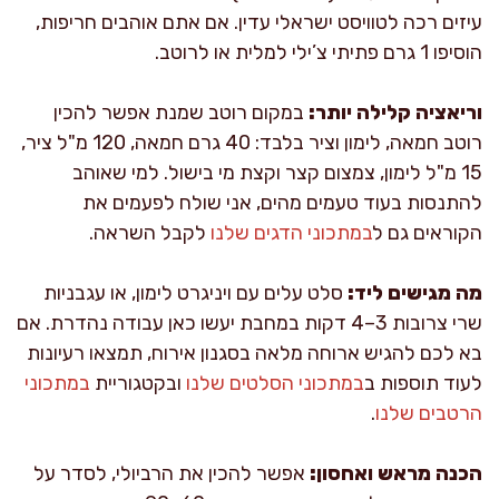
עיזים רכה לטוויסט ישראלי עדין. אם אתם אוהבים חריפות,
הוסיפו 1 גרם פתיתי צ’ילי למלית או לרוטב.
וריאציה קלילה יותר:
במקום רוטב שמנת אפשר להכין
רוטב חמאה, לימון וציר בלבד: 40 גרם חמאה, 120 מ"ל ציר,
15 מ"ל לימון, צמצום קצר וקצת מי בישול. למי שאוהב
להתנסות בעוד טעמים מהים, אני שולח לפעמים את
הקוראים גם ל
במתכוני הדגים שלנו
לקבל השראה.
מה מגישים ליד:
סלט עלים עם ויניגרט לימון, או עגבניות
שרי צרובות 3–4 דקות במחבת יעשו כאן עבודה נהדרת. אם
בא לכם להגיש ארוחה מלאה בסגנון אירוח, תמצאו רעיונות
לעוד תוספות ב
במתכוני הסלטים שלנו
ובקטגוריית
במתכוני
הרטבים שלנו
.
הכנה מראש ואחסון:
אפשר להכין את הרביולי, לסדר על