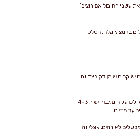
ת עשבי התיבול אם רוצים)
3 מ"ל שמן זית ו-10 מ"ל חומץ. מתבלים בקמצוץ מלח. הסלט
ם יש קרום שומן דק בצד זה
: במחבת מקבלים שליטה נהדרת וקרום אחיד, במיוחד בחורף. אם אתם על האש, לכו על חום גבוה ישיר 3–4
 עד מדיום.
מבשלים לאורחים. אצלי זה