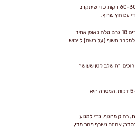
: אם הנתח יצא מהמקרר, אני מניח אותו על רשת או צלחת רחבה ל-30–60 דקות כדי שיתקרב
 עם חוץ שרוף.
: מייבשים היטב את הנתח עם נייר סופג עד שהוא מרגיש יבש למגע. מפזרים 18 גרם מלח באופן אחיד
אפשר להמליח 2–12 שעות מראש ולהחזיר למקרר חשוף (על רשת) לייבוש
רוכים. זה שלב קטן שעושה
: מחממים מחבת ברזל יצוק או מחבת כבדה על להבה גבוהה 3–5 דקות. המטרה היא
ירות, רחוק מהגוף, כדי למנוע
דין זה בסדר; אם זה נשרף מהר מדי,