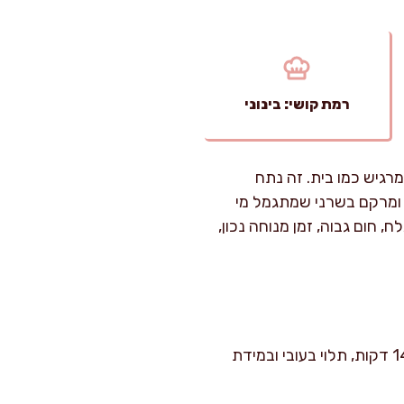
רמת קושי: בינוני
רגיש כמו בית. זה נתח
 ומרקם בשרני שמתגמל מי
חום גבוה, זמן מנוחה נכון,
זמן הכנה: 20 דקות עבודה פעילה ועוד 30–60 דקות השוואת טמפרטורה לבשר. זמן בישול: 8–14 דקות, תלוי בעובי ובמידת