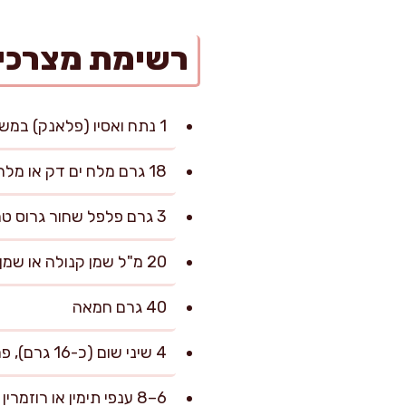
רשימת מצרכי
1 נתח ואסיו (פלאנק) במשקל 900–1,100 גרם, בעובי 2.5–3.5 ס"מ
18 גרם מלח ים דק או מלח שולחן (כ-1.8% ממשקל הבשר)
3 גרם פלפל שחור גרוס טרי
20 מ"ל שמן קנולה או שמן זרעי ענבים
40 גרם חמאה
4 שיני שום (כ-16 גרם), פרוסות דק
6–8 ענפי תימין או רוזמרין (כ-10 גרם)