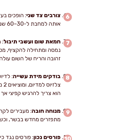
צורבים צד שני
אותה למחבת ל-30–60 שניות כדי להמיס ולהשחים. המטרה היא קרום אחיד בצבע חום עמוק, לא שחור.
חמאת שום ועשבי תיבול
זהובה והריח של השום עולה,
בודקים מידת עשייה
צל
הוא צריך להרגיש קפיצי אך
מנוחה חובה
מתפזרים מחדש בבשר, וכשפו
פורסים נכון