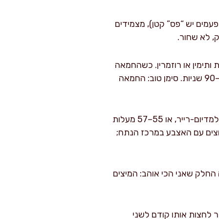
 שכבת שומן בצד (לפעמים יש “פס” קטן), מצמידים
 40 גרם חמאה, 4 שיני שום פרוסות ותימין או רוזמרין. כשהחמאה
נמסה ומתחילה להקציף, מטים את המחבת מעט ומזלפים עם כף את החמאה מעל הבשר 60–90 שניות. סימן טוב: החמאה
: לדיוק אמיתי אני משתמש במדחום. מכוונים ל-52–54 מעלות צלזיוס למדיום-רייר, או 55–57 מעלות
דחום: לוחצים עם האצבע במרכז הנתח;
 בנייר אלומיניום ל-8–10 דקות. כאן קורה החלק שאני הכי אוהב: המיצים
 הנתח רחב מאוד, אפשר לחצות אותו קודם לשני