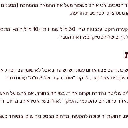
גד הסיבים. אני אוהב לשפוך מעל את החמאה מהמחבת (מסננים א
: מערבבים בקערה רוקט, עגבניות שרי, 0
לקרום של הסטייק ומאזן את המנה.
ש נתח עם צבע אדום עמוק ושיוש עדין, אבל לא שומן עבה מדי. א
 אצל קצב, לבקש “ואסיו בעובי של 3 ס"מ” עושה סדר.
זור פחות חם להשלמה. העיקר לא לייבש; ואסיו אוהב מדיום-רייר
ים, תחושת יד יכולה להטעות. מדחום מבטל ניחושים, במיוחד כש