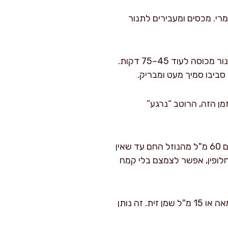
רי. מכסים ומעבירים לתנור
אחרי שעתיים, פותחים בזהירות, הופכים את הנתח, מוסיפים את הפטריות סביבו, ומחזירים לתנור מכוסה לעוד 45–75 דקות.
 סביבו סמיך מעט ומבריק.
ייר אפייה או נייר כסף ל-15 דקות מנוחה. בזמן הזה, הרוטב “נרגע”
מסירים את עלי הדפנה והטימין. אם רוצים רוטב סמיך יותר, מערבבים בקערית 15 גרם קמח עם 60 מ"ל מהנוזל החם עד שאין
ל רוטב שמצפה כף. לחלופין, אפשר לצמצם בלי קמח
לסיום (אופציונלי אך אהוב אצלי במיוחד): מכבים את האש ומערבבים לתוך הרוטב 15 גרם חמאה או 15 מ"ל שמן זית. זה נותן