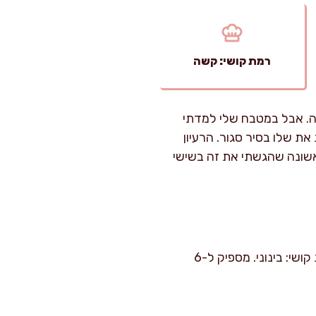
רמת קושי: קשה
דה. אבל במטבח שלי למדתי
את שלו בסיר סגור. הרעיון
אשונה שהגשתי את זה בשישי
זמן הכנה: כ-30 דק'. זמן בישול: 2 שעות ו-45 דק' עד 3 שעות ו-15 דק' (תלוי בעובי הנתח). רמת קושי: בינוני. מספיק ל-6