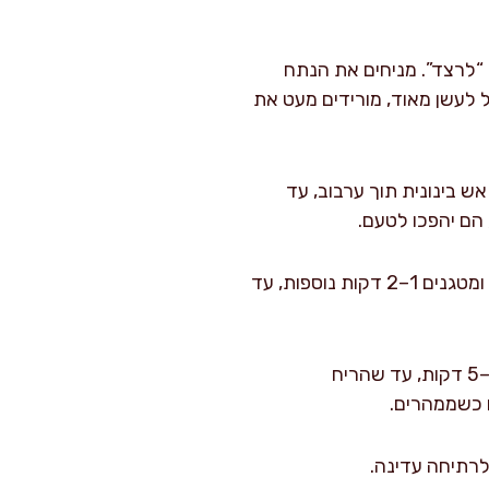
עד שהשמן מבריק ומתחיל “לרצד”. מניחים את הנתח
חיל לעשן מאוד, מורידים מעט את
ים לסיר את הבצל, הגזר והסלרי, ומטגנים 8–10 דקות על אש בינונית תוך ערבוב, עד
הם יהפכו לטעם.
מוסיפים את השום ומטגנים עוד דקה, רק עד שעולה ריח. מערבבים פנימה את רסק העגבניות ומטגנים 1–2 דקות נוספות, עד
מוזגים את היין ומגרדים בעזרת כף עץ את כל המשקעים מתחתית הסיר. נותנים ליין לרתוח 4–5 דקות, עד שהריח
ם כשממהרים.
 לרתיחה עדינה.