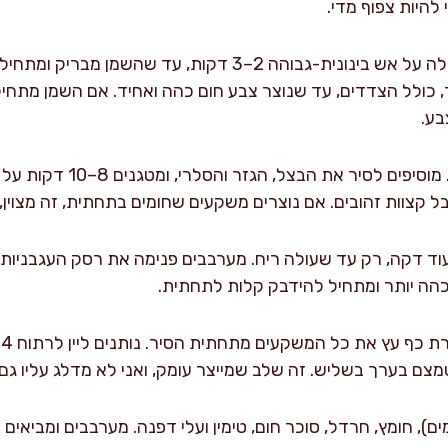
להיות צפוף מדי.
מחממים בסיר את שמן הקנולה על אש בינונית-גבוהה 2–3 דקות, 
ות מכל צד, כולל הצדדים, עד שנוצר צבע חום כהה ואחיד. אם השמן מת
בע.
מעבירים את הבשר לצלחת. מוסיפ
קצוות זהובים. אם נוצרים משקעים שחומים בתחתית, זה מצוין, 
ה יותר ומתחיל להידבק קלות לתחתית.
מצם בערך בשליש. זה שלב שמייצר עומק, ואני לא מדלג עליו ג
ים), חומץ, חרדל, סוכר חום, טימין ועלי דפנה. מערבבים ומביאים