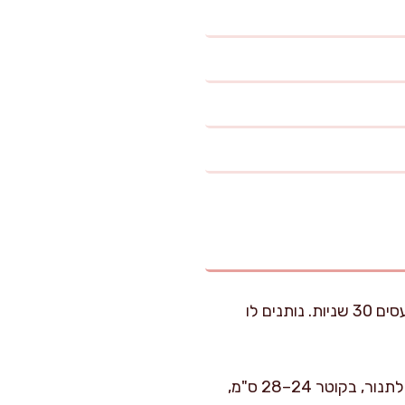
מייבשים היטב את נתח הסינטה בנייר סופג. מפזרים עליו את המלח והפלפל מכל הצדדים ומעסים 30 שניות. נותנים לו
מחממים תנור ל-150 מעלות. בינתיים בוחרים סיר ברזל יצוק או סיר כבד עם מכסה שמתאים לתנור, בקוטר 24–28 ס"מ,