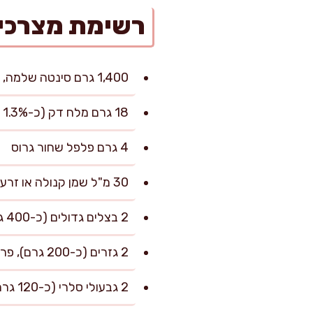
רשימת מצרכי
1,400 גרם סינטה שלמה, חתיכה אחת (רצוי קשורה בחוט)
18 גרם מלח דק (כ-1.3% ממשקל הבשר)
4 גרם פלפל שחור גרוס
30 מ"ל שמן קנולה או זרעי ענבים
2 בצלים גדולים (כ-400 גרם), פרוסים לחצי טבעות בעובי 0.5 ס"מ
2 גזרים (כ-200 גרם), פרוסים לעיגולים בעובי 1 ס"מ
2 גבעולי סלרי (כ-120 גרם), פרוסים בעובי 1 ס"מ