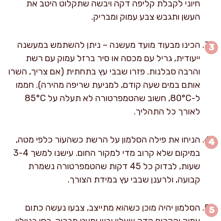
חיוני לקבלת קליפה דקה ויבשה שתקלוט היטב את
העשן ותגבש צבע עמוק ומבריק.
הכינו מבעוד מועד מעשנה – ניתן להשתמש במעשנה
ייעודית, גריל עם מכסה או סיר ברזל עמוק עם רשת
והרבה סבלנות. פזרו שבבי עץ בתחתית (אם צריך, השרו
אותם במים שעה קודם, למניעת שריפה מהירה). חממו
ל-80°C, חשוב שהטמפרטורה לא תעלה על 85°C
לאורך כל התהליך.
הניחו את פילה הסלמון על הרשת כשהעור כלפי מטה,
במיקום שלא קרוב מדי למקור החום. עישנו למשך 3-4
שעות, לבדוק כל 45 דקות שהטמפרטורה נשמרת
קבועה, ולרענן שבבי עץ במידת הצורך.
הסלמון יהיה מוכן כשהוא מתייצב, צבעו נעשה כתום
עמוק והקרום הדק שעליו יבש ומעט מבריק. כסו בניילון