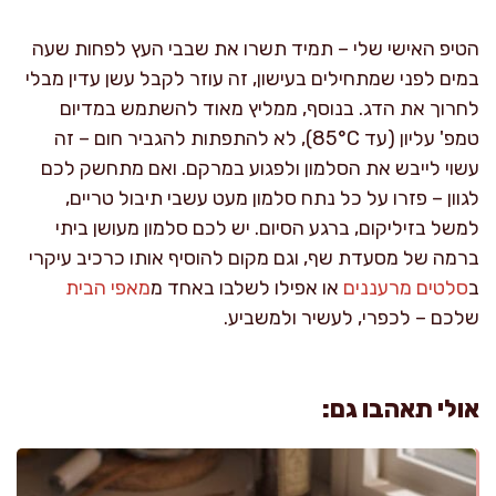
הטיפ האישי שלי – תמיד תשרו את שבבי העץ לפחות שעה
במים לפני שמתחילים בעישון, זה עוזר לקבל עשן עדין מבלי
לחרוך את הדג. בנוסף, ממליץ מאוד להשתמש במדיום
טמפ' עליון (עד 85°C), לא להתפתות להגביר חום – זה
עשוי לייבש את הסלמון ולפגוע במרקם. ואם מתחשק לכם
לגוון – פזרו על כל נתח סלמון מעט עשבי תיבול טריים,
למשל בזיליקום, ברגע הסיום. יש לכם סלמון מעושן ביתי
ברמה של מסעדת שף, וגם מקום להוסיף אותו כרכיב עיקרי
ב
סלטים מרעננים
או אפילו לשלבו באחד מ
מאפי הבית
שלכם – לכפרי, לעשיר ולמשביע.
אולי תאהבו גם: