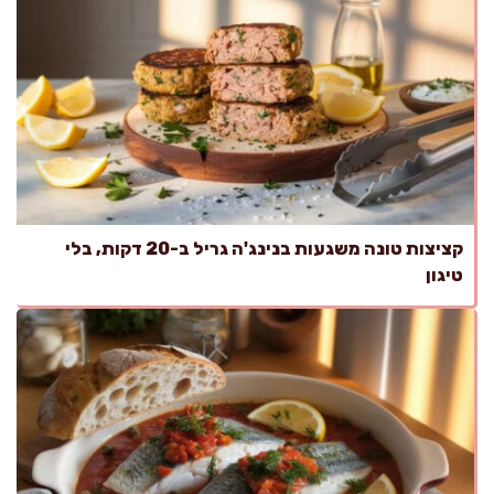
קציצות טונה משגעות בנינג'ה גריל ב-20 דקות, בלי
טיגון