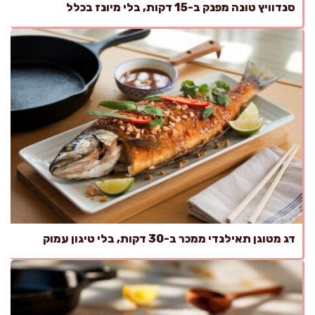
סנדוויץ טונה מפנק ב-15 דקות, בלי מיונז בכלל
דג מטוגן תאילנדי ממכר ב-30 דקות, בלי טיגון עמוק