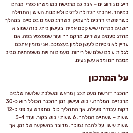
דייגים נורווגיים – אבל גם מרגישת כמו משהו כפרי ומנחם
במיוחד. אהבתי הגדולה לדגים ולאומנות העישון התחילה
כשחיפשתי דרכים להעמיק ולשדרג טעמים בסיסיים. במהלך
השנים למדתי שיש קסם אמיתי בעישון ביתי, כזה שמוציא
מהדג טעמים עשירים, מרקם רך ועור שמפצפץ בפה. אם
עדיין לא ניסיתם לעשן סלמון בעצמכם, אני מזמין אתכם
לגלות עולם שלם של ריחות, טעמים וחוויות משפחתיות סביב
מטבח חם ומלא עשן נעים.
על המתכון
ההכנה דורשת מעט תכנון מראש ומשלבת שלושה שלבים
מרכזיים: המלחה, ייבוש ועישון. זמן ההכנה הכולל הוא כ-30
דקות עבודה פעילה, אך התהליך כולו מתפרש על פני כ-12
שעות – שעתיים המלחה, 6 שעות ייבוש בקור, ועוד 3-4
שעות עישון על להבה נמוכה. מדובר בהשקעה של זמן, אך