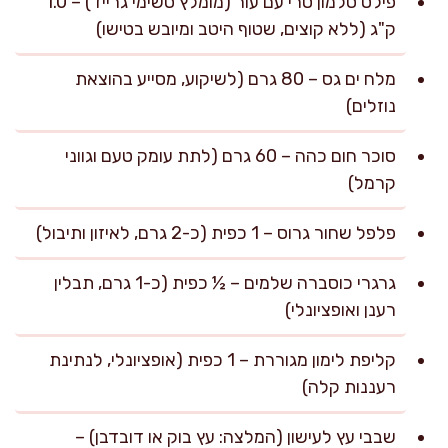
פילט סלמון טרי עם עור (מומלץ סשימי גרייד) – 1.0
ק"ג (ללא קוצים, שטוף היטב ומיובש בטישו)
מלח ים גס – 80 גרם (לשיקוע, מסייע בהוצאת
נוזלים)
סוכר חום כהה – 60 גרם (לתת עומק טעם וגווני
קרמל)
פלפל שחור גרוס – 1 כפית (כ-2 גרם, לאיזון ותיבול)
גרגרי כוסברה שלמים – ½ כפית (כ-1 גרם, תבלין
רענן ואופציונלי)
קליפת לימון מגוררת – 1 כפית (אופציונלי, לנתינת
רעננות קלה)
שבבי עץ לעישון (המלצה: עץ בוק או דובדבן) –